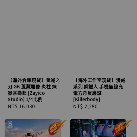
【海外倉庫現貨】鬼滅之
【海外工作室現貨】漫威
刃 GK 蒐藏雕像 炎柱 煉
系列 鋼鐵人 手機無線充
獄杏壽郎 [Zayico
電方舟反應爐
Studio] 1/4比例
[Killerbody]
Regular
NT$ 16,080
Regular
NT$ 2,280
price
price