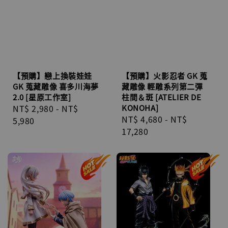
【預購】戀上換裝娃娃
【預購】火影忍者 GK 蒐
GK 蒐藏雕像 喜多川海夢
藏雕像 輕雕系列第二彈
2.0 [星原工作室]
柱間＆斑 [ATELIER DE
Regular
NT$ 2,980
-
NT$
KONOHA]
Regular
NT$ 4,680
-
NT$
price
5,980
price
17,280