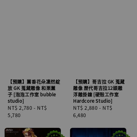
【預購】薰香花朵凜然綻
【預購】哥吉拉 GK 蒐藏
放 GK 蒐藏雕像 和栗薰
雕像 歷代哥吉拉12頭雕
子 [泡泡工作室 bubble
浮雕掛鐘 [硬殼工作室
studio]
Hardcore Studio]
Regular
NT$ 2,780
-
NT$
Regular
NT$ 2,880
-
NT$
price
5,780
price
6,480