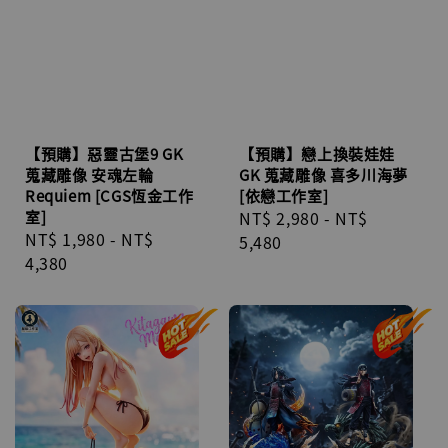
【預購】惡靈古堡9 GK
【預購】戀上換裝娃娃
蒐藏雕像 安魂左輪
GK 蒐藏雕像 喜多川海夢
Requiem [CGS恆金工作
[依戀工作室]
室]
Regular
NT$ 2,980
-
NT$
Regular
NT$ 1,980
-
NT$
price
5,480
price
4,380