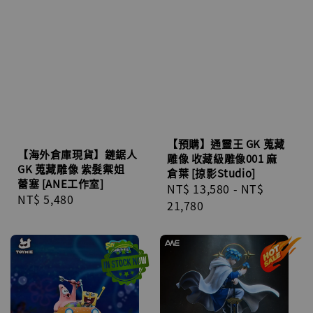
【預購】通靈王 GK 蒐藏
【海外倉庫現貨】鏈鋸人
雕像 收藏級雕像001 麻
GK 蒐藏雕像 紫髮禦姐
倉葉 [掠影Studio]
蕾塞 [ANE工作室]
Regular
NT$ 13,580
-
NT$
Regular
NT$ 5,480
price
21,780
price