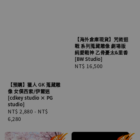
【海外倉庫現貨】咒術迴
戰 系列蒐藏雕像 劇場版
純愛戰神 乙骨憂太&里香
[BW Studio]
Regular
NT$ 16,500
price
【預購】獵人 GK 蒐藏雕
像 女僕西索/伊爾迷
[cdkey studio × PG
studio]
Regular
NT$ 2,880
-
NT$
price
6,280