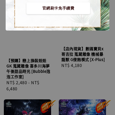
官網刷卡免手續費
【店內現貨】數碼寶貝x
哥吉拉 蒐藏雕像 機械暴
龍獸 G侵蝕模式 [X-Plus]
【預購】戀上換裝娃娃
Regular
NT$ 4,180
GK 蒐藏雕像 喜多川海夢
price
午後甜品時光 [Bubble泡
泡工作室]
Regular
NT$ 2,480
-
NT$
price
6,480