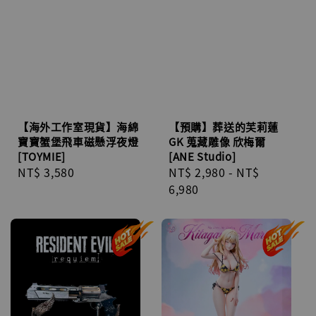
【海外工作室現貨】海綿
【預購】葬送的芙莉蓮
寶寶蟹堡飛車磁懸浮夜燈
GK 蒐藏雕像 欣梅爾
[TOYMIE]
[ANE Studio]
Regular
NT$ 3,580
Regular
NT$ 2,980
-
NT$
price
price
6,980