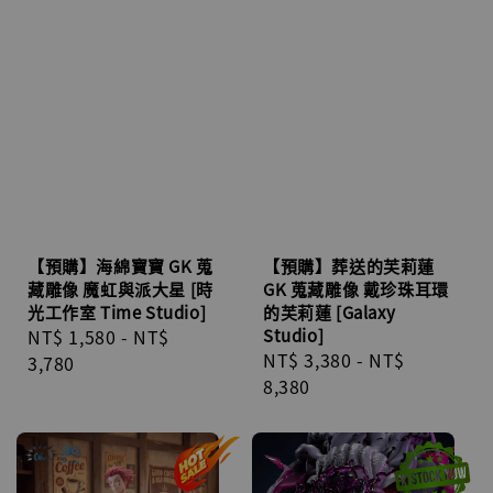
【預購】海綿寶寶 GK 蒐
【預購】葬送的芙莉蓮
藏雕像 魔虹與派大星 [時
GK 蒐藏雕像 戴珍珠耳環
光工作室 Time Studio]
的芙莉蓮 [Galaxy
Regular
NT$ 1,580
-
NT$
Studio]
Regular
NT$ 3,380
-
NT$
price
3,780
price
8,380