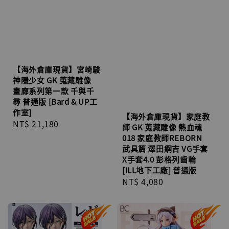
【海外倉庫現貨】宮崎駿
神隱少女 GK 蒐藏雕像
畫廊系列第一款 千與千
尋 普通版 [Bard & UP工
作室]
【海外倉庫現貨】家庭教
Regular
NT$ 21,180
師 GK 蒐藏雕像 熱血魂
price
018 家庭教師REBORN
武具篇 澤田綱吉 VG手套
X手套4.0 彭格列齒輪
[ILL地下工廠] 普通版
Regular
NT$ 4,080
price