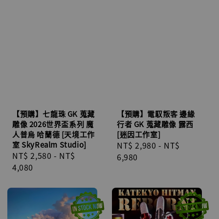
【預購】七龍珠 GK 蒐藏
【預購】電馭叛客 邊緣
雕像 2026世界盃系列 魔
行者 GK 蒐藏雕像 露西
人普烏 哈蘭德 [天境工作
[迷因工作室]
室 SkyRealm Studio]
Regular
NT$ 2,980
-
NT$
Regular
NT$ 2,580
-
NT$
price
6,980
price
4,080