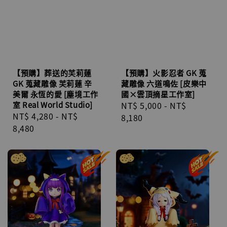
【預購】葬送的芙莉蓮
【預購】火影忍者 GK 蒐
GK 蒐藏雕像 芙莉蓮 辛
藏雕像 六道鳴佐 [皮樂中
美爾 永恆的愛 [塵境工作
國×雲頂摘星工作室]
室 Real World Studio]
Regular
NT$ 5,000
-
NT$
Regular
NT$ 4,280
-
NT$
price
8,180
price
8,480