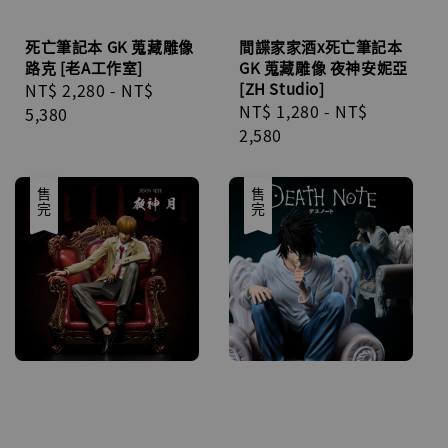
死亡筆記本 GK 蒐藏雕像
間諜家家酒x死亡筆記本
路克 [老A工作室]
GK 蒐藏雕像 夜神安妮亞
Regular
NT$ 2,280
-
NT$
[ZH Studio]
Regular
NT$ 1,280
-
NT$
price
5,380
price
2,580
售完
售完