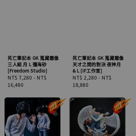
死亡筆記本 GK 蒐藏雕像
死亡筆記本 GK 蒐藏雕像
三人組 月 L 彌海砂
天才之間的對決 夜神月
[Freedom Studio]
& L [IF工作室]
Regular
NT$ 7,280
-
NT$
Regular
NT$ 2,280
-
NT$
price
16,480
price
18,880