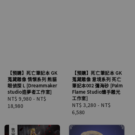
【預購】死亡筆記本 GK
【預購】死亡筆記本 GK
蒐藏雕像 情懷系列 熊貓
蒐藏雕像 意境系列 死亡
眼偵探 L [Dreammaker
筆記本002 彌海砂 [Palm
studio造夢者工作室]
Flame Studio燼手雕光
Regular
NT$ 9,980
-
NT$
工作室]
Regular
NT$ 3,280
-
NT$
price
18,980
price
6,580
售完