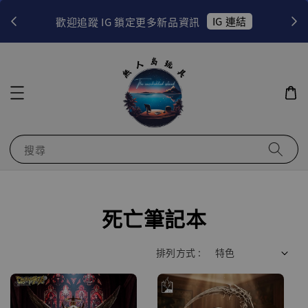
！
IG 連結
歡迎追蹤 IG 鎖定更多新品資訊
搜尋
死亡筆記本
排列方式 :