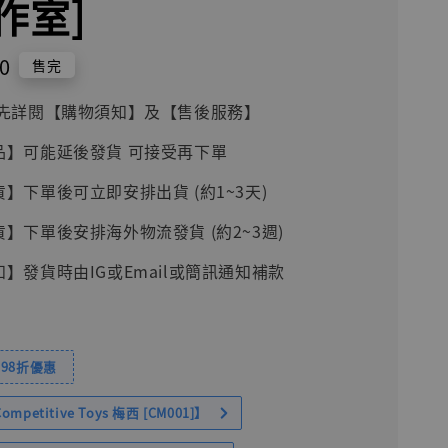
作室]
0
售完
前請先詳閱【購物須知】及【售後服務】
品】可能延後發貨 可接受再下單
貨】下單後可立即安排出貨 (約1~3天)
貨】下單後安排海外物流發貨 (約2~3週)
知】發貨時由IG或Email或簡訊通知補款
98折優惠
petitive Toys 梅西 [CM001]】