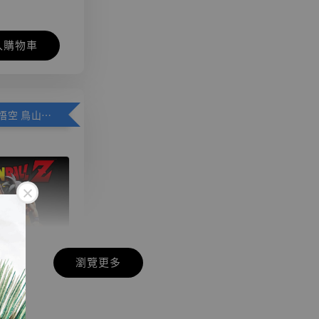
入購物車
加購優惠【悟空 鳥山明紀念款 [奇蹟工作室]】
瀏覽更多
現貨】七龍珠
】
藏雕像 悟空