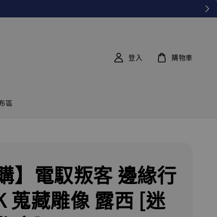
登入
購物車
布區
購】電馭叛客 邊緣行
K 蒐藏雕像 露西 [迷