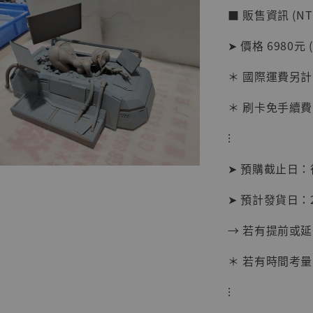
■ 販售資訊 (NT
➤ 價格 6980元 
【店內
系列蒐
＊ 國際運費另計
克達摩 
Studio
＊ 刷卡免手續費
NT$ 1,500
⁝
NT$ 1,870
➤ 預購截止日
加
➤ 預計發貨日：20
→ 若有提前或
＊ 若有時間考量
⁝