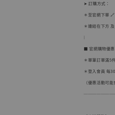
➤ 訂購方式：
＊至官網下單 🔗
＊連結在下方 及 
⁝
【現貨
■ 官網購物優
BJST
可動蒐
＊單筆訂單滿5件 
彈飛 
子 [BK
＊登入會員 每30
NT$ 4,980
（優惠活動可能
NT$ 5,300
───────
加