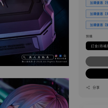
加購優惠【悟
加購優惠【海賊
加購優惠【讓
預購
訂金(待補
分享