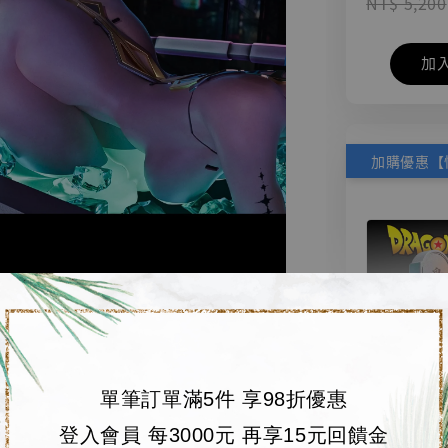
NT$ 5,200
加
單筆訂單滿5件 享98折優惠
【店內
🏝【無人島玩具
登入會員 每3000元 再享15元回饋金
系列蒐