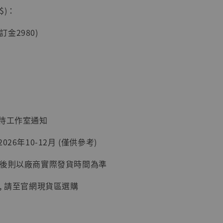
$)：
(訂金2980)
現貨】海賊王
藏雕像 布魯
[7STARS
]
-
+
：待工作室通知
入購物車
26年10-12月 (僅供參考)
延後則以廠商實際發貨時間為準
加購優惠【讓子彈飛 鵝城縣長 張麻子 [BK01]】
, 請至官網現貨區選購