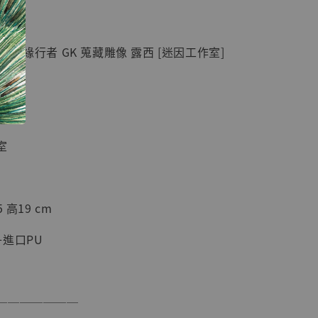
紀念款 [奇蹟
]
 邊緣行者 GK 蒐藏雕像 露西 [迷因工作室]
-
+
入購物車
室
加購優惠【海賊王 布魯克達摩 [7STARS Studio]】
 高19 cm
進口PU
───────