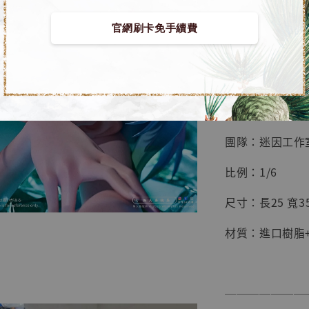
鳥山明
工作室
官網刷卡免手續費
【預購】電馭叛客
NT$ 4,280
NT$ 5,580
■ 商品資訊：
加
團隊：迷因工作
比例：1/6
尺寸：長25 寬35
材質：進口樹脂+
───────