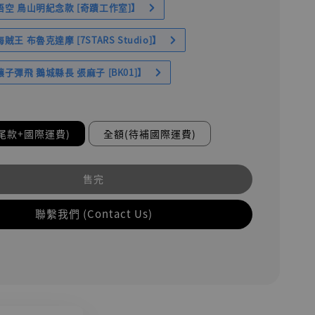
空 鳥山明紀念款 [奇蹟工作室]】
王 布魯克達摩 [7STARS Studio]】
子彈飛 鵝城縣長 張麻子 [BK01]】
尾款+國際運費)
全額(待補國際運費)
售完
聯繫我們 (Contact Us)