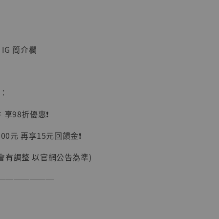
IG 簡介欄
】
惠：
UDIO 1/6系列
藏人偶 讓子
享98折優惠❗️
鵝城縣長 張麻
01]
00元 再享15元回饋金❗️
-
+
會有調整 以官網公告為準)
───────
入購物車