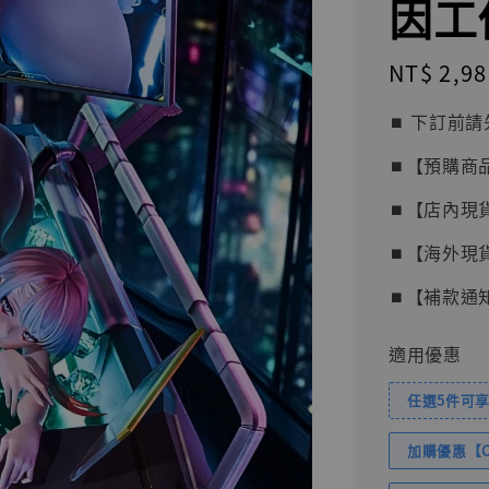
因工
Regular
NT$ 2,98
price
⏹︎ 下訂
⏹︎【預購商
⏹︎【店內現
⏹︎【海外現
⏹︎【補款通
適用優惠
任選5件可享
加購優惠【Com