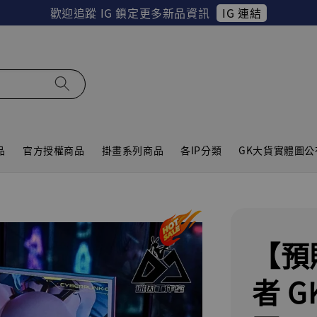
IG 連結
歡迎追蹤 IG 鎖定更多新品資訊
品
官方授權商品
掛畫系列商品
各IP分類
GK大貨實體圖公
【預
者 G