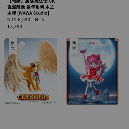
【預購】庫洛魔法使 GK
蒐藏雕像 童年系列 木之
本櫻 [WAWA Studio]
Regular
NT$ 6,580
-
NT$
price
13,380
售完
售完