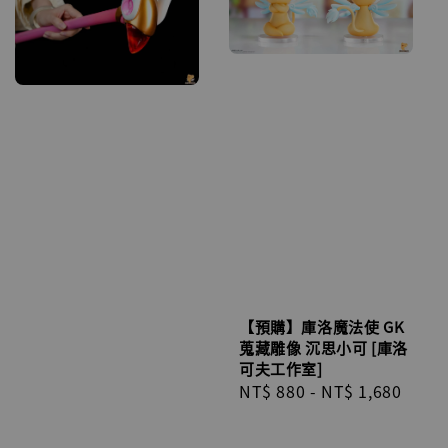
【預購】庫洛魔法使 GK
蒐藏雕像 沉思小可 [庫洛
可夫工作室]
Regular
NT$ 880
-
NT$ 1,680
price