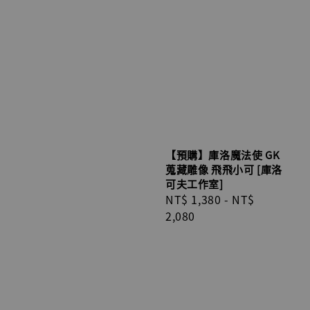
【預購】庫洛魔法使 GK
蒐藏雕像 飛飛小可 [庫洛
可夫工作室]
Regular
NT$ 1,380
-
NT$
price
2,080