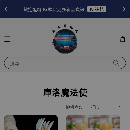
！
IG 連結
歡迎追蹤 IG 鎖定更多新品資訊
搜尋
庫洛魔法使
排列方式 :