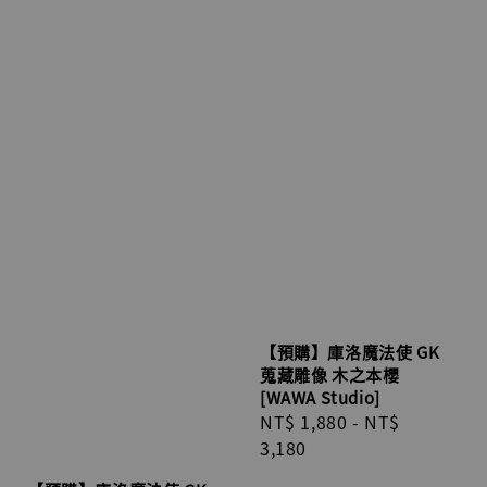
【預購】庫洛魔法使 GK
蒐藏雕像 木之本櫻
[WAWA Studio]
Regular
NT$ 1,880
-
NT$
price
3,180