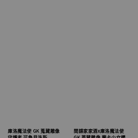
庫洛魔法使 GK 蒐藏雕像
間諜家家酒x庫洛魔法使
守護者 可魯貝洛斯
GK 蒐藏雕像 魔卡少女櫻