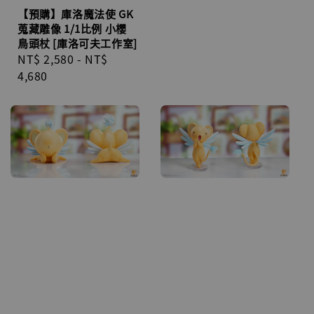
【預購】庫洛魔法使 GK
蒐藏雕像 1/1比例 小櫻
鳥頭杖 [庫洛可夫工作室]
Regular
NT$ 2,580
-
NT$
price
4,680