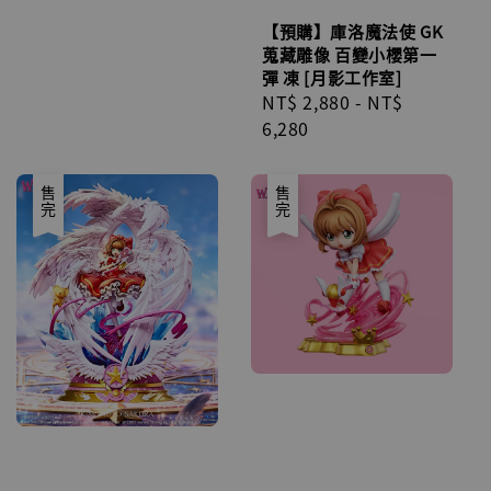
【預購】庫洛魔法使 GK
蒐藏雕像 百變小櫻第一
彈 凍 [月影工作室]
Regular
NT$ 2,880
-
NT$
price
6,280
售完
售完