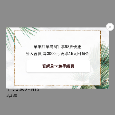
單筆訂單滿5件 享98折優惠
登入會員 每3000元 再享15元回饋金
官網刷卡免手續費
【預購】庫洛魔法使 GK
蒐藏雕像 月亮摩卡少女
櫻 [RS工作室]
Regular
NT$ 1,880
-
NT$
price
3,380