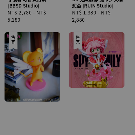
[BBSD Studio]
妮亞 [RUIN Studio]
Regular
NT$ 2,780
-
NT$
Regular
NT$ 1,380
-
NT$
price
5,180
price
2,880
售完
售完