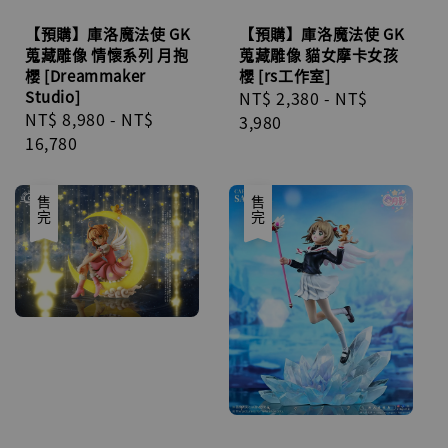
【預購】庫洛魔法使 GK
【預購】庫洛魔法使 GK
蒐藏雕像 情懷系列 月抱
蒐藏雕像 貓女摩卡女孩
櫻 [Dreammaker
櫻 [rs工作室]
Studio]
Regular
NT$ 2,380
-
NT$
Regular
NT$ 8,980
-
NT$
price
3,980
price
16,780
售完
售完