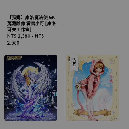
【預購】庫洛魔法使 GK
蒐藏雕像 看書小可 [庫洛
可夫工作室]
Regular
NT$ 1,380
-
NT$
price
2,080
售完