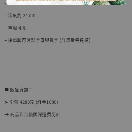
– 寬度約 12 cm
– 深度約 24 cm
– 車燈可亮
– 後車牌可客製字母與數字 (訂單量需達標)
【店內現貨】海賊王 系列蒐藏雕像 布魯克達
摩 [7STARS Studio]
-
+
──────────────
NT$ 1,500
NT$ 1,870
■ 販售資訊：
加入購物車
➤ 全額 4280元 (訂金1680)
→ 商品到台後國際運費另計
加購優惠【讓子彈飛 鵝城縣長 張麻子 [BK01]】
⁝