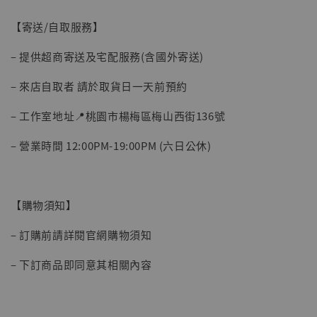
NT$ 5,300
【寄送/自取服務】
加入購物車
– 提供超商寄送及宅配服務(含國外寄送)
– 來店自取者 請於取貨日一天前預約
– 工作室地址📍桃園市楊梅區梅山西街136號
– 營業時間 12:00PM-19:00PM (六日公休)
【購物須知】
– 訂購前請詳閱官網購物須知
– 下訂商品即同意其相關內容