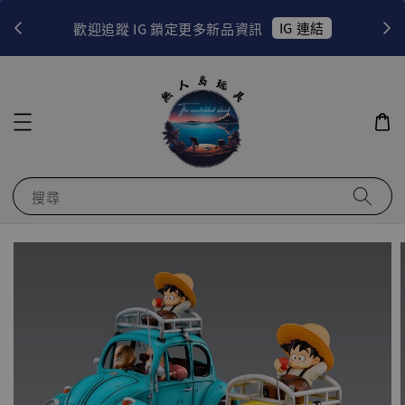
！
IG 連結
歡迎追蹤 IG 鎖定更多新品資訊
搜尋