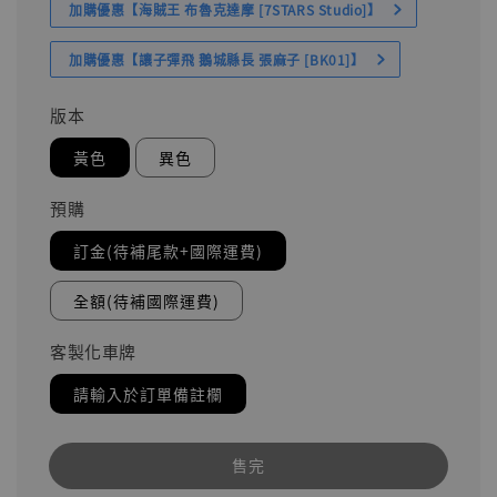
加購優惠【海賊王 布魯克達摩 [7STARS Studio]】
加購優惠【讓子彈飛 鵝城縣長 張麻子 [BK01]】
版本
黃色
異色
預購
訂金(待補尾款+國際運費)
全額(待補國際運費)
客製化車牌
請輸入於訂單備註欄
售完