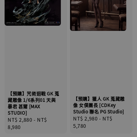
【預購】咒術迴戰 GK 蒐
【預購】獵人 GK 蒐藏雕
藏雕像 1/6系列01 天與
像 女僕團長 [CDKey
暴君 甚爾 [MAX
Studio 聯名 PG Studio]
STUDIO]
Regular
NT$ 2,980
-
NT$
Regular
NT$ 2,880
-
NT$
price
5,780
price
8,980