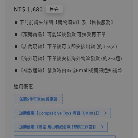
Regular
NT$ 1,680
售完
price
⏹︎ 下訂前請先詳閱【購物須知】及【售後服務】
⏹︎【預購商品】可能延後發貨 可接受再下單
⏹︎【店內現貨】下單後可立即安排出貨 (約1~3天)
⏹︎【海外現貨】下單後安排海外物流發貨 (約2~3週)
⏹︎【補款通知】發貨時由IG或Email或簡訊通知補款
適用優惠
任選5件可享98折優惠
加購優惠【Competitive Toys 梅西 [CM001]】
加購優惠【悟空 鳥山明紀念款 [奇蹟工作室]】