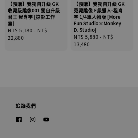
【預購】我獨自升級 GK
【預購】我獨自升級 GK
收藏級雕像001 獨自升級
蒐藏雕像 E級獵人-程肖
君王 程肖宇 [掠影工作
宇 1/4單人物版 [More
室]
Fun Studio×Monkey
Regular
NT$ 5,180
-
NT$
D. Studio]
Regular
NT$ 5,880
-
NT$
price
22,880
price
13,480
追蹤我們