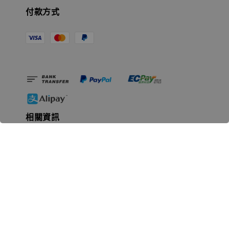
付款方式
相關資訊
無人島玩具公司資訊
里程碑
聯絡我們
認識GK
GK 預購流程說明
常見問題Q&A
EZWay易利委APP教學
For overseas clients