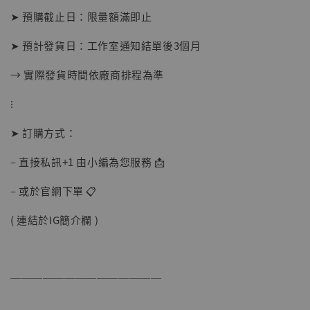
➤ 預購截止日：限量額滿即止
➤ 預計發貨日：工作室通知結單後3個月
→ 實際發貨時間依廠商排程為準
⁝
➤ 訂購方式：
– 直接私訊+1 由小編為您服務 📩
– 或於官網下單 📋
( 連結於IG簡介欄 )
【現貨】BJSTUDIO 1/6系列可動蒐藏人偶 讓
──────────────
子彈飛 鵝城縣長 張麻子 [BK01]
-
+
NT$ 4,980