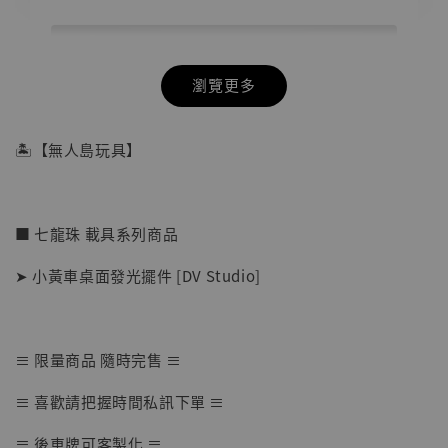
瀏覽更多
🏝【無人島玩具】
■ 七龍珠 載具系列商品
➤ 小黃車桌面發光擺件 [DV Studio]
≡ 限量商品 隨時完售 ≡
【店內現貨】七龍珠 系列蒐藏雕像 悟空 鳥山
≡ 喜歡請把握時間私訊下單 ≡
明紀念款 [奇蹟工作室]
≡ 後車牌可客製化 ≡