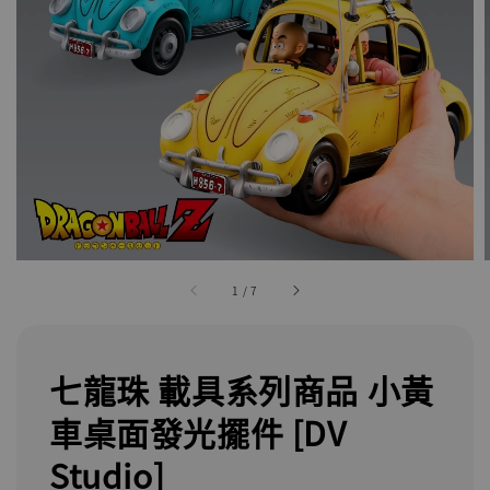
1
/
7
七龍珠 載具系列商品 小黃
車桌面發光擺件 [DV
Studio]