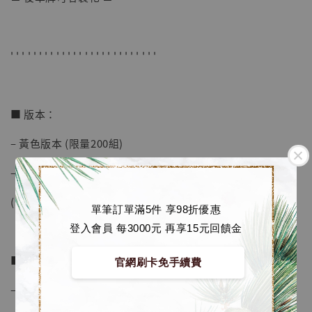
-
+
NT$ 4,280
NT$ 5,580
' ' ' ' ' ' ' ' ' ' ' ' ' ' ' ' ' ' ' ' ' ' ' ' ' '
加入購物車
■ 版本：
加購優惠【海賊王 布魯克達摩 [7STARS Studio]】
– 黃色版本 (限量200組)
– 異色版本 (限量88組)
(異色版每人限購一組)
單筆訂單滿5件 享98折優惠
登入會員 每3000元 再享15元回饋金
■ 商品資訊：
官網刷卡免手續費
– 高度約 18 cm