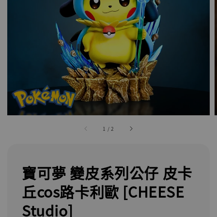
1
/
2
寶可夢 變皮系列公仔 皮卡
丘cos路卡利歐 [CHEESE
Studio]