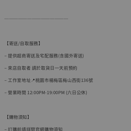
──────────────
【寄送/自取服務】
– 提供超商寄送及宅配服務(含國外寄送)
【現貨】BJSTUDIO 1/6系列可動蒐藏人偶 讓
– 來店自取者 請於取貨日一天前預約
子彈飛 鵝城縣長 張麻子 [BK01]
-
+
NT$ 4,980
– 工作室地址📍桃園市楊梅區梅山西街136號
NT$ 5,300
– 營業時間 12:00PM-19:00PM (六日公休)
加入購物車
【購物須知】
– 訂購前請詳閱官網購物須知