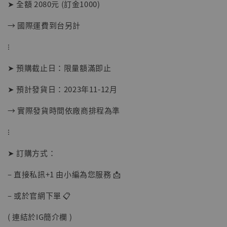
➤ 全額 2080元 (訂金1000)
摩 [7STARS Studio]
-
+
→ 國際運費到台另計
NT$ 1,500
NT$ 1,870
⁝
➤ 預購截止日：限量額滿即止
加入購物車
➤ 預計發貨日：2023年11-12月
→ 實際發貨時間依廠商排程為準
加購優惠【讓子彈飛 鵝城縣長 張麻子 [BK01]】
⁝
➤ 訂購方式：
– 直接私訊+1 由小編為您服務 📩
– 或於官網下單 📋
( 連結於IG簡介欄 )