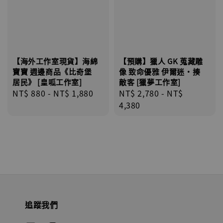
【海外工作室現貨】海綿
【預購】獵人 GK 蒐藏雕
寶寶 週邊商品《比奇堡
像 致命優雅 伊爾迷·揍
居民》 [皇呱工作室]
敵客 [獵夢工作室]
Regular
NT$ 880
-
NT$ 1,880
Regular
NT$ 2,780
-
NT$
price
price
4,380
追蹤我們