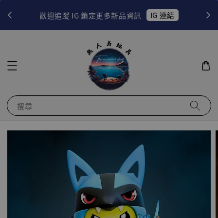
！
IG 連結
歡迎追蹤 IG 鎖定更多新品資訊
搜尋