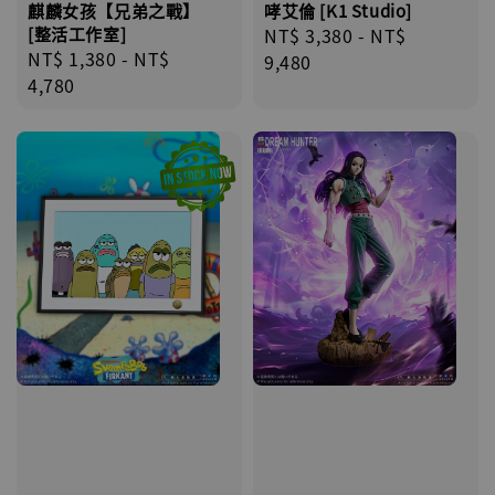
哮艾倫 [K1 Studio]
麒麟女孩【兄弟之戰】
Regular
NT$ 3,380
-
NT$
[整活工作室]
Regular
NT$ 1,380
-
NT$
price
9,480
price
4,780