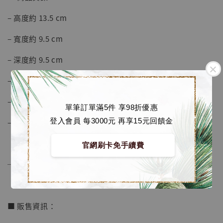
加購優惠【海賊王 布魯克達摩 [7STARS Studio]】
– 高度約 13.5 cm
– 寬度約 9.5 cm
– 深度約 9.5 cm
– 附限量編號卡
– 材質為 樹脂, PU, 高透樹脂
單筆訂單滿5件 享98折優惠
登入會員 每3000元 再享15元回饋金
– 以珍珠棉, 彩盒, 運輸箱包裝
官網刷卡免手續費
──────────────
■ 販售資訊：
【店內現貨】海賊王 系列蒐藏雕像 布魯克達