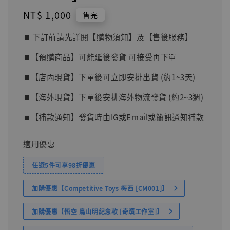
Regular
NT$ 1,000
售完
price
⏹︎ 下訂前請先詳閱【購物須知】及【售後服務】
⏹︎【預購商品】可能延後發貨 可接受再下單
⏹︎【店內現貨】下單後可立即安排出貨 (約1~3天)
⏹︎【海外現貨】下單後安排海外物流發貨 (約2~3週)
⏹︎【補款通知】發貨時由IG或Email或簡訊通知補款
適用優惠
任選5件可享98折優惠
加購優惠【Competitive Toys 梅西 [CM001]】
加購優惠【悟空 鳥山明紀念款 [奇蹟工作室]】