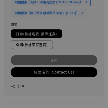
加購優惠【海賊王 布魯克達摩 [7STARS Studio]】
加購優惠【讓子彈飛 鵝城縣長 張麻子 [BK01]】
預購
訂金(待補尾款+國際運費)
全額(待補國際運費)
售完
聯繫我們 (Contact Us)
分享