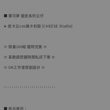
■ 寶可夢 變皮系列公仔
➤ 皮卡丘cos路卡利歐 [CHEESE Studio]
≡ 限量160組 隨時完售 ≡
【店內現貨】七龍珠 系列蒐藏雕像 悟空 鳥山
≡ 喜歡請把握時間私訊下單 ≡
明紀念款 [奇蹟工作室]
≡ GK工作室原創設計 ≡
-
+
NT$ 4,280
NT$ 5,580
' ' ' ' ' ' ' ' ' ' ' ' ' ' ' ' ' ' ' ' ' ' ' ' ' '
加入購物車
■ 商品資訊：