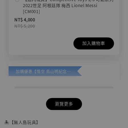
2022世足 阿根廷隊 梅西 Lionel Messi
[CM001]
NT$ 4,000
NT$ 5,200
加入購物車
加購優惠【悟空 鳥山明紀念款 [奇蹟工作室]】
瀏覽更多
🏝【無人島玩具】