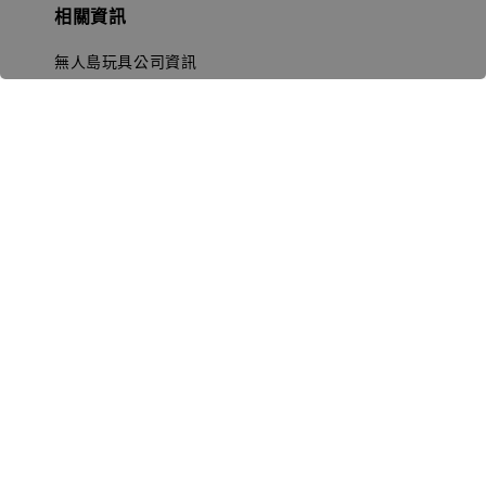
相關資訊
無人島玩具公司資訊
里程碑
聯絡我們
認識GK
GK 預購流程說明
常見問題Q&A
EZWay易利委APP教學
For overseas clients
Copyright © 2026 無人島玩具 All rights reserved | 統一編號 91582461
購物須知 (Purchase Notice)
隱私政策 (Privacy Policy)
售
|
|
後服務 (After-sales service)