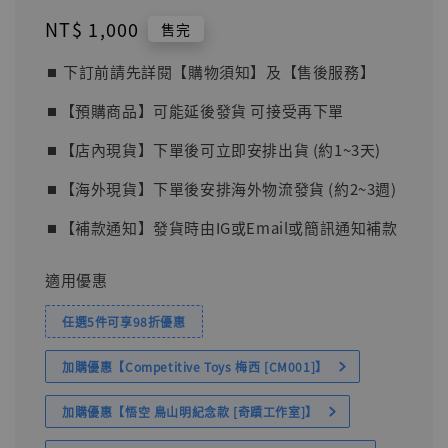
Regular
NT$ 1,000
售完
price
⏹︎ 下訂前請先詳閱【購物須知】及【售後服務】
⏹︎【預購商品】可能延後發貨 可接受再下單
⏹︎【店內現貨】下單後可立即安排出貨 (約1~3天)
⏹︎【海外現貨】下單後安排海外物流發貨 (約2~3週)
⏹︎【補款通知】發貨時由IG或Email或簡訊通知補款
適用優惠
任選5件可享98折優惠
加購優惠【Competitive Toys 梅西 [CM001]】
加購優惠【悟空 鳥山明紀念款 [奇蹟工作室]】