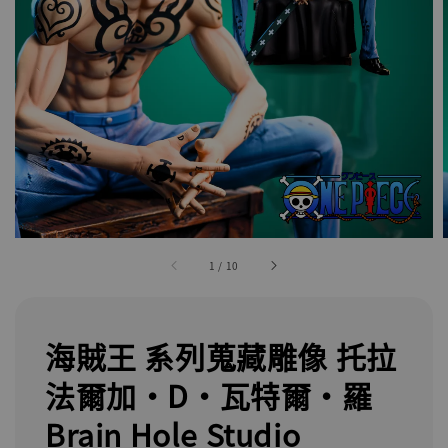
1
/
10
海賊王 系列蒐藏雕像 托拉
法爾加·D·瓦特爾·羅
Brain Hole Studio