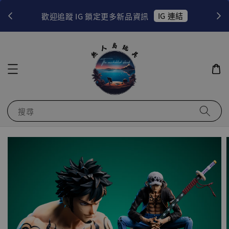
！
IG 連結
歡迎追蹤 IG 鎖定更多新品資訊
搜尋