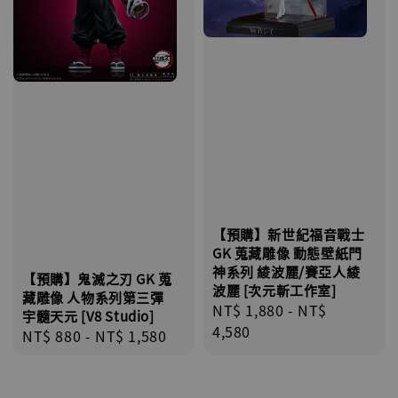
【預購】新世紀福音戰士
GK 蒐藏雕像 動態壁紙門
神系列 綾波麗/賽亞人綾
【預購】鬼滅之刃 GK 蒐
波麗 [次元斬工作室]
藏雕像 人物系列第三彈
Regular
NT$ 1,880
-
NT$
宇髓天元 [V8 Studio]
price
4,580
Regular
NT$ 880
-
NT$ 1,580
price