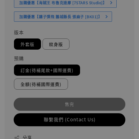
加購優惠【海賊王 布魯克達摩 [7STARS Studio]】
加購優惠【讓子彈飛 鵝城縣長 張麻子 [BK01]】
版本
外套版
紋身版
預購
訂金(待補尾款+國際運費)
全額(待補國際運費)
售完
聯繫我們 (Contact Us)
分享