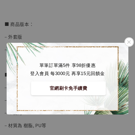
加入購物車
■ 商品版本：
加購優惠【海賊王 布魯克達摩 [7STARS Studio]】
– 外套版
– 紋身版(無外套)
單筆訂單滿5件 享98折優惠
登入會員 每3000元 再享15元回饋金
■ 商品資訊：
– 高度約 16.5 cm
官網刷卡免手續費
– 寬度約 15 cm
– 深度約 11 cm
– 材質為 樹脂, PU等