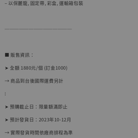
– 以保麗龍, 固定帶, 彩盒, 運輸箱包裝
【店內現貨】海賊王 系列蒐藏雕像 布魯克達
──────────────
摩 [7STARS Studio]
-
+
NT$ 1,500
NT$ 1,870
■ 販售資訊：
➤ 全額 1880元/個 (訂金1000)
加入購物車
→ 商品到台後國際運費另計
⁝
加購優惠【讓子彈飛 鵝城縣長 張麻子 [BK01]】
➤ 預購截止日：限量額滿即止
➤ 預計發貨日：2023年10-12月
→ 實際發貨時間依廠商排程為準