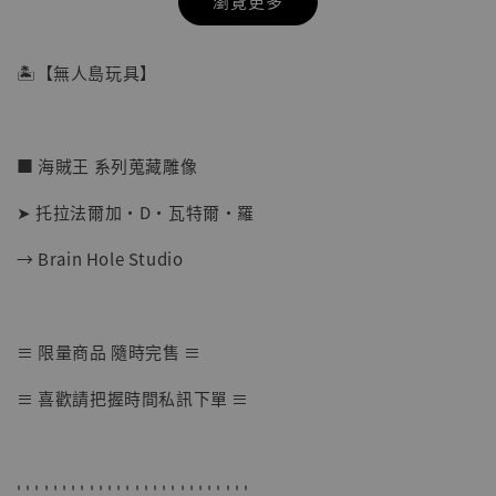
瀏覽更多
🏝【無人島玩具】
■ 海賊王 系列蒐藏雕像
➤ 托拉法爾加·D·瓦特爾·羅
→ Brain Hole Studio
【店內現貨】七龍珠 系列蒐藏雕像 悟空 鳥山
≡ 限量商品 隨時完售 ≡
明紀念款 [奇蹟工作室]
≡ 喜歡請把握時間私訊下單 ≡
-
+
NT$ 4,280
NT$ 5,580
' ' ' ' ' ' ' ' ' ' ' ' ' ' ' ' ' ' ' ' ' ' ' ' ' '