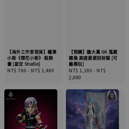
【海外工作室現貨】蠟筆
【預購】膽大黨 GK 蒐藏
小新《煙花小新》 裝飾
雕像 高速婆婆招財貓 [可
畫 [星空 Studio]
藝模玩]
Regular
NT$ 780
-
NT$ 1,480
Regular
NT$ 1,180
-
NT$
price
price
2,880