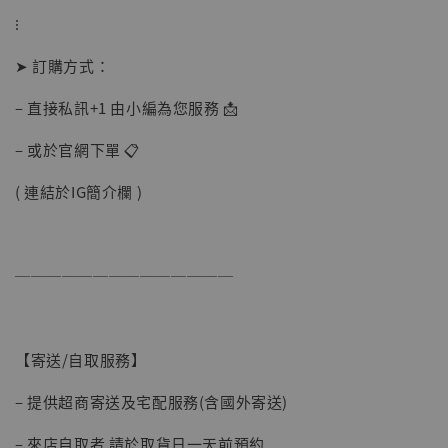
⁝
➤ 訂購方式：
– 直接私訊+1 由小編為您服務 📩
– 或於官網下單 📋
( 連結於IG簡介欄 )
──────────────
【現貨】BJSTUDIO 1/6系列可動蒐藏人偶 讓
子彈飛 鵝城縣長 張麻子 [BK01]
-
+
NT$ 4,980
【寄送/自取服務】
NT$ 5,300
– 提供超商寄送及宅配服務(含國外寄送)
加入購物車
– 來店自取者 請於取貨日一天前預約