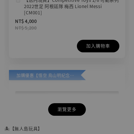
2022世足 阿根廷隊 梅西 Lionel Messi
[CM001]
NT$ 4,000
NT$ 5,200
加入購物車
加購優惠【悟空 鳥山明紀念款 [奇蹟工作室]】
瀏覽更多
🏝【無人島玩具】