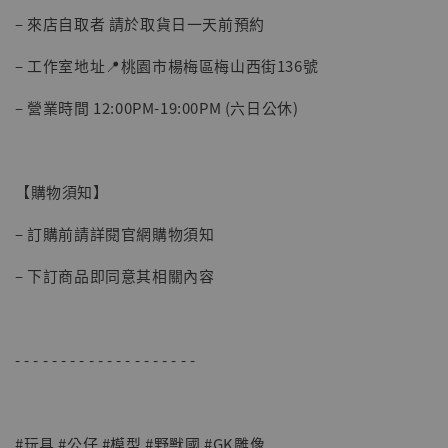
– 來店自取者 請於取貨日一天前預約
– 工作室地址📍桃園市楊梅區梅山西街136號
– 營業時間 12:00PM-19:00PM (六日公休)
【購物須知】
【現貨】BJSTUDIO 1/6系列可動蒐藏人偶 讓
– 訂購前請詳閱官網購物須知
子彈飛 鵝城縣長 張麻子 [BK01]
-
+
NT$ 4,980
– 下訂商品即同意其相關內容
NT$ 5,300
加入購物車
- - - - - - - - - - - - - - - - - - - -
#玩具 #公仔 #模型 #野獸國 #GK雕像