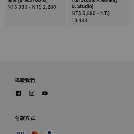
Regular
NT$ 980
-
NT$ 2,280
D. Studio]
Regular
NT$ 5,880
-
NT$
price
price
13,480
追蹤我們
付款方式