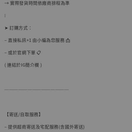
【店內現貨】海賊王 系列蒐藏雕像 布魯克達
→ 實際發貨時間依廠商排程為準
摩 [7STARS Studio]
-
+
⁝
NT$ 1,500
NT$ 1,870
➤ 訂購方式：
– 直接私訊+1 由小編為您服務 📩
加入購物車
– 或於官網下單 📋
( 連結於IG簡介欄 )
加購優惠【讓子彈飛 鵝城縣長 張麻子 [BK01]】
──────────────
【寄送/自取服務】
– 提供超商寄送及宅配服務(含國外寄送)