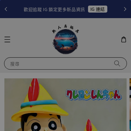
！
IG 連結
歡迎追蹤 IG 鎖定更多新品資訊
搜尋