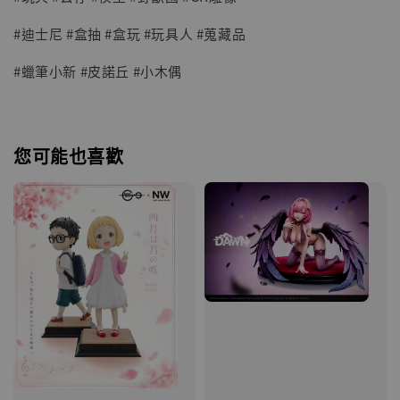
#迪士尼 #盒抽 #盒玩 #玩具人 #蒐藏品
#蠟筆小新 #皮諾丘 #小木偶
您可能也喜歡