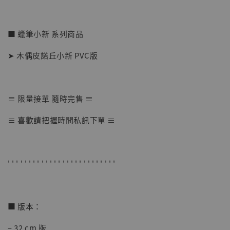
■ 蠟筆小新 系列商品
➤ 木偶皮諾丘小新 PVC版
≡ 限量接單 隨時完售 ≡
【店內現貨】七龍珠 系列蒐藏雕像 悟空 鳥山
≡ 喜歡請把握時間私訊下單 ≡
明紀念款 [奇蹟工作室]
-
+
NT$ 4,280
NT$ 5,580
' ' ' ' ' ' ' ' ' ' ' ' ' ' ' ' ' ' ' ' ' ' ' ' ' '
加入購物車
■ 版本：
– 32 cm 版