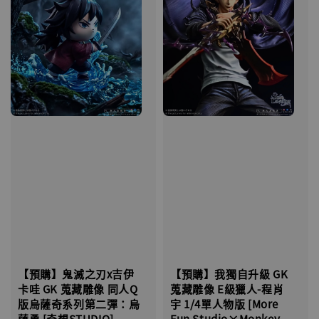
【預購】鬼滅之刃x吉伊
【預購】我獨自升級 GK
卡哇 GK 蒐藏雕像 同人Q
蒐藏雕像 E級獵人-程肖
版烏薩奇系列第二彈：烏
宇 1/4單人物版 [More
薩勇 [奇想STUDIO]
Fun Studio×Monkey