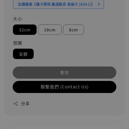
加購優惠【讓子彈飛 鵝城縣長 張麻子 [BK01]】
大小
32cm
18cm
8cm
預購
全額
售完
聯繫我們 (Contact Us)
分享