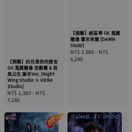
【預購】絕區零 GK 蒐藏
雕像 蕾米埃爾 [DAWN
StuiD]
Regular
NT$ 2,680
-
NT$
price
6,280
【預購】四月是你的謊言
GK 蒐藏雕像 宮園薰 & 有
馬公生 童年Ver. [Night
Wing Studio × HERA
Studio]
Regular
NT$ 1,380
-
NT$
price
7,280