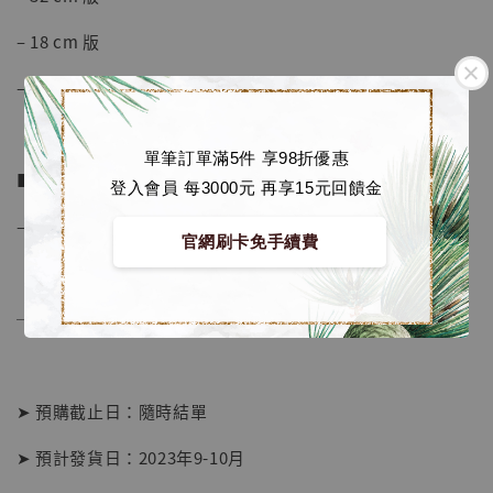
加購優惠【海賊王 布魯克達摩 [7STARS Studio]】
– 18 cm 版
– 8 cm 版
單筆訂單滿5件 享98折優惠
■ 商品資訊：
登入會員 每3000元 再享15元回饋金
– 材質為 PVC
官網刷卡免手續費
──────────────
➤ 預購截止日：隨時結單
➤ 預計發貨日：2023年9-10月