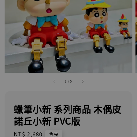
1
/
5
蠟筆小新 系列商品 木偶皮
諾丘小新 PVC版
Regular
NT$ 2,680
售完