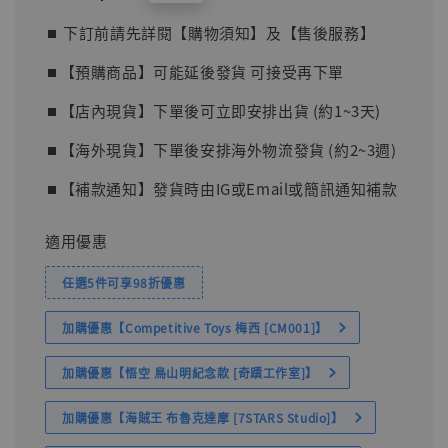
price
⏹︎ 下訂前請先詳閱【購物須知】及【售後服務】
⏹︎【預購商品】可能延後發貨 可接受再下單
⏹︎【店內現貨】下單後可立即安排出貨 (約1~3天)
⏹︎【海外現貨】下單後安排海外物流發貨 (約2~3週)
⏹︎【補款通知】發貨時由IG或Email或簡訊通知補款
適用優惠
任選5件可享98折優惠
加購優惠【Competitive Toys 梅西 [CM001]】
加購優惠【悟空 鳥山明紀念款 [奇蹟工作室]】
加購優惠【海賊王 布魯克達摩 [7STARS Studio]】