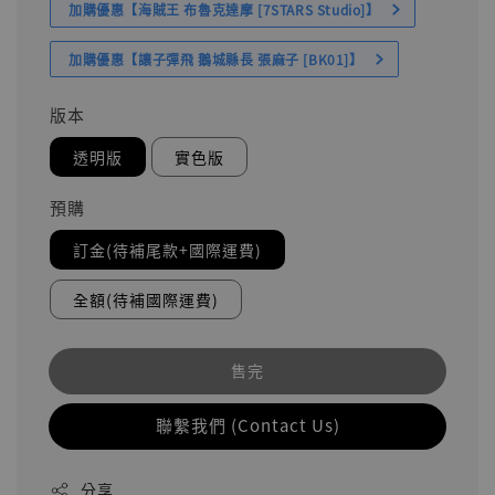
加購優惠【海賊王 布魯克達摩 [7STARS Studio]】
加購優惠【讓子彈飛 鵝城縣長 張麻子 [BK01]】
版本
透明版
實色版
預購
訂金(待補尾款+國際運費)
全額(待補國際運費)
售完
聯繫我們 (Contact Us)
分享