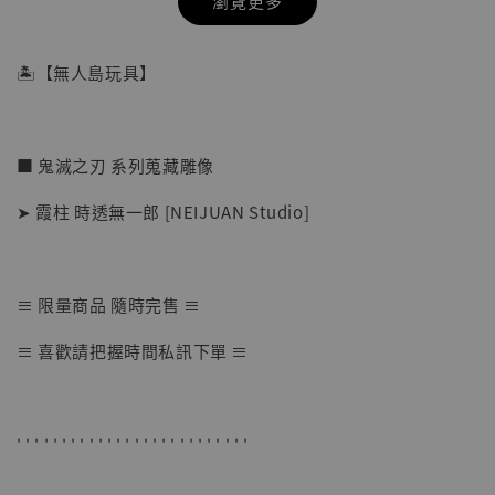
瀏覽更多
🏝【無人島玩具】
■ 鬼滅之刃 系列蒐藏雕像
➤ 霞柱 時透無一郎 [NEIJUAN Studio]
≡ 限量商品 隨時完售 ≡
【店內現貨】七龍珠 系列蒐藏雕像 悟空 鳥山
≡ 喜歡請把握時間私訊下單 ≡
明紀念款 [奇蹟工作室]
-
+
NT$ 4,280
NT$ 5,580
' ' ' ' ' ' ' ' ' ' ' ' ' ' ' ' ' ' ' ' ' ' ' ' ' '