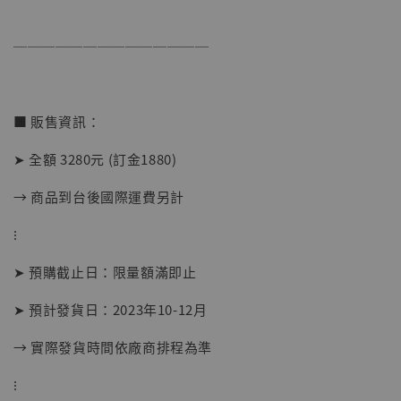
──────────────
【店內現貨】海賊王 系列蒐藏雕像 布魯克達
摩 [7STARS Studio]
-
+
■ 販售資訊：
NT$ 1,500
NT$ 1,870
➤ 全額 3280元 (訂金1880)
→ 商品到台後國際運費另計
加入購物車
⁝
➤ 預購截止日：限量額滿即止
加購優惠【讓子彈飛 鵝城縣長 張麻子 [BK01]】
➤ 預計發貨日：2023年10-12月
→ 實際發貨時間依廠商排程為準
⁝