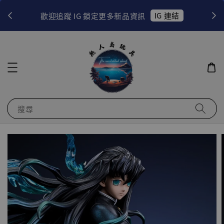
！
IG 連結
歡迎追蹤 IG 鎖定更多新品資訊
搜尋