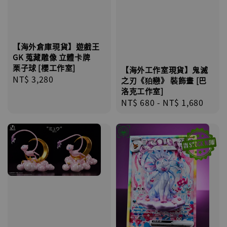
【海外倉庫現貨】遊戲王
GK 蒐藏雕像 立體卡牌
栗子球 [櫻工作室]
【海外工作室現貨】鬼滅
Regular
NT$ 3,280
之刃《狛戀》 裝飾畫 [巴
price
洛克工作室]
Regular
NT$ 680
-
NT$ 1,680
price