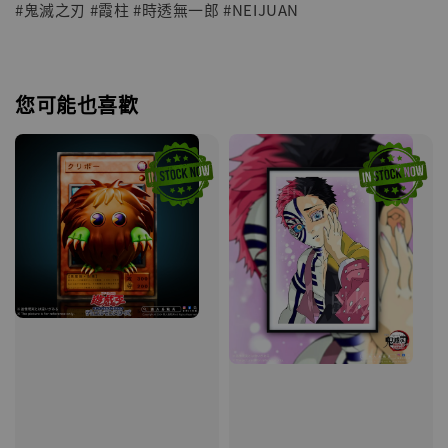
#鬼滅之刃 #霞柱 #時透無一郎 #NEIJUAN
您可能也喜歡