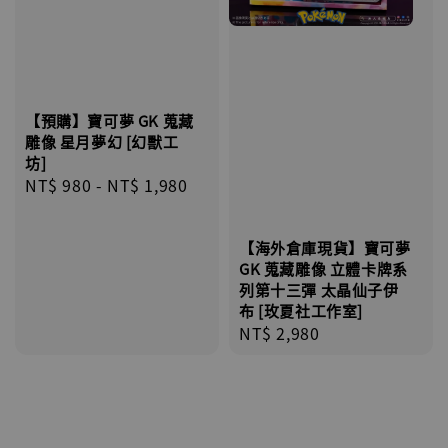
【預購】寶可夢 GK 蒐藏
雕像 星月夢幻 [幻獸工
坊]
Regular
NT$ 980
-
NT$ 1,980
price
【海外倉庫現貨】寶可夢
GK 蒐藏雕像 立體卡牌系
列第十三彈 太晶仙子伊
布 [玫夏社工作室]
Regular
NT$ 2,980
price