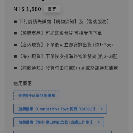
Regular
NT$ 1,880
售完
price
⏹︎ 下訂前請先詳閱【購物須知】及【售後服務】
⏹︎【預購商品】可能延後發貨 可接受再下單
⏹︎【店內現貨】下單後可立即安排出貨 (約1~3天)
⏹︎【海外現貨】下單後安排海外物流發貨 (約2~3週)
⏹︎【補款通知】發貨時由IG或Email或簡訊通知補款
適用優惠
任選5件可享98折優惠
加購優惠【Competitive Toys 梅西 [CM001]】
加購優惠【悟空 鳥山明紀念款 [奇蹟工作室]】