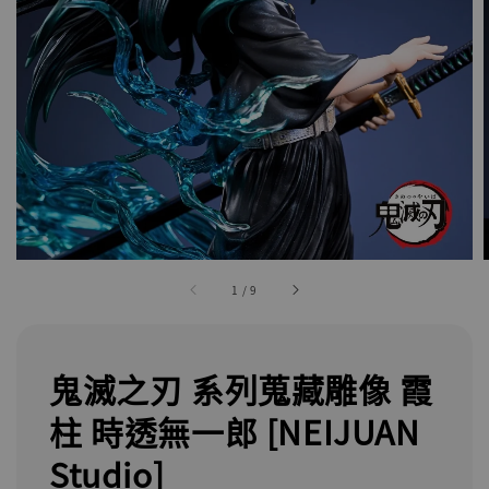
1
/
9
鬼滅之刃 系列蒐藏雕像 霞
柱 時透無一郎 [NEIJUAN
Studio]