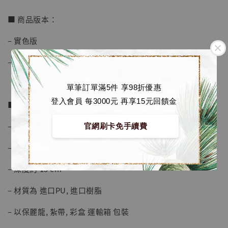
加入購物車
■ 商品版本：
– 實色版
加購優惠【海賊王 布魯克達摩 [7STARS Studio]】
– 透明版
單筆訂單滿5件 享98折優惠
登入會員 每3000元 再享15元回饋金
■ 商品資訊：
– 高度約 27 cm
官網刷卡免手續費
– 寬度約 26 cm
– 深度約 15 cm
– 材質為 進口PU, 進口樹脂
– 以保麗龍, 紮帶, 彩盒 運輸箱 包裝