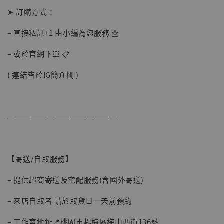
➤ 訂購方式：
– 直接私訊+1 由小編為您服務 📩
– 或於官網下單 📋
( 連結皆於IG簡介欄 )
──────────────
【現貨】BJSTUDIO 1/6系列可動蒐藏人偶 讓
【寄送/自取服務】
子彈飛 鵝城縣長 張麻子 [BK01]
-
+
NT$ 4,980
– 提供超商寄送及宅配服務(含國外寄送)
NT$ 5,300
– 來店自取者 請於取貨日一天前預約
加入購物車
– 工作室地址📍桃園市楊梅區梅山西街136號