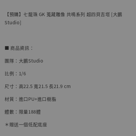
【預購】七龍珠 GK 蒐藏雕像 共鳴系列 超四貝吉塔 [大鵬
Studio]
■ 商品資訊：
團隊：大鵬Studio
【店內現貨】七龍珠 系列蒐藏雕像 悟空 鳥山
明紀念款 [奇蹟工作室]
比例：1/6
-
+
NT$ 4,280
尺寸：高22.5 寬21.5 長21.9 cm
NT$ 5,580
材質：進口PU+進口樹脂
加入購物車
體數：限量188體
＊贈送一個低配底座