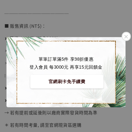
加購優惠【海賊王 布魯克達摩 [7STARS Studio]】
──────────────
■ 販售資訊 (NT$)：
➤ 價格 4480元 (訂金2680)
＊ 國際運費另計
單筆訂單滿5件 享98折優惠
＊ 刷卡免手續費
登入會員 每3000元 再享15元回饋金
⁝
官網刷卡免手續費
➤ 預購截止日：待工作室通知
➤ 預計發貨日：2026年10-12月 (僅供參考)
→ 若有提前或延後則以廠商實際發貨時間為準
＊ 若有時間考量, 請至官網現貨區選購
【店內現貨】海賊王 系列蒐藏雕像 布魯克達