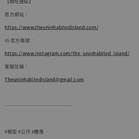
【網址連結】
官方網站：
https://www.theuninhabitedisland.com/
IG 官方帳號：
https://www.instagram.com/the_uninhabited_island/
客服信箱：
Theuninhabitedisland@gmail.com
──────────────
#模型 #公仔 #雕像