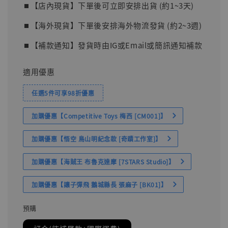
⏹︎【店內現貨】下單後可立即安排出貨 (約1~3天)
⏹︎【海外現貨】下單後安排海外物流發貨 (約2~3週)
⏹︎【補款通知】發貨時由IG或Email或簡訊通知補款
適用優惠
任選5件可享98折優惠
加購優惠【Competitive Toys 梅西 [CM001]】
加購優惠【悟空 鳥山明紀念款 [奇蹟工作室]】
加購優惠【海賊王 布魯克達摩 [7STARS Studio]】
加購優惠【讓子彈飛 鵝城縣長 張麻子 [BK01]】
預購