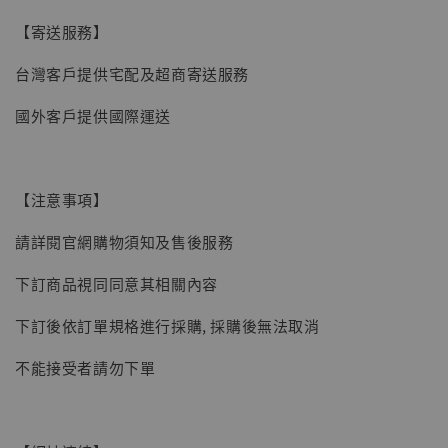
【寄送服務】
台灣客戶提供宅配及超商寄送服務
國外客戶提供國際運送
【現貨】BJSTUDIO 1/6系列可動蒐藏人偶 讓
【注意事項】
子彈飛 鵝城縣長 張麻子 [BK01]
請詳閱官網購物須知及售後服務
-
+
NT$ 4,980
NT$ 5,300
下訂商品視同同意其相關內容
下訂後依訂單規格進行採購, 採購後無法取消
加入購物車
不能接受者請勿下單