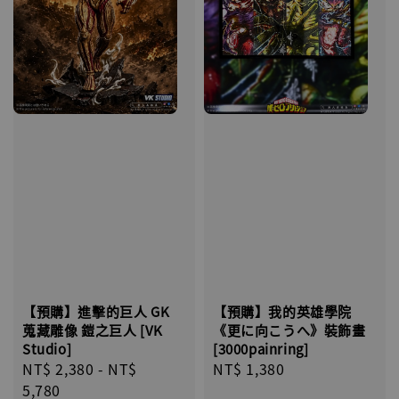
【預購】我的英雄學院
【預購】進擊的巨人 GK
《更に向こうへ》裝飾畫
蒐藏雕像 鎧之巨人 [VK
[3000painring]
Studio]
Regular
NT$ 1,380
Regular
NT$ 2,380
-
NT$
price
price
5,780