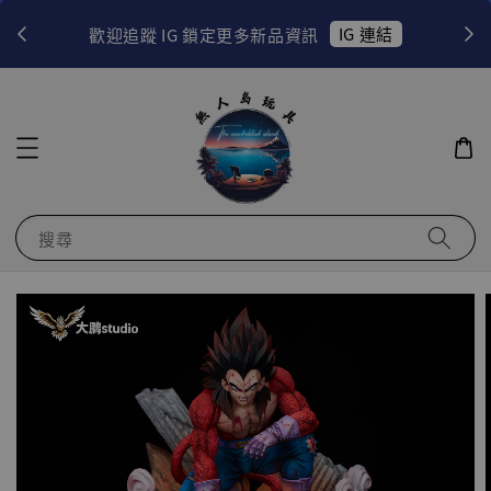
！
IG 連結
歡迎追蹤 IG 鎖定更多新品資訊
搜尋