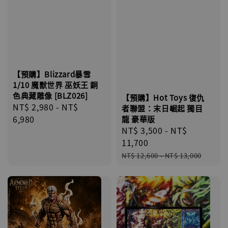
【預購】Blizzard暴雪
1/10 魔獸世界 巫妖王 銅
色典藏雕像 [BLZ026]
【預購】Hot Toys 復仇
Regular
NT$ 2,980
-
NT$
者聯盟：末日崛起 獨目
price
6,980
龍 豪華版
Sale
NT$ 3,500
-
NT$
price
11,700
Regular
NT$ 12,600
-
NT$ 13,000
price