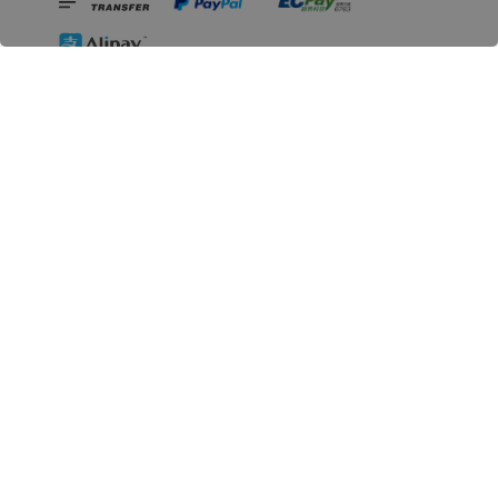
相關資訊
無人島玩具公司資訊
里程碑
聯絡我們
認識GK
GK 預購流程說明
常見問題Q&A
EZWay易利委APP教學
For overseas clients
Copyright © 2026 無人島玩具 All rights reserved | 統一編號 91582461
購物須知 (Purchase Notice)
隱私政策 (Privacy Policy)
售
|
|