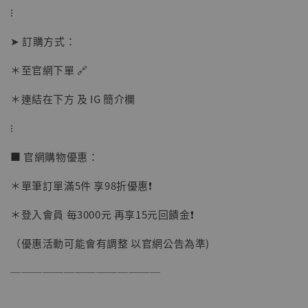
摩 [7STARS Studio]
⁝
-
+
NT$ 1,500
NT$ 1,870
➤ 訂購方式：
＊至官網下單 🔗
加入購物車
＊連結在下方 及 IG 簡介欄
⁝
加購優惠【讓子彈飛 鵝城縣長 張麻子 [BK01]】
■ 官網購物優惠：
＊單筆訂單滿5件 享98折優惠❗️
＊登入會員 每3000元 再享15元回饋金❗️
（優惠活動可能會有調整 以官網公告為準)
──────────────