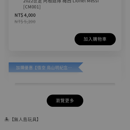
2022世足 阿根廷隊 梅西 Lionel Messi
[CM001]
NT$ 4,000
NT$ 5,200
加入購物車
加購優惠【悟空 鳥山明紀念款 [奇蹟工作室]】
瀏覽更多
🏝【無人島玩具】