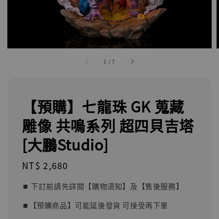
1
/
7
【預購】七龍珠 GK 蒐藏
雕像 共鳴系列 超四貝吉塔
[大鵬Studio]
Regular
NT$ 2,680
price
⏹︎ 下訂前請先詳閱【購物須知】及【售後服務】
⏹︎【預購商品】可能延後發貨 可接受再下單