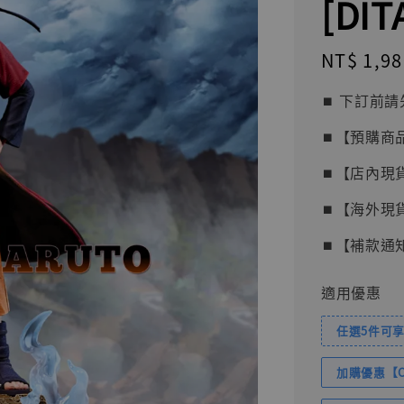
[DIT
Regular
NT$ 1,98
price
⏹︎ 下訂
⏹︎【預購商
⏹︎【店內現
⏹︎【海外現
⏹︎【補款通
適用優惠
任選5件可享
加購優惠【Com