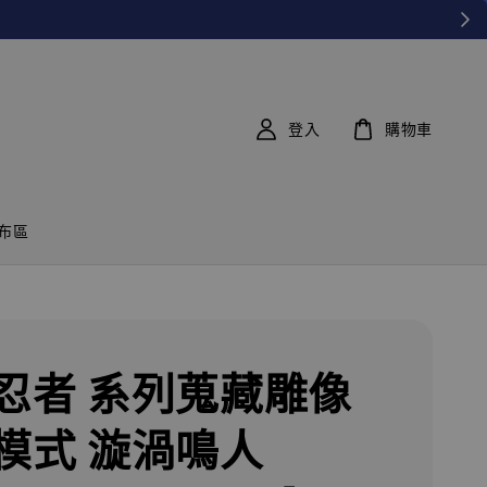
登入
購物車
布區
忍者 系列蒐藏雕像
模式 漩渦鳴人