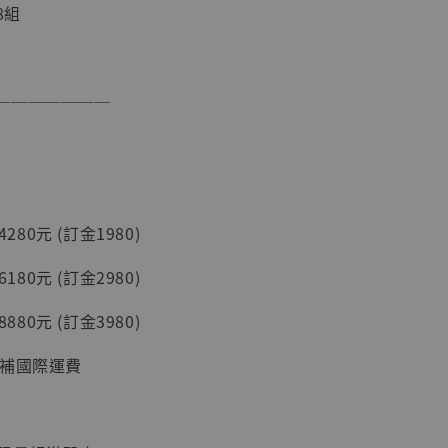
加購優惠【讓子彈飛 鵝城縣長 張麻子 [BK01]】
8組
───────
4280元 (訂金1980)
】
6180元 (訂金2980)
UDIO 1/6系列
藏人偶 讓子
8880元 (訂金3980)
鵝城縣長 張麻
01]
須補國際運費
-
+