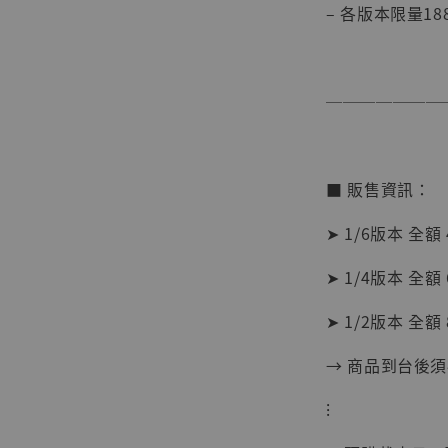
– 各版本限量18
───────
■ 販售資訊：
➤ 1/6版本 全額 
【現貨
➤ 1/4版本 全額 
BJST
可動蒐
➤ 1/2版本 全額 
彈飛 
子 [BK
→ 商品到台後
NT$ 4,980
⁝
NT$ 5,300