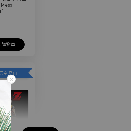
 Messi
1]
入購物車
加購優惠【悟空 鳥山明紀念款 [奇蹟工作室]】