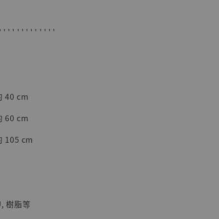
' ' ' ' ' ' ' ' ' ' ' ' '
現貨】海賊王
藏雕像 布魯
 40 cm
[7STARS
]
 60 cm
-
+
 105 cm
入購物車
U, 樹脂等