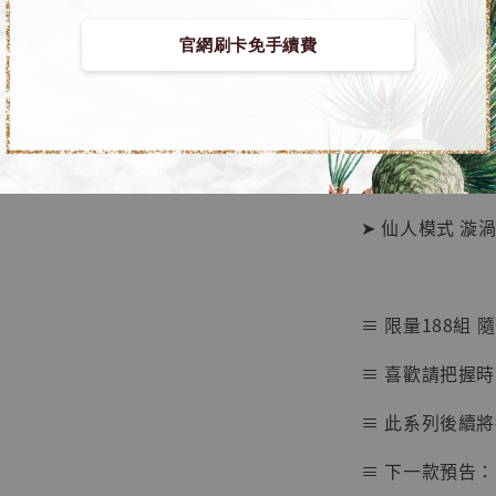
官網刷卡免手續費
【店內
🏝【無人島玩具
系列蒐
鳥山明
工作室
■ 火影忍者 系
NT$ 4,280
NT$ 5,580
➤ 仙人模式 漩渦鳴人
加
≡ 限量188組 
≡ 喜歡請把握時
≡ 此系列後續將
≡ 下一款預告：