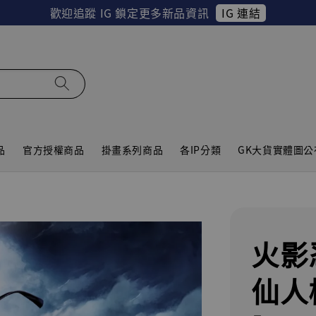
IG 連結
歡迎追蹤 IG 鎖定更多新品資訊
品
官方授權商品
掛畫系列商品
各IP分類
GK大貨實體圖公
火影
仙人