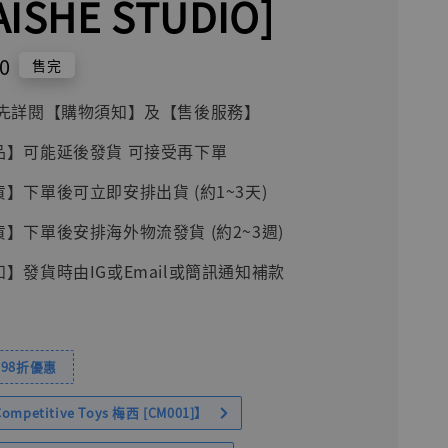
AISHE STUDIO]
0
售完
前請先詳閱【購物須知】及【售後服務】
品】可能延後發貨 可接受再下單
貨】下單後可立即安排出貨 (約1~3天)
貨】下單後安排海外物流發貨 (約2~3週)
知】發貨時由IG或Email或簡訊通知補款
98折優惠
petitive Toys 梅西 [CM001]】