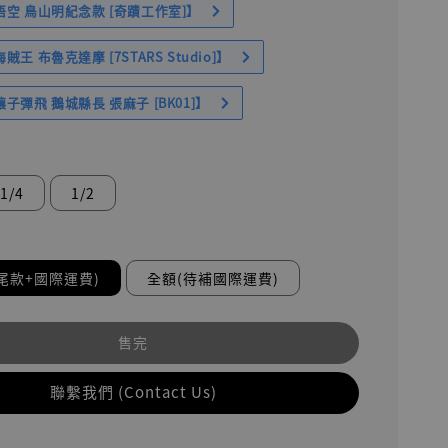
空 鳥山明紀念款 [奇蹟工作室]】
王 布魯克達摩 [7STARS Studio]】
子彈飛 鵝城縣長 張麻子 [BK01]】
1/4
1/2
尾款+國際運費)
全額(待補國際運費)
售完
聯繫我們 (Contact Us)