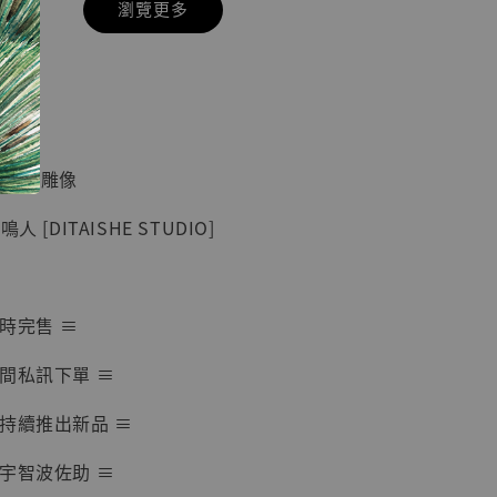
瀏覽更多
現貨】七龍珠
】
藏雕像 悟空
紀念款 [奇蹟
]
列蒐藏雕像
-
+
 [DITAISHE STUDIO]
入購物車
隨時完售 ≡
間私訊下單 ≡
加購優惠【海賊王 布魯克達摩 [7STARS Studio]】
持續推出新品 ≡
宇智波佐助 ≡