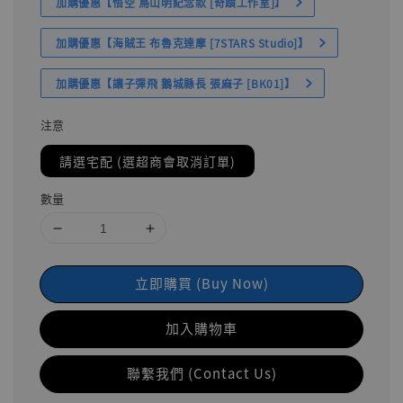
加購優惠【悟空 鳥山明紀念款 [奇蹟工作室]】
加購優惠【海賊王 布魯克達摩 [7STARS Studio]】
加購優惠【讓子彈飛 鵝城縣長 張麻子 [BK01]】
注意
請選宅配 (選超商會取消訂單)
數量
立即購買 (Buy Now)
加入購物車
聯繫我們 (Contact Us)