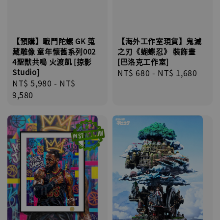
【預購】戰鬥陀螺 GK 蒐
【海外工作室現貨】鬼滅
藏雕像 童年懷舊系列002
之刃《蝴蝶忍》 裝飾畫
4聖獸共鳴 火渡凱 [掠影
[巴洛克工作室]
Studio]
Regular
NT$ 680
-
NT$ 1,680
Regular
NT$ 5,980
-
NT$
price
price
9,580