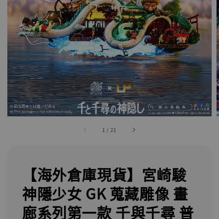
1
/
21
【海外倉庫現貨】宮崎駿
神隱少女 GK 蒐藏雕像 畫
廊系列第一款 千與千尋 普