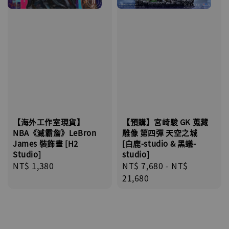
【海外工作室現貨】
【預購】宮崎駿 GK 蒐藏
NBA《滅霸詹》LeBron
雕像 第四彈 天空之城
James 裝飾畫 [H2
[白鹿-studio & 黑蟻-
Studio]
studio]
Regular
NT$ 1,380
Regular
NT$ 7,680
-
NT$
price
price
21,680