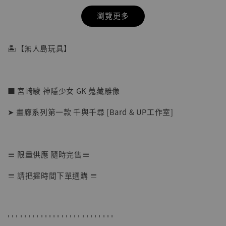
瀏覽更多
🏝【無人島玩具】
■ 宮崎駿 神隱少女 GK 蒐藏雕像
➤ 畫廊系列第一款 千與千尋 [Bard & UP工作室]
≡ 限量供應 隨時完售≡
【店內現貨】七龍珠 系列蒐藏雕像 悟空 鳥山
≡ 請把握時間下單選購 ≡
明紀念款 [奇蹟工作室]
-
+
NT$ 4,280
NT$ 5,580
' ' ' ' ' ' ' ' ' ' ' ' ' ' ' ' ' ' ' ' ' ' ' ' ' '