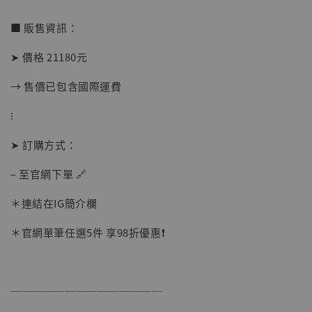
■ 販售資訊：
➤ 價格 21180元
【店內現貨】海賊王 系列蒐藏雕像 布魯克達
→ 售價已包含國際運費
摩 [7STARS Studio]
-
+
⁝
NT$ 1,500
NT$ 1,870
➤ 訂購方式：
– 至官網下單 🔗
加入購物車
＊連結在IG簡介欄
＊官網單筆任選5件 享98折優惠❗️
加購優惠【讓子彈飛 鵝城縣長 張麻子 [BK01]】
──────────────