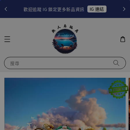
！
IG 連結
歡迎追蹤 IG 鎖定更多新品資訊
搜尋