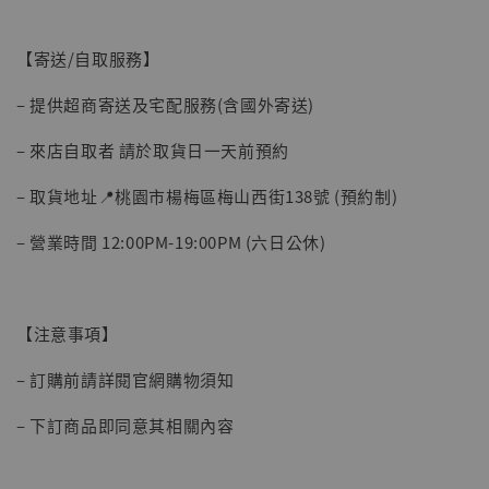
【寄送/自取服務】
– 提供超商寄送及宅配服務(含國外寄送)
– 來店自取者 請於取貨日一天前預約
– 取貨地址📍桃園市楊梅區梅山西街138號 (預約制)
– 營業時間 12:00PM-19:00PM (六日公休)
【注意事項】
【現貨】BJSTUDIO 1/6系列可動蒐藏人偶 讓
– 訂購前請詳閱官網購物須知
子彈飛 鵝城縣長 張麻子 [BK01]
-
+
NT$ 4,980
– 下訂商品即同意其相關內容
NT$ 5,300