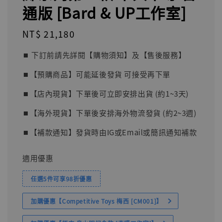
通版 [Bard & UP工作室]
Regular
NT$ 21,180
price
⏹︎ 下訂前請先詳閱【購物須知】及【售後服務】
⏹︎【預購商品】可能延後發貨 可接受再下單
⏹︎【店內現貨】下單後可立即安排出貨 (約1~3天)
⏹︎【海外現貨】下單後安排海外物流發貨 (約2~3週)
⏹︎【補款通知】發貨時由IG或Email或簡訊通知補款
適用優惠
任選5件可享98折優惠
加購優惠【Competitive Toys 梅西 [CM001]】