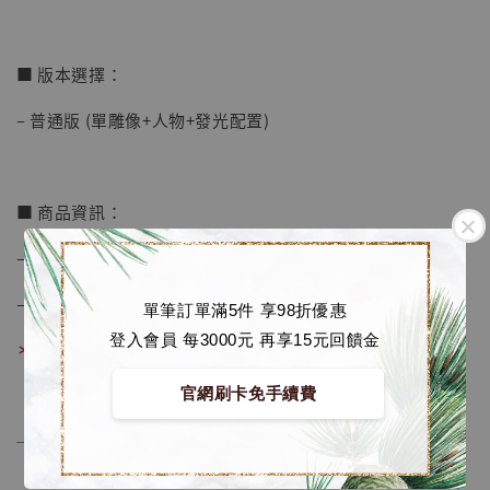
加入購物車
■ 版本選擇：
– 普通版 (單雕像+人物+發光配置)
加購優惠【海賊王 布魯克達摩 [7STARS Studio]】
■ 商品資訊：
– 普通版尺寸約 高33.2 長90 寬20.7 cm
– 材質為 GK材料
單筆訂單滿5件 享98折優惠
登入會員 每3000元 再享15元回饋金
＊面雕會再持續優化調整
官網刷卡免手續費
──────────────