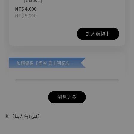
[CM001]
NT$ 4,000
NT$ 5,200
加入購物車
加購優惠【悟空 鳥山明紀念款 [奇蹟工作室]】
瀏覽更多
🏝【無人島玩具】