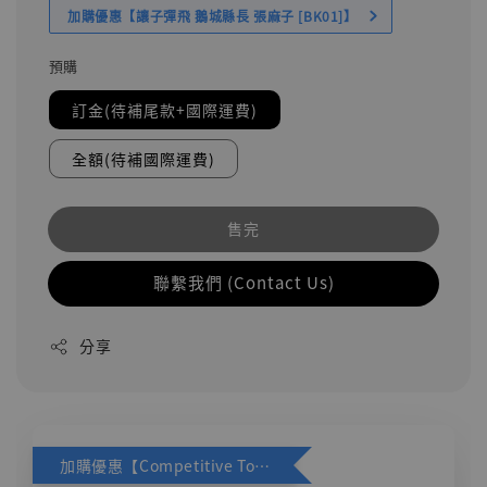
加購優惠【讓子彈飛 鵝城縣長 張麻子 [BK01]】
預購
訂金(待補尾款+國際運費)
全額(待補國際運費)
售完
聯繫我們 (Contact Us)
分享
加購優惠【Competitive Toys 梅西 [CM001]】