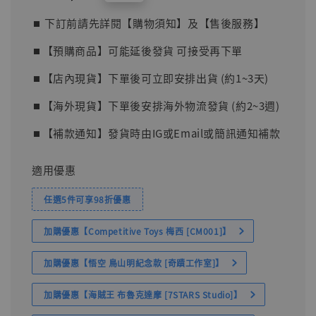
price
⏹︎ 下訂前請先詳閱【購物須知】及【售後服務】
⏹︎【預購商品】可能延後發貨 可接受再下單
⏹︎【店內現貨】下單後可立即安排出貨 (約1~3天)
⏹︎【海外現貨】下單後安排海外物流發貨 (約2~3週)
⏹︎【補款通知】發貨時由IG或Email或簡訊通知補款
適用優惠
任選5件可享98折優惠
加購優惠【Competitive Toys 梅西 [CM001]】
加購優惠【悟空 鳥山明紀念款 [奇蹟工作室]】
加購優惠【海賊王 布魯克達摩 [7STARS Studio]】