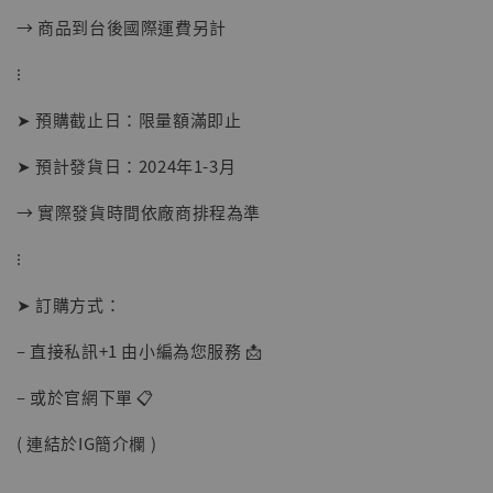
→ 商品到台後國際運費另計
⁝
➤ 預購截止日：限量額滿即止
➤ 預計發貨日：2024年1-3月
【現貨】BJSTUDIO 1/6系列可動蒐藏人偶 讓
→ 實際發貨時間依廠商排程為準
子彈飛 鵝城縣長 張麻子 [BK01]
-
+
NT$ 4,980
⁝
NT$ 5,300
➤ 訂購方式：
加入購物車
– 直接私訊+1 由小編為您服務 📩
– 或於官網下單 📋
( 連結於IG簡介欄 )