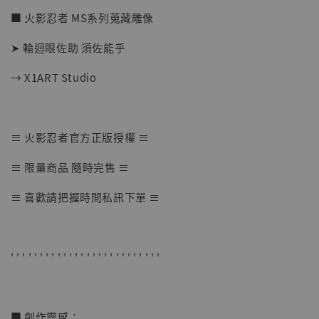
■ 火影忍者 MS系列蒐藏雕像
➤ 輪迴眼佐助 須佐能乎
→ X1ART Studio
【店內現貨】七龍珠 系列蒐藏雕像 悟空 鳥山
≡ 火影忍者官方正版授權 ≡
明紀念款 [奇蹟工作室]
≡ 限量商品 隨時完售 ≡
-
+
NT$ 4,280
NT$ 5,580
≡ 喜歡請把握時間私訊下單 ≡
加入購物車
' ' ' ' ' ' ' ' ' ' ' ' ' ' ' ' ' ' ' ' ' ' ' ' ' '
加購優惠【海賊王 布魯克達摩 [7STARS Studio]】
■ 創作靈感：