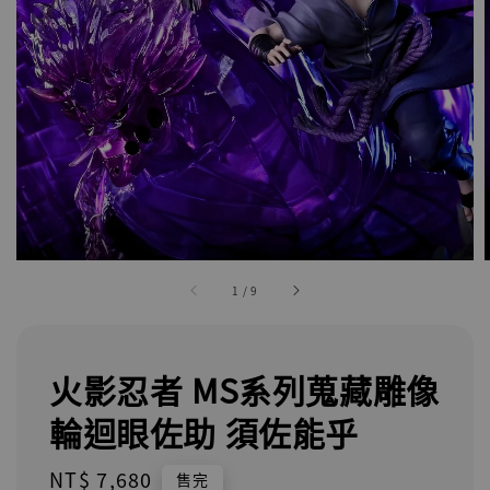
1
/
9
火影忍者 MS系列蒐藏雕像
輪迴眼佐助 須佐能乎
Regular
NT$ 7,680
售完