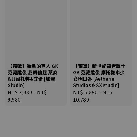
【預購】進擊的巨人 GK
【預購】新世紀福音戰士
蒐藏雕像 我凱他超 萊納
GK 蒐藏雕像 摩托機車少
&貝爾托特&艾倫 [加減
女明日香 [Aetheria
Studio]
Studios & SX studio]
Regular
NT$ 2,380
-
NT$
Regular
NT$ 5,880
-
NT$
price
9,980
price
10,780