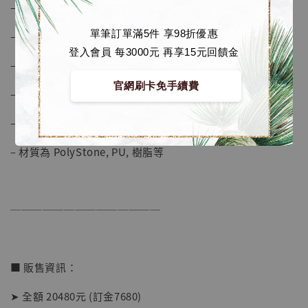
-
+
– 深度約 41.5 cm
NT$ 1,500
NT$ 1,870
單筆訂單滿5件 享98折優惠
– 附場景配件及地台
登入會員 每3000元 再享15元回饋金
– 附佐助替頭雕及展示底座
加入購物車
官網刷卡免手續費
– 每組皆附獨立編號銘牌和蒐藏證書
– 附有NFC防偽芯片, 可用手機進行真偽鑒定
加購優惠【讓子彈飛 鵝城縣長 張麻子 [BK01]】
– 材質為 PolyStone, PU, 樹脂等
──────────────
■ 販售資訊：
➤ 全額 20480元 (訂金7680)