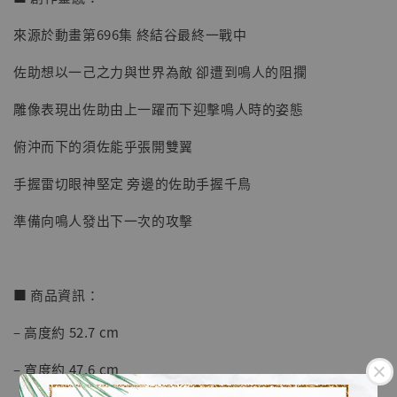
來源於動畫第696集 終結谷最終一戰中
佐助想以一己之力與世界為敵 卻遭到鳴人的阻攔
雕像表現出佐助由上一躍而下迎擊鳴人時的姿態
俯沖而下的須佐能乎張開雙翼
手握雷切眼神堅定 旁邊的佐助手握千鳥
準備向鳴人發出下一次的攻擊
■ 商品資訊：
– 高度約 52.7 cm
【店內現貨】海賊王 系列蒐藏雕像 布魯克達
– 寬度約 47.6 cm
摩 [7STARS Studio]