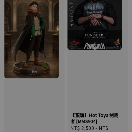
【預購】Hot Toys 制裁
者 [MMS904]
Regular
NT$ 2,500
-
NT$