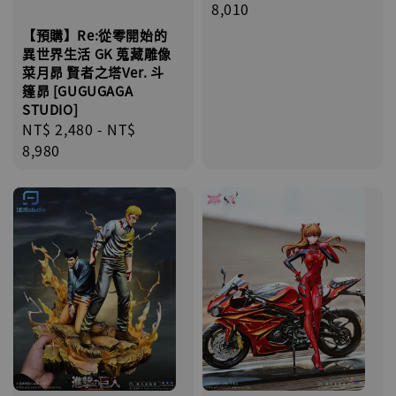
price
8,010
【預購】Re:從零開始的
異世界生活 GK 蒐藏雕像
菜月昴 賢者之塔Ver. 斗
篷昴 [GUGUGAGA
STUDIO]
Regular
NT$ 2,480
-
NT$
price
8,980