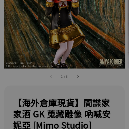
1
/
6
【海外倉庫現貨】間諜家
家酒 GK 蒐藏雕像 吶喊安
妮亞 [Mimo Studio]