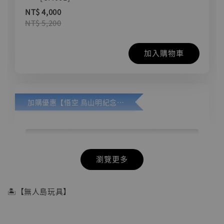
NT$ 4,000
NT$ 5,200
加入購物車
加購優惠【悟空 鳥山明紀念款 [奇蹟工作室]】
瀏覽更多
🏝【無人島玩具】