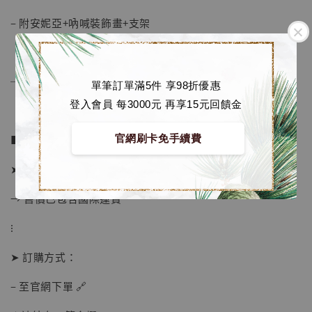
– 附安妮亞+吶喊裝飾畫+支架
──────────────
單筆訂單滿5件 享98折優惠
登入會員 每3000元 再享15元回饋金
■ 販售資訊：
官網刷卡免手續費
➤ 價格 2380元
→ 售價已包含國際運費
⁝
➤ 訂購方式：
【店內現貨】海賊王 系列蒐藏雕像 布魯克達
– 至官網下單 🔗
摩 [7STARS Studio]