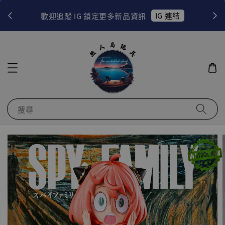
！
IG 連結
歡迎追蹤 IG 鎖定更多新品資訊
搜尋