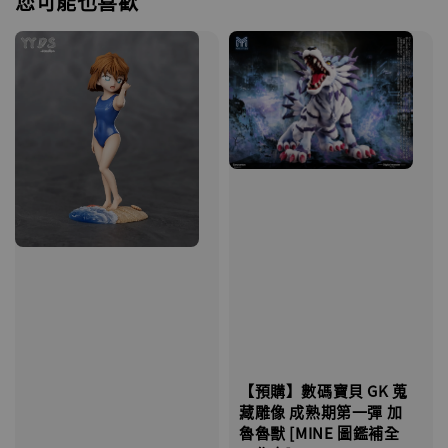
您可能也喜歡
【預購】數碼寶貝 GK 蒐
藏雕像 成熟期第一彈 加
魯魯獸 [MINE 圖鑑補全