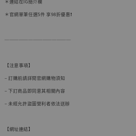
-
+
＊連結在IG簡介欄
NT$ 1,500
NT$ 1,870
＊官網單筆任選5件 享98折優惠❗️
加入購物車
──────────────
加購優惠【讓子彈飛 鵝城縣長 張麻子 [BK01]】
【注意事項】
– 訂購前請詳閱官網購物須知
– 下訂商品即同意其相關內容
– 未經允許盜圖營利者依法送辦
【網址連結】