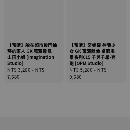
【預購】躲在超市後門抽
【預購】宮崎駿 神隱少
菸的兩人 GK 蒐藏雕像
女 GK 蒐藏雕像 桌面場
山田小姐 [Imagination
景系列015 千與千尋-奔
Studio]
跑 [OPM Studio]
Regular
NT$ 3,280
-
NT$
Regular
NT$ 5,280
-
NT$
price
7,680
price
9,680