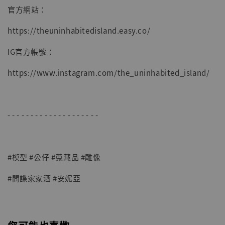
官方網站：
https://theuninhabitedisland.easy.co/
IG官方帳號：
https://www.instagram.com/the_uninhabited_island/
【現貨】BJSTUDIO 1/6系列可動蒐藏人偶 讓
子彈飛 鵝城縣長 張麻子 [BK01]
-
+
NT$ 4,980
- - - - - - - - - - - - - - - - - - - -
NT$ 5,300
加入購物車
#模型 #公仔 #蒐藏品 #雕像
#間諜家家酒 #安妮亞