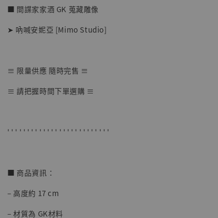
■ 間諜家家酒 GK 蒐藏雕像
➤ 吶喊安妮亞 [Mimo Studio]
≡ 限量供應 隨時完售 ≡
【店內現貨】七龍珠 系列蒐藏雕像 悟空 鳥山
≡ 請把握時間下單選購 ≡
明紀念款 [奇蹟工作室]
-
+
NT$ 4,280
NT$ 5,580
' ' ' ' ' ' ' ' ' ' ' ' ' ' ' ' ' ' ' ' ' ' ' ' ' '
加入購物車
■ 商品資訊：
– 高度約 17 cm
加購優惠【海賊王 布魯克達摩 [7STARS Studio]】
– 材質為 GK材料