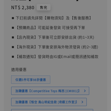
Regular
NT$ 2,380
售完
price
⏹︎ 下訂前請先詳閱【購物須知】及【售後服務】
⏹︎【預購商品】可能延後發貨 可接受再下單
⏹︎【店內現貨】下單後可立即安排出貨 (約1~3天)
⏹︎【海外現貨】下單後安排海外物流發貨 (約2~3週)
⏹︎【補款通知】發貨時由IG或Email或簡訊通知補款
適用優惠
任選5件可享98折優惠
加購優惠【Competitive Toys 梅西 [CM001]】
加購優惠【悟空 鳥山明紀念款 [奇蹟工作室]】