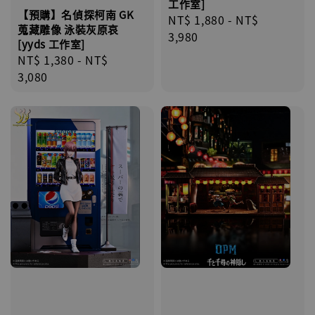
工作室]
【預購】名偵探柯南 GK
Regular
NT$ 1,880
-
NT$
蒐藏雕像 泳裝灰原哀
price
3,980
[yyds 工作室]
Regular
NT$ 1,380
-
NT$
price
3,080