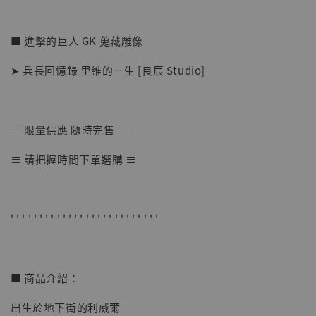
■ 進擊的巨人 GK 蒐藏雕像
➤ 兵長回憶錄 里維的一生 [良辰 Studio]
≡ 限量供應 隨時完售 ≡
【店內現貨】七龍珠 系列蒐藏雕像 悟空 鳥山
≡ 請把握時間下單選購 ≡
明紀念款 [奇蹟工作室]
-
+
NT$ 4,280
NT$ 5,580
' ' ' ' ' ' ' ' ' ' ' ' ' ' ' ' ' ' ' ' ' ' ' ' ' '
加入購物車
■ 商品介紹：
出生於地下街的利威爾