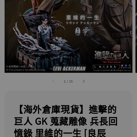
1
/
15
【海外倉庫現貨】進擊的
巨人 GK 蒐藏雕像 兵長回
憶錄 里維的一生 [良辰