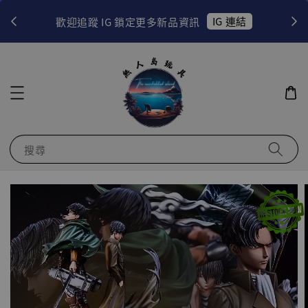
！
IG 連結
歡迎追蹤 IG 鎖定更多新品資訊
搜尋