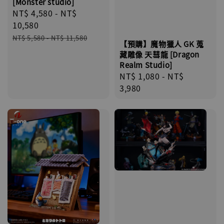
[Monster studio]
Sale
NT$ 4,580
-
NT$
price
10,580
Regular
NT$ 5,580
-
NT$ 11,580
【預購】魔物獵人 GK 蒐
price
藏雕像 天彗龍 [Dragon
Realm Studio]
Regular
NT$ 1,080
-
NT$
price
3,980