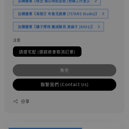
加購優惠【悟空 鳥山明紀念款 [奇蹟工作室]】
加購優惠【海賊王 布魯克達摩 [7STARS Studio]】
加購優惠【讓子彈飛 鵝城縣長 張麻子 [BK01]】
注意
請選宅配 (選超商會取消訂單)
售完
聯繫我們 (Contact Us)
分享