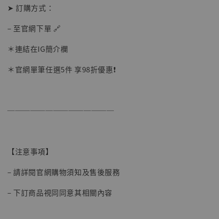
➤ 訂購方式：
– 至官網下單 🔗
＊連結在IG簡介欄
＊官網單筆任選5件 享98折優惠❗️
【現貨】BJSTUDIO 1/6系列可動蒐藏人偶 讓
──────────────
子彈飛 鵝城縣長 張麻子 [BK01]
-
+
NT$ 4,980
NT$ 5,300
【注意事項】
加入購物車
– 請詳閱官網購物須知及售後服務
– 下訂商品視同同意其相關內容