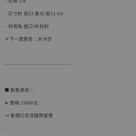
– 比例 1/6
摩 [7STARS Studio]
-
+
– 尺寸約 長23 寬32 高51 cm
NT$ 1,500
NT$ 1,870
– 材質為 進口GK材料
＊下一款預告：米卡莎
加入購物車
──────────────
加購優惠【讓子彈飛 鵝城縣長 張麻子 [BK01]】
■ 販售資訊：
➤ 價格 15680元
→ 售價已包含國際運費
⁝