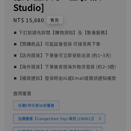
Studio]
Regular
NT$ 15,680
售完
price
⏹︎ 下訂前請先詳閱【購物須知】及【售後服務】
⏹︎【預購商品】可能延後發貨 可接受再下單
⏹︎【店內現貨】下單後可立即安排出貨 (約1~3天)
⏹︎【海外現貨】下單後安排海外物流發貨 (約2~3週)
⏹︎【補款通知】發貨時由IG或Email或簡訊通知補款
適用優惠
任選5件可享98折優惠
加購優惠【Competitive Toys 梅西 [CM001]】