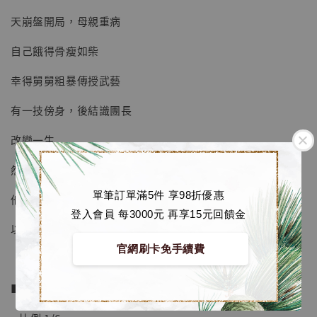
加購優惠【海賊王 布魯克達摩 [7STARS Studio]】
天崩盤開局，母親重病
自己餓得骨瘦如柴
幸得舅舅粗暴傳授武藝
有一技傍身，後結識團長
改變一生
然而又親眼目睹戰友一個個逝去
單筆訂單滿5件 享98折優惠
他不屈的意志伴隨我們的青春
登入會員 每3000元 再享15元回饋金
以此款作品紀念伴隨我們成長的傳奇兵長
官網刷卡免手續費
■ 商品資訊：
【店內現貨】海賊王 系列蒐藏雕像 布魯克達