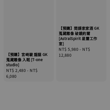
【預購】間諜家家酒 GK
蒐藏雕像 破鏡約爾
[AstralSpirit 星靈工作
室]
Regular
NT$ 5,980
-
NT$
【預購】宮崎駿 龍貓 GK
price
12,880
蒐藏雕像 入眠 [T-one
studio]
Regular
NT$ 2,480
-
NT$
price
6,080