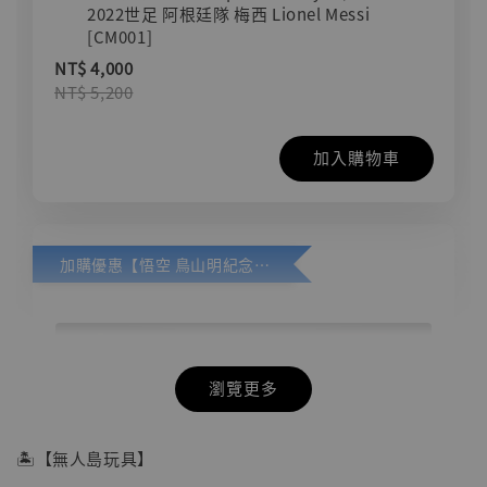
2022世足 阿根廷隊 梅西 Lionel Messi
[CM001]
NT$ 4,000
NT$ 5,200
加入購物車
加購優惠【悟空 鳥山明紀念款 [奇蹟工作室]】
瀏覽更多
🏝【無人島玩具】