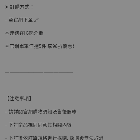
➤ 訂購方式：
– 至官網下單 🔗
【店內現貨】海賊王 系列蒐藏雕像 布魯克達
＊連結在IG簡介欄
摩 [7STARS Studio]
-
+
＊官網單筆任選5件 享98折優惠❗️
NT$ 1,500
NT$ 1,870
──────────────
加入購物車
【注意事項】
加購優惠【讓子彈飛 鵝城縣長 張麻子 [BK01]】
– 請詳閱官網購物須知及售後服務
– 下訂商品視同同意其相關內容
– 下訂後依訂單規格進行採購, 採購後無法取消