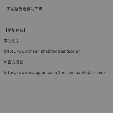
– 不能接受者請勿下單
【網址連結】
官方網站：
https://www.theuninhabitedisland.com/
IG官方帳號：
https://www.instagram.com/the_uninhabited_island/
【現貨】BJSTUDIO 1/6系列可動蒐藏人偶 讓
子彈飛 鵝城縣長 張麻子 [BK01]
-
+
NT$ 4,980
- - - - - - - - - - - - - - - - - - - -
NT$ 5,300