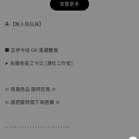
瀏覽更多
🏝【無人島玩具】
■ 吉伊卡哇 GK 蒐藏雕像
➤ 烏薩奇星之卡比 [潮社工作室]
≡ 限量商品 隨時完售 ≡
【店內現貨】七龍珠 系列蒐藏雕像 悟空 鳥山
≡ 請把握時間下單選購 ≡
明紀念款 [奇蹟工作室]
-
+
NT$ 4,280
NT$ 5,580
' ' ' ' ' ' ' ' ' ' ' ' ' ' ' ' ' ' ' ' ' ' ' ' ' '