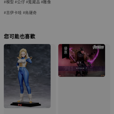
加入購物車
#模型 #公仔 #蒐藏品 #雕像
#吉伊卡哇 #烏薩奇
您可能也喜歡
優惠