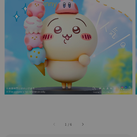
1
/
6