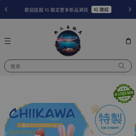
！
IG 連結
歡迎追蹤 IG 鎖定更多新品資訊
搜尋