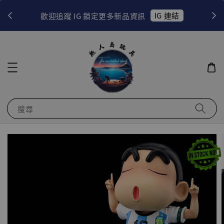
！
IG 連結
歡迎追蹤 IG 鎖定更多新品資訊
搜尋