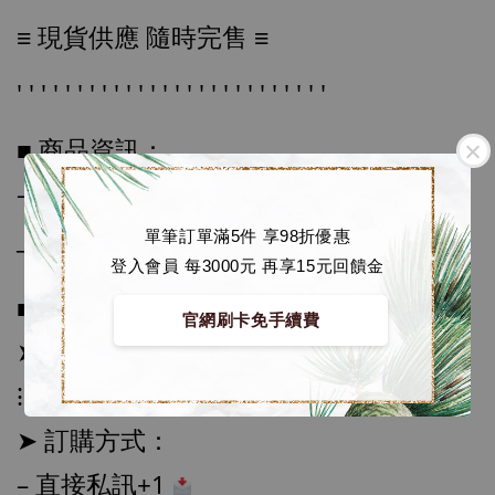
≡ 現貨供應
 隨時完售 ≡
' ' ' ' ' ' ' ' ' ' ' ' ' ' ' ' ' ' ' ' ' ' ' ' ' '
【店內現貨】七龍珠 系列蒐藏雕像 悟空 鳥山
明紀念款 [奇蹟工作室]
■ 商品資訊：
-
+
NT$ 4,280
NT$ 5,580
– 小比例高度約 14cm (人物高度約13cm)
單筆訂單滿5件 享98折優惠
──────────────
加入購物車
登入會員 每3000元 再享15元回饋金
■ 販售資訊：
官網刷卡免手續費
➤ 
全額 1580元
加購優惠【海賊王 布魯克達摩 [7STARS Studio]】
⁝
➤ 訂購方式：
– 直接私訊+1 