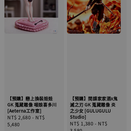
【預購】戀上換裝娃娃
【預購】間諜家家酒x鬼
GK 蒐藏雕像 喵娘喜多川
滅之刃 GK 蒐藏雕像 炎
[Aeterna工作室]
之少女 [GULUGULU
Regular
NT$ 2,680
-
NT$
Studio]
Regular
NT$ 1,380
-
NT$
price
5,480
price
3,580