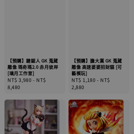
【現貨】BJSTUDIO 1/6系列可動蒐藏人偶 讓
子彈飛 鵝城縣長 張麻子 [BK01]
-
+
NT$ 4,980
NT$ 5,300
【預購】膽大黨 GK 蒐藏
【預購】鏈鋸人 GK 蒐藏
加入購物車
雕像 高速婆婆招財貓 [可
雕像 瑪奇瑪2.0 赤月彼岸
藝模玩]
[璃月工作室]
Regular
NT$ 1,180
-
NT$
Regular
NT$ 3,980
-
NT$
price
2,880
price
8,480