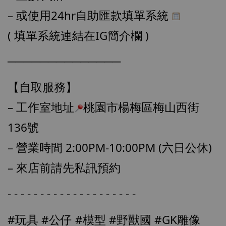
– 或使用24hr自助匯款填單系統 
( 填單系統連結在IG簡介欄 )
──────────────
【自取服務】
– 工作室地址
桃園市楊梅區梅山西街
136號
– 營業時間 2:00PM-10:00PM (六日公休)
【店內現貨】海賊王 系列蒐藏雕像 布魯克達
– 來店前請先私訊預約
摩 [7STARS Studio]
-
+
NT$ 1,500
- - - - - - - - - - - - - - - - - - - -
NT$ 1,870
#玩具
#公仔
#模型
#野獸國
#GK雕像