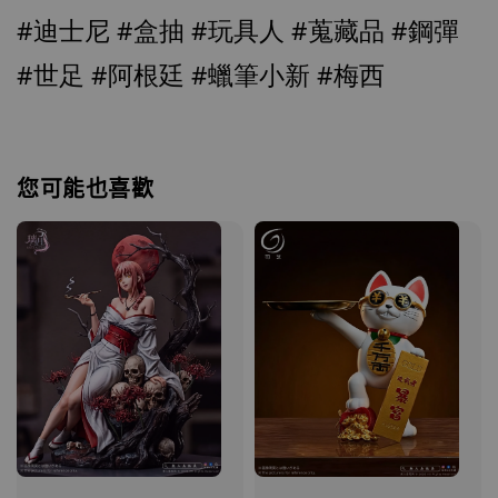
加入購物車
#迪士尼
#盒抽
#玩具人
#蒐藏品
#鋼彈
#世足
#阿根廷
#蠟筆小新
#梅西
加購優惠【讓子彈飛 鵝城縣長 張麻子 [BK01]】
您可能也喜歡