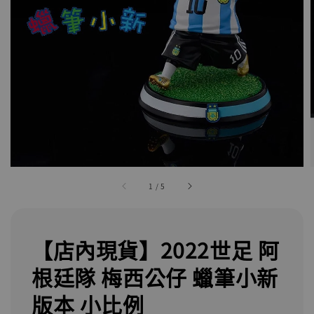
1
/
5
【店內現貨】2022世足 阿
根廷隊 梅西公仔 蠟筆小新
版本 小比例