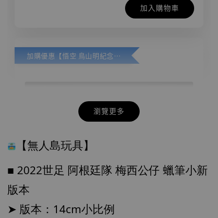
加入購物車
加購優惠【悟空 鳥山明紀念款 [奇蹟工作室]】
瀏覽更多
【無人島玩具】
■ 2022世足 阿根廷隊 梅西公仔 蠟筆小新
版本
➤ 版本：14cm小比例