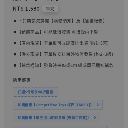
Regular
NT$ 1,580
售完
price
⏹︎ 下訂前請先詳閱【購物須知】及【售後服務】
⏹︎【預購商品】可能延後發貨 可接受再下單
⏹︎【店內現貨】下單後可立即安排出貨 (約1~3天)
⏹︎【海外現貨】下單後安排海外物流發貨 (約2~3週)
⏹︎【補款通知】發貨時由IG或Email或簡訊通知補款
適用優惠
任選5件可享98折優惠
加購優惠【Competitive Toys 梅西 [CM001]】
加購優惠【悟空 鳥山明紀念款 [奇蹟工作室]】