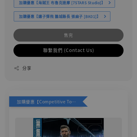
加購優惠【海賊王 布魯克達摩 [7STARS Studio]】
加購優惠【讓子彈飛 鵝城縣長 張麻子 [BK01]】
售完
聯繫我們 (Contact Us)
分享
加購優惠【Competitive Toys 梅西 [CM001]】