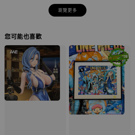
瀏覽更多
您可能也喜歡
【店內現貨】七龍珠 系列蒐藏雕像 悟空 鳥山
明紀念款 [奇蹟工作室]
-
+
NT$ 4,280
NT$ 5,580