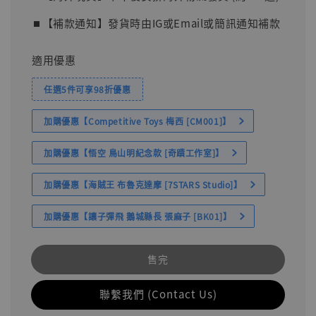
⏹︎【補款通知】發貨時由IG或Email或簡訊通知補款
適用優惠
任選5件可享98折優惠
加購優惠【Competitive Toys 梅西 [CM001]】
加購優惠【悟空 鳥山明紀念款 [奇蹟工作室]】
加購優惠【海賊王 布魯克達摩 [7STARS Studio]】
加購優惠【讓子彈飛 鵝城縣長 張麻子 [BK01]】
售完
聯繫我們 (Contact Us)