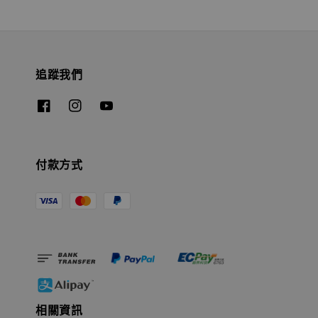
追蹤我們
付款方式
【現貨】BJSTUDIO 1/6系列可動蒐藏人偶 讓
子彈飛 鵝城縣長 張麻子 [BK01]
-
+
NT$ 4,980
NT$ 5,300
相關資訊