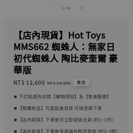
1
/
16
【店內現貨】Hot Toys
MMS662 蜘蛛人：無家日
初代蜘蛛人 陶比麥奎爾 豪
華版
Sale
NT$ 12,600
Regular
售完
NT$ 14,000
price
price
⏹︎ 下訂前請先詳閱【購物須知】及【售後服務】
⏹︎【預購商品】可能延後發貨 可接受再下單
⏹︎【店內現貨】下單後可立即安排出貨 (約1~3天)
⏹︎【海外現貨】下單後安排海外物流發貨 (約2~3週)