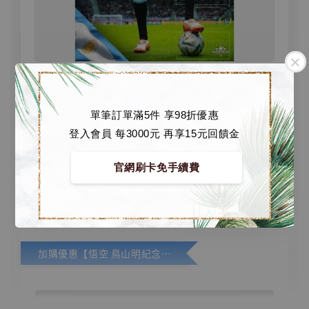
【店內現貨】Competitive Toys 1/6 可動系列
2022世足 阿根廷隊 梅西 Lionel Messi
[CM001]
單筆訂單滿5件 享98折優惠
NT$ 4,000
登入會員 每3000元 再享15元回饋金
NT$ 5,200
官網刷卡免手續費
加入購物車
加購優惠【悟空 鳥山明紀念款 [奇蹟工作室]】