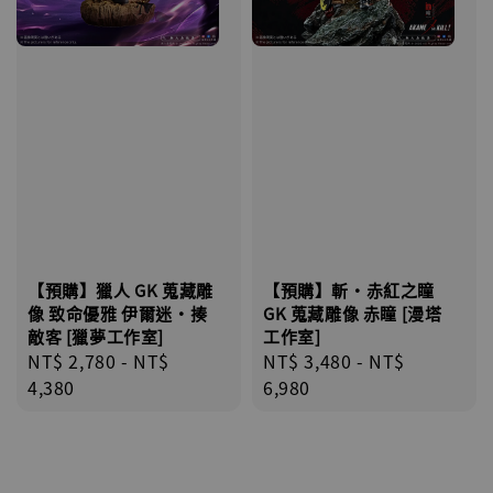
【店內現貨】海賊王 系列蒐藏雕像 布魯克達
摩 [7STARS Studio]
-
+
NT$ 1,500
NT$ 1,870
加入購物車
【預購】獵人 GK 蒐藏雕
【預購】斬·赤紅之瞳
像 致命優雅 伊爾迷·揍
GK 蒐藏雕像 赤瞳 [漫塔
敵客 [獵夢工作室]
工作室]
Regular
NT$ 2,780
-
NT$
Regular
NT$ 3,480
-
NT$
price
4,380
price
6,980
加購優惠【讓子彈飛 鵝城縣長 張麻子 [BK01]】