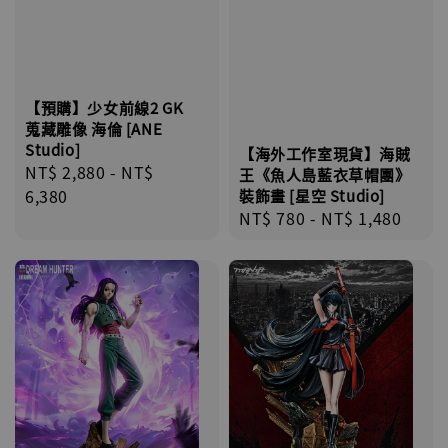
加入購物車
【預購】少女前線2 GK
蒐藏雕像 海倫 [ANE
加購優惠【海賊王 布魯克達摩 [7STARS Studio]】
Studio]
【海外工作室現貨】海賊
Regular
NT$ 2,880
-
NT$
王《魚人島藍衣草帽團》
price
6,380
裝飾畫 [星空 Studio]
Regular
NT$ 780
-
NT$ 1,480
price