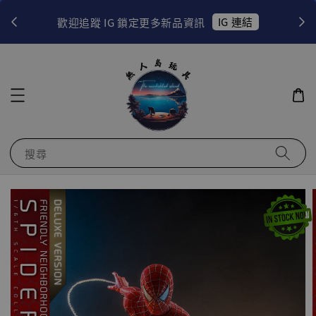
！
IG 連結
歡迎追蹤 IG 鎖定更多新品資訊
搜尋