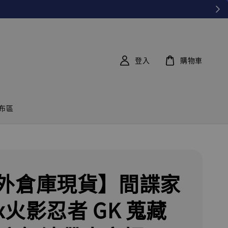
登入
購物車
布區
外倉庫現貨】間諜家
x火影忍者 GK 蒐藏