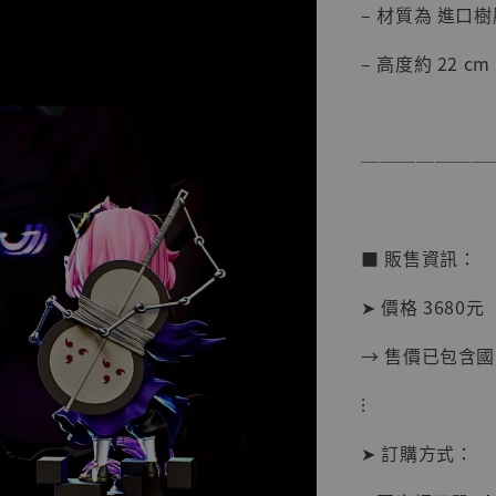
– 材質為 進口樹脂
– 高度約 22 cm
【店內
───────
系列蒐
克達摩 
Studio
■ 販售資訊：
NT$ 1,500
NT$ 1,870
➤ 價格 3680元
→ 售價已包含
加
⁝
➤ 訂購方式：