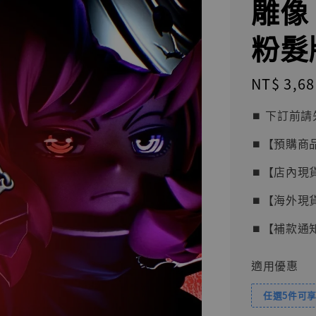
雕像
粉髮
Regular
NT$ 3,68
price
⏹︎ 下訂
⏹︎【預購商
⏹︎【店內現
⏹︎【海外現
⏹︎【補款通
適用優惠
任選5件可享