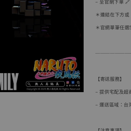
– 至官網下單 🔗
＊連結在下方或 
＊官網單筆任選5
───────
【現貨
BJST
【寄送服務】
可動蒐
彈飛 
– 提供宅配及超
子 [BK
– 運送區域：
NT$ 4,980
NT$ 5,300
【注意事項】
加