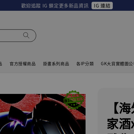
IG 連結
歡迎追蹤 IG 鎖定更多新品資訊
品
官方授權商品
掛畫系列商品
各IP分類
GK大貨實體圖公
【海
家酒