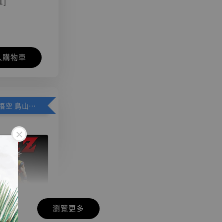
1]
入購物車
加購優惠【悟空 鳥山明紀念款 [奇蹟工作室]】
瀏覽更多