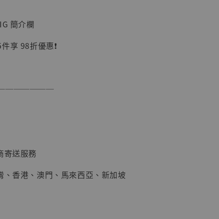
IG 簡介欄
件享 98折優惠❗
───────
】
UDIO 1/6系列
藏人偶 讓子
鵝城縣長 張麻
商寄送服務
01]
-
+
台灣、香港、澳門、馬來西亞、新加坡
入購物車