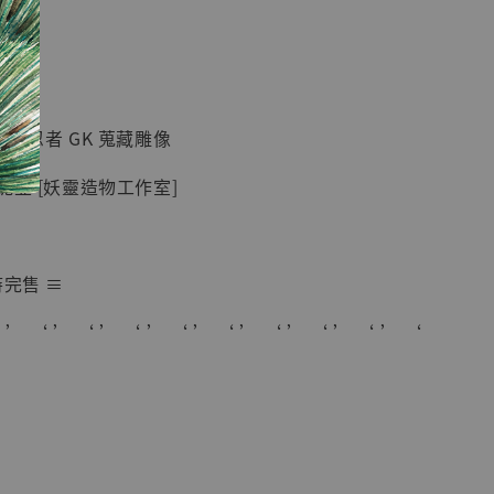
現貨】七龍珠
】
藏雕像 悟空
紀念款 [奇蹟
]
火影忍者 GK 蒐藏雕像
-
+
妮亞 [妖靈造物工作室]
入購物車
時完售 ≡
 ’ ‘ ’ ‘ ’ ‘ ’ ‘ ’ ‘ ’ ‘ ’ ‘ ’ ‘ ’ ‘
加購優惠【海賊王 布魯克達摩 [7STARS Studio]】