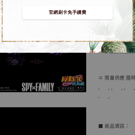
【店內
🏝【無人島玩具
官網刷卡免手續費
系列蒐
鳥山明
工作室
■ 間諜家家酒x
NT$ 4,280
NT$ 5,580
➤ 宇智波帶土安
加
≡ 限量供應 隨
’ ‘ ’ ‘ ’ ‘
’ ‘
■ 商品資訊：