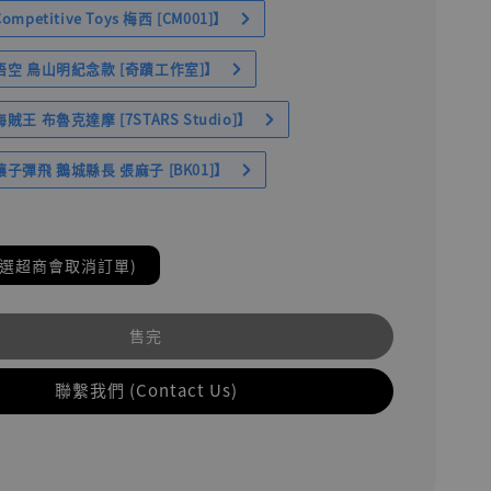
petitive Toys 梅西 [CM001]】
空 鳥山明紀念款 [奇蹟工作室]】
王 布魯克達摩 [7STARS Studio]】
子彈飛 鵝城縣長 張麻子 [BK01]】
(選超商會取消訂單)
售完
聯繫我們 (Contact Us)