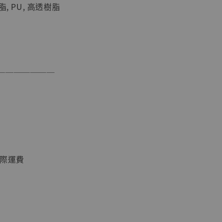
, PU, 高透樹脂
現貨】海賊王
───────
藏雕像 布魯
[7STARS
]
-
+
國際運費
入購物車
加購優惠【讓子彈飛 鵝城縣長 張麻子 [BK01]】