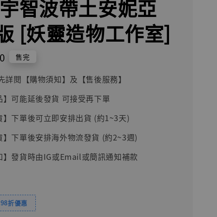
 宇智波帶土安妮亞
版 [妖靈造物工作室]
0
售完
前請先詳閱【購物須知】及【售後服務】
品】可能延後發貨 可接受再下單
貨】下單後可立即安排出貨 (約1~3天)
貨】下單後安排海外物流發貨 (約2~3週)
知】發貨時由IG或Email或簡訊通知補款
98折優惠