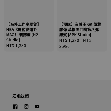
【海外工作室現貨】
【預購】海賊王 GK 蒐藏
NBA《魔術麥迪T-
雕像 草帽團共鳴第八彈
MAC》 裝飾畫 [H2
羅賓 [SPK Studio]
Studio]
Regular
NT$ 1,380
-
NT$
Regular
NT$ 1,380
price
2,980
price
追蹤我們