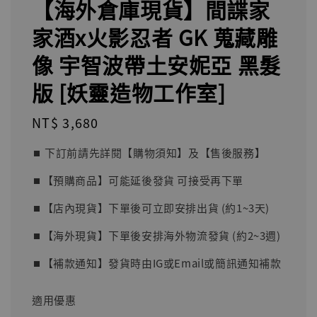
【海外倉庫現貨】間諜家
家酒x火影忍者 GK 蒐藏雕
像 宇智波帶土安妮亞 黑髮
版 [妖靈造物工作室]
Regular
NT$ 3,680
price
⏹︎ 下訂前請先詳閱【購物須知】及【售後服務】
⏹︎【預購商品】可能延後發貨 可接受再下單
⏹︎【店內現貨】下單後可立即安排出貨 (約1~3天)
⏹︎【海外現貨】下單後安排海外物流發貨 (約2~3週)
⏹︎【補款通知】發貨時由IG或Email或簡訊通知補款
適用優惠