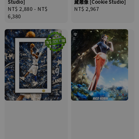
藏雕像 [Cookie Studio]
Studio]
Regular
NT$ 2,967
Regular
NT$ 2,880
-
NT$
price
price
6,380