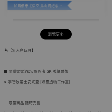
加購優惠【悟空 鳥山明紀念款 [奇蹟工作室]】
瀏覽更多
🏝【無人島玩具】
■ 間諜家家酒x火影忍者 GK 蒐藏雕像
➤ 宇智波帶土安妮亞 [妖靈造物工作室]
≡ 限量商品 隨時完售 ≡