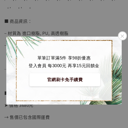
【店內現貨】七龍珠 系列蒐藏雕像 悟空 鳥山
’ ‘ ’ ‘ ’ ‘ ’ ‘ ’ ‘ ’ ‘ ’ ‘ ’ ‘ ’ ‘ ’ ‘ ’
明紀念款 [奇蹟工作室]
‘ ’ ‘ ’ ‘
-
+
NT$ 4,280
■ 商品資訊：
NT$ 5,580
– 材質為 進口樹脂, PU, 高透樹脂
加入購物車
– 高度約 22 cm
單筆訂單滿5件 享98折優惠
登入會員 每3000元 再享15元回饋金
加購優惠【海賊王 布魯克達摩 [7STARS Studio]】
──────────────
官網刷卡免手續費
■ 販售資訊：
➤ 價格 3680元
→ 售價已包含國際運費