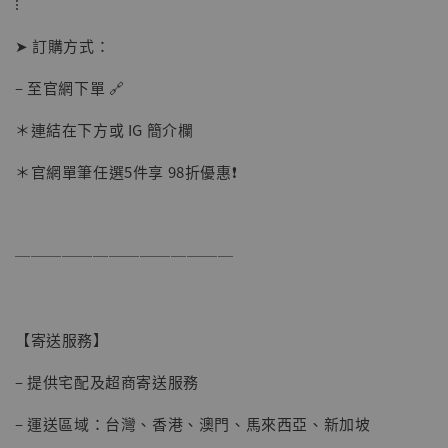
⁝
➤ 訂購方式：
– 至官網下單 🔗
＊連結在下方或 IG 簡介欄
＊官網單筆任選5件享 98折優惠❗
【店內現貨】海賊王 系列蒐藏雕像 布魯克達
摩 [7STARS Studio]
──────────────
-
+
NT$ 1,500
NT$ 1,870
【寄送服務】
加入購物車
– 提供宅配及超商寄送服務
– 運送區域：台灣、香港、澳門、馬來西亞、新加坡