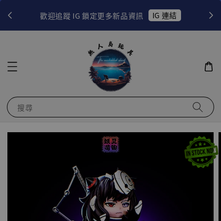
！
IG 連結
歡迎追蹤 IG 鎖定更多新品資訊
搜尋