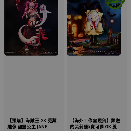
【海外工作室現貨】葬送
【預購】海賊王 GK 蒐藏
的芙莉蓮x寶可夢 GK 蒐
雕像 幽靈公主 [ANE