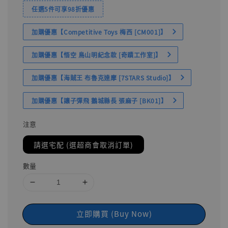
任選5件可享98折優惠
加購優惠【Competitive Toys 梅西 [CM001]】
加購優惠【悟空 鳥山明紀念款 [奇蹟工作室]】
加購優惠【海賊王 布魯克達摩 [7STARS Studio]】
加購優惠【讓子彈飛 鵝城縣長 張麻子 [BK01]】
注意
請選宅配 (選超商會取消訂單)
數量
立即購買 (Buy Now)