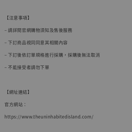
加購優惠【讓子彈飛 鵝城縣長 張麻子 [BK01]】
【注意事項】
– 請詳閱官網購物須知及售後服務
– 下訂商品視同同意其相關內容
– 下訂後依訂單規格進行採購，採購後無法取消
– 不能接受者請勿下單
【網址連結】
官方網站：
https://www.theuninhabitedisland.com/
【現貨】BJSTUDIO 1/6系列可動蒐藏人偶 讓