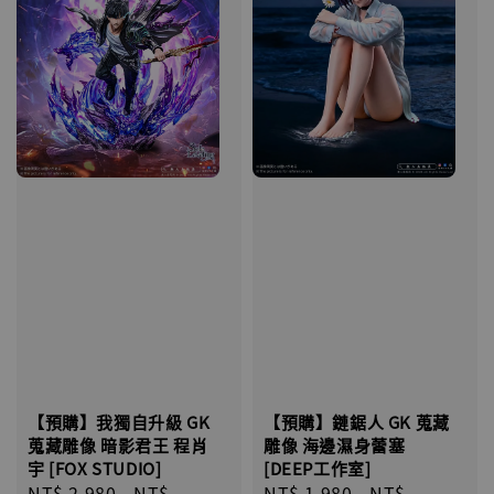
【預購】我獨自升級 GK
【預購】鏈鋸人 GK 蒐藏
蒐藏雕像 暗影君王 程肖
雕像 海邊濕身蕾塞
宇 [FOX STUDIO]
[DEEP工作室]
Regular
NT$ 2,980
-
NT$
Regular
NT$ 1,980
-
NT$