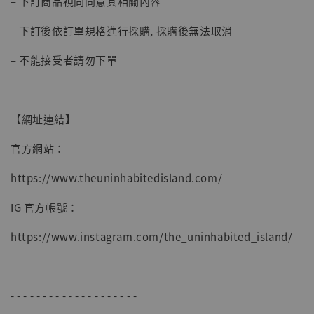
– 下訂商品視同同意其相關內容
【現貨】BJSTUDIO 1/6系列可動蒐藏人偶 讓
– 下訂後依訂單規格進行採購, 採購後無法取消
子彈飛 鵝城縣長 張麻子 [BK01]
-
+
NT$ 4,980
– 不能接受者請勿下單
NT$ 5,300
加入購物車
【網址連結】
官方網站：
https://www.theuninhabitedisland.com/
IG 官方帳號：
https://www.instagram.com/the_uninhabited_island/
- - - - - - - - - - - - - - - - - - - -