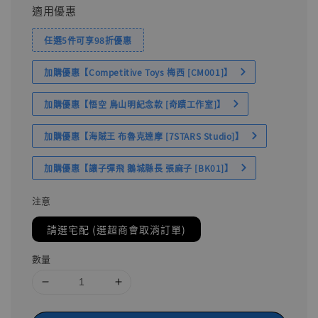
適用優惠
任選5件可享98折優惠
加購優惠【Competitive Toys 梅西 [CM001]】
加購優惠【悟空 鳥山明紀念款 [奇蹟工作室]】
加購優惠【海賊王 布魯克達摩 [7STARS Studio]】
加購優惠【讓子彈飛 鵝城縣長 張麻子 [BK01]】
注意
請選宅配 (選超商會取消訂單)
數量