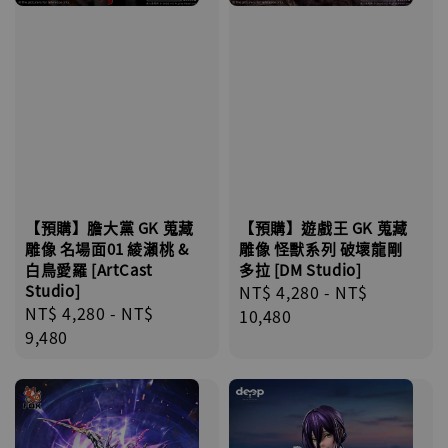
【預購】膽大黨 GK 蒐藏
【預購】遊戲王 GK 蒐藏
雕像 名場面01 綾瀨桃 &
雕像 怪獸系列 破壞龍剛
白鳥愛羅 [ArtCast
多拉 [DM Studio]
Studio]
Regular
NT$ 4,280
-
NT$
Regular
NT$ 4,280
-
NT$
price
10,480
price
9,480