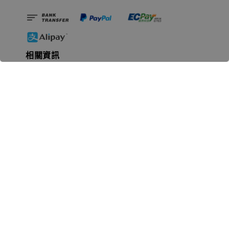
相關資訊
無人島玩具公司資訊
里程碑
聯絡我們
認識GK
GK 預購流程說明
常見問題Q&A
EZWay易利委APP教學
For overseas clients
Copyright © 2026 無人島玩具 All rights reserved | 統一編號 91582461