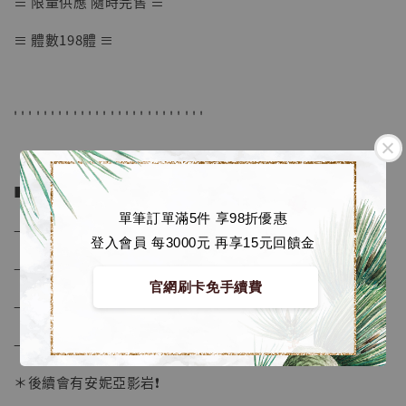
≡ 限量供應 隨時完售 ≡
【店內現貨】七龍珠 系列蒐藏雕像 悟空 鳥山
≡ 體數198體 ≡
明紀念款 [奇蹟工作室]
-
+
NT$ 4,280
NT$ 5,580
' ' ' ' ' ' ' ' ' ' ' ' ' ' ' ' ' ' ' ' ' ' ' ' ' '
加入購物車
■ 商品資訊：
單筆訂單滿5件 享98折優惠
– 比例 1/6
登入會員 每3000元 再享15元回饋金
加購優惠【海賊王 布魯克達摩 [7STARS Studio]】
– 安妮亞高度約 21 cm
官網刷卡免手續費
– 材質為 進口樹脂, 進口PU
– 附產品典藏卡
＊後續會有安妮亞影岩❗️