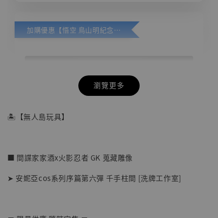
加購優惠【悟空 鳥山明紀念款 [奇蹟工作室]】
瀏覽更多
🏝【無人島玩具】
■ 間諜家家酒x火影忍者 GK 蒐藏雕像
➤ 安妮亞cos系列序篇第六彈 千手柱間 [洗牌工作室]