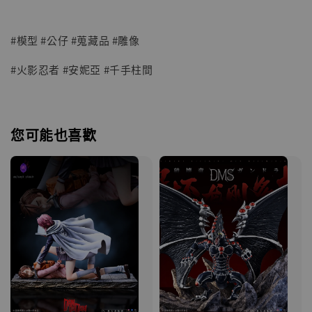
#模型 #公仔 #蒐藏品 #雕像
#火影忍者 #安妮亞 #千手柱間
您可能也喜歡