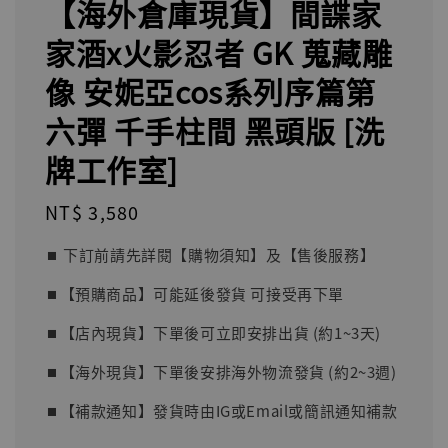
【海外倉庫現貨】間諜家
家酒x火影忍者 GK 蒐藏雕
像 安妮亞cos系列序篇第
六彈 千手柱間 黑頭版 [洗
牌工作室]
Regular
NT$ 3,580
price
⏹︎ 下訂前請先詳閱【購物須知】及【售後服務】
⏹︎【預購商品】可能延後發貨 可接受再下單
⏹︎【店內現貨】下單後可立即安排出貨 (約1~3天)
⏹︎【海外現貨】下單後安排海外物流發貨 (約2~3週)
⏹︎【補款通知】發貨時由IG或Email或簡訊通知補款