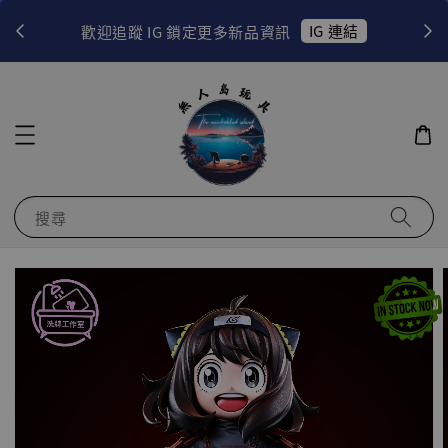
！
IG 連結
歡迎追蹤 IG 鎖定更多新品資訊
搜尋