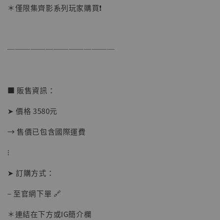
＊僅限集齊影系列玩家購買❗️
──────────────
■ 販售資訊：
➤ 價格 3580元
【店內現貨】海賊王 系列蒐藏雕像 布魯克達
→ 售價已包含國際運費
摩 [7STARS Studio]
-
+
⁝
NT$ 1,500
NT$ 1,870
➤ 訂購方式：
– 至官網下單 🔗
加入購物車
＊連結在下方或IG簡介欄