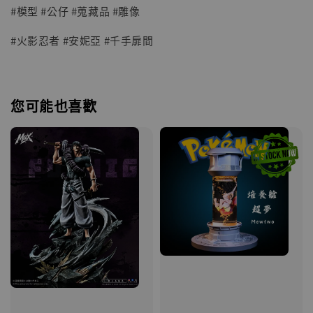
#模型 #公仔 #蒐藏品 #雕像
#火影忍者 #安妮亞 #千手扉間
您可能也喜歡