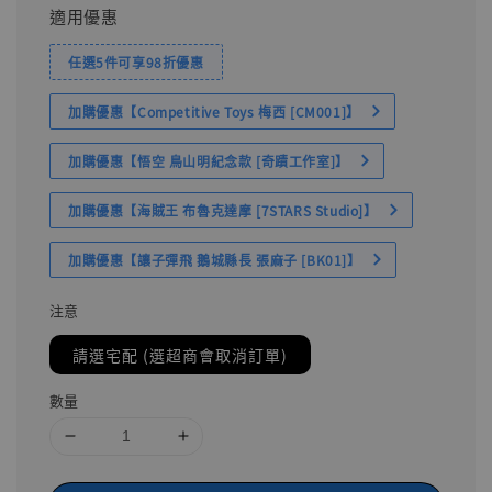
適用優惠
任選5件可享98折優惠
加購優惠【Competitive Toys 梅西 [CM001]】
加購優惠【悟空 鳥山明紀念款 [奇蹟工作室]】
加購優惠【海賊王 布魯克達摩 [7STARS Studio]】
加購優惠【讓子彈飛 鵝城縣長 張麻子 [BK01]】
注意
請選宅配 (選超商會取消訂單)
數量