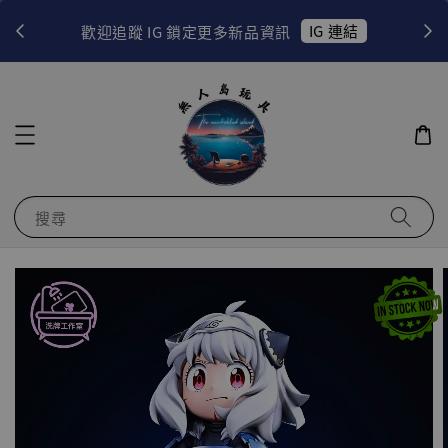
！
IG 連結
歡迎追蹤 IG 鎖定更多新品資訊
搜尋