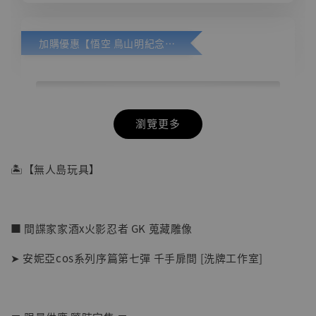
加購優惠【悟空 鳥山明紀念款 [奇蹟工作室]】
瀏覽更多
🏝【無人島玩具】
■ 間諜家家酒x火影忍者 GK 蒐藏雕像
➤ 安妮亞cos系列序篇第七彈 千手扉間 [洗牌工作室]