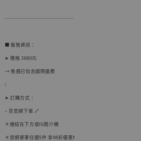
──────────────
■ 販售資訊：
➤ 價格 3680元
→ 售價已包含國際運費
【店內現貨】海賊王 系列蒐藏雕像 布魯克達
⁝
摩 [7STARS Studio]
-
+
➤ 訂購方式：
NT$ 1,500
NT$ 1,870
– 至官網下單 🔗
＊連結在下方或IG簡介欄
加入購物車
＊官網單筆任選5件 享98折優惠❗️