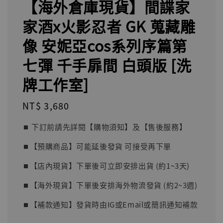
【海外倉庫現貨】間諜家
家酒x火影忍者 GK 蒐藏雕
像 安妮亞cos系列序篇第
七彈 千手扉間 白頭版 [洗
牌工作室]
Regular
NT$ 3,680
price
⏹︎ 下訂前請先詳閱【購物須知】及【售後服務】
⏹︎【預購商品】可能延後發貨 可接受再下單
⏹︎【店內現貨】下單後可立即安排出貨 (約1~3天)
⏹︎【海外現貨】下單後安排海外物流發貨 (約2~3週)
⏹︎【補款通知】發貨時由IG或Email或簡訊通知補款