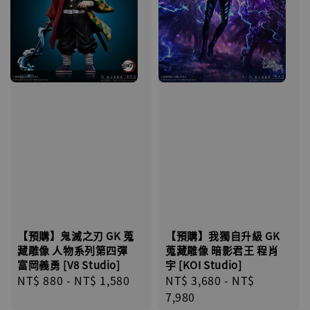
【預購】鬼滅之刃 GK 蒐
【預購】我獨自升級 GK
藏雕像 人物系列第四彈
蒐藏雕像 暗影君王 程肖
富岡義勇 [V8 Studio]
宇 [KOI Studio]
Regular
NT$ 880
-
NT$ 1,580
Regular
NT$ 3,680
-
NT$
price
price
7,980