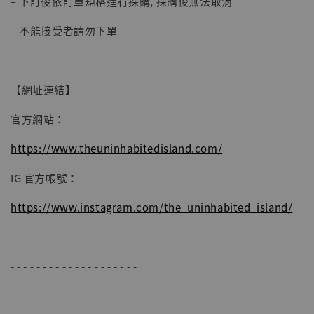
– 下訂後依訂單規格進行採購, 採購後無法取消
【現貨】BJSTUDIO 1/6系列可動蒐藏人偶 讓
– 不能接受者請勿下單
子彈飛 鵝城縣長 張麻子 [BK01]
-
+
NT$ 4,980
NT$ 5,300
【網址連結】
加入購物車
官方網站：
https://www.theuninhabitedisland.com/
IG 官方帳號：
https://www.instagram.com/the_uninhabited_island/
- - - - - - - - - - - - - - - - - - - -