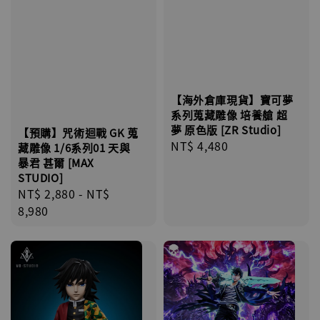
【海外倉庫現貨】寶可夢
系列蒐藏雕像 培養艙 超
夢 原色版 [ZR Studio]
【預購】咒術迴戰 GK 蒐
Regular
NT$ 4,480
藏雕像 1/6系列01 天與
price
暴君 甚爾 [MAX
STUDIO]
Regular
NT$ 2,880
-
NT$
price
8,980