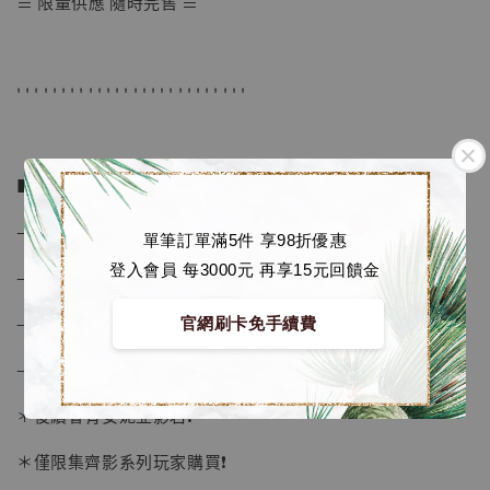
≡ 限量供應 隨時完售 ≡
【店內現貨】七龍珠 系列蒐藏雕像 悟空 鳥山
明紀念款 [奇蹟工作室]
' ' ' ' ' ' ' ' ' ' ' ' ' ' ' ' ' ' ' ' ' ' ' ' ' '
-
+
NT$ 4,280
NT$ 5,580
■ 商品資訊：
加入購物車
– 比例 1/6
單筆訂單滿5件 享98折優惠
登入會員 每3000元 再享15元回饋金
– 安妮亞高度約 21 cm
加購優惠【海賊王 布魯克達摩 [7STARS Studio]】
– 材質為 進口樹脂, 進口透明PU
官網刷卡免手續費
– 附產品典藏卡
＊後續會有安妮亞影岩❗️
＊僅限集齊影系列玩家購買❗️