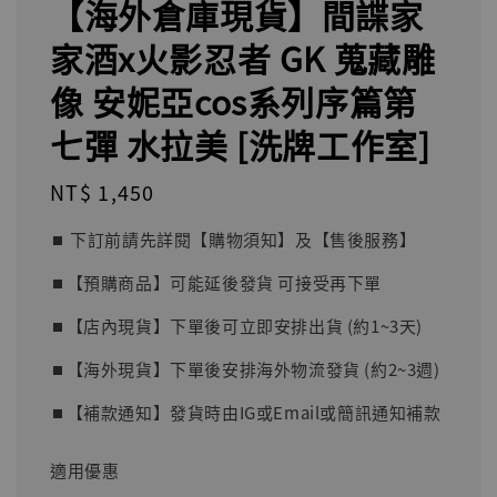
【海外倉庫現貨】間諜家
家酒x火影忍者 GK 蒐藏雕
像 安妮亞cos系列序篇第
七彈 水拉美 [洗牌工作室]
Regular
NT$ 1,450
price
⏹︎ 下訂前請先詳閱【購物須知】及【售後服務】
⏹︎【預購商品】可能延後發貨 可接受再下單
⏹︎【店內現貨】下單後可立即安排出貨 (約1~3天)
⏹︎【海外現貨】下單後安排海外物流發貨 (約2~3週)
⏹︎【補款通知】發貨時由IG或Email或簡訊通知補款
適用優惠