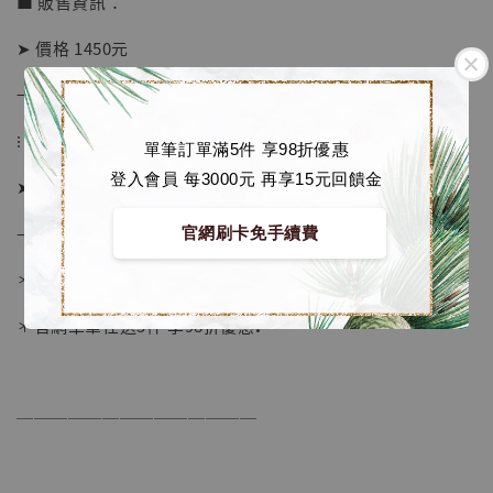
■ 販售資訊：
NT$ 1,870
➤ 價格 1450元
加入購物車
→ 售價已包含國際運費
⁝
單筆訂單滿5件 享98折優惠
登入會員 每3000元 再享15元回饋金
➤ 訂購方式：
加購優惠【讓子彈飛 鵝城縣長 張麻子 [BK01]】
– 至官網下單 🔗
官網刷卡免手續費
＊連結在下方或IG簡介欄
＊官網單筆任選5件 享98折優惠❗️
──────────────