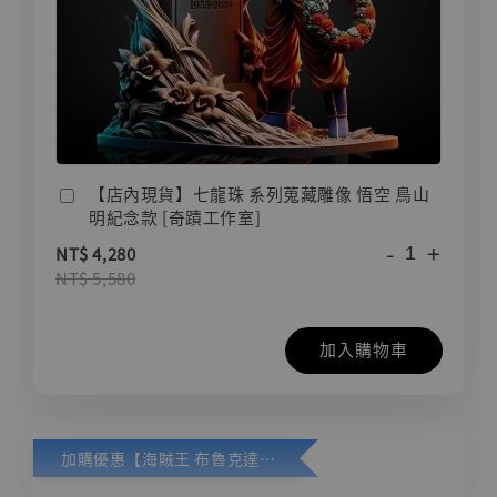
【店內現貨】七龍珠 系列蒐藏雕像 悟空 鳥山
明紀念款 [奇蹟工作室]
-
+
NT$ 4,280
NT$ 5,580
加入購物車
加購優惠【海賊王 布魯克達摩 [7STARS Studio]】