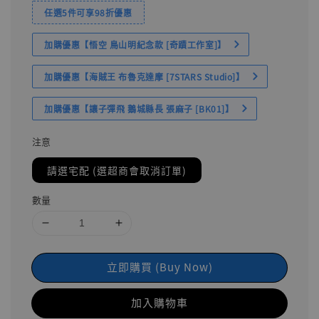
任選5件可享98折優惠
加購優惠【悟空 鳥山明紀念款 [奇蹟工作室]】
加購優惠【海賊王 布魯克達摩 [7STARS Studio]】
加購優惠【讓子彈飛 鵝城縣長 張麻子 [BK01]】
注意
請選宅配 (選超商會取消訂單)
數量
立即購買 (Buy Now)
加入購物車