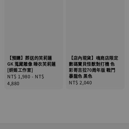
【預購】葬送的芙莉蓮
【店內現貨】魂商店限定
GK 蒐藏雕像 睡衣芙莉蓮
數碼寶貝怪獸對打機 色
[妍姬工作室]
彩哥吉拉70周年版 戰鬥
Regular
NT$ 1,980
-
NT$
暴龍色 黑色
Regular
NT$ 2,040
price
4,880
price