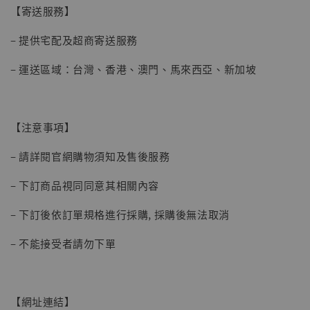
【寄送服務】
– 提供宅配及超商寄送服務
– 運送區域：台灣、香港、澳門、馬來西亞、新加坡
【現貨】BJSTUDIO 1/6系列可動蒐藏人偶 讓
子彈飛 鵝城縣長 張麻子 [BK01]
【注意事項】
-
+
NT$ 4,980
– 請詳閱官網購物須知及售後服務
NT$ 5,300
– 下訂商品視同同意其相關內容
加入購物車
– 下訂後依訂單規格進行採購, 採購後無法取消
– 不能接受者請勿下單
【網址連結】