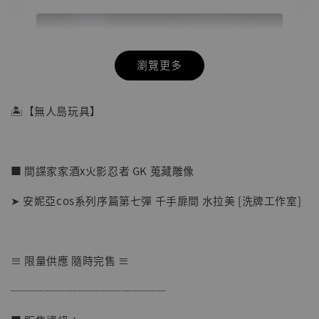
瀏覽更多
🏝【無人島玩具】
■ 間諜家家酒x火影忍者 GK 蒐藏雕像
➤ 安妮亞cos系列序篇第七彈 千手扉間 水拉美 [洗牌工作室]
≡ 限量供應 隨時完售 ≡
【店內現貨】海賊王 系列蒐藏雕像 布魯克達
──────────────
摩 [7STARS Studio]
-
+
NT$ 1,500