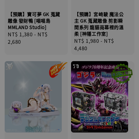
【預購】宮崎駿 魔法公
【預購】寶可夢 GK 蒐藏
主 GK 蒐藏雕像 剪影瞬
雕像 發財鴨 [喵喵島
間系列 龍貓雨幕裡的溫
MMLAND Studio]
柔 [神隱工作室]
Regular
NT$ 1,380
-
NT$
Regular
NT$ 1,980
-
NT$
price
2,680
price
4,480