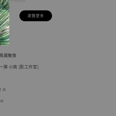
瀏覽更多
現貨】七龍珠
】
藏雕像 悟空
紀念款 [奇蹟
]
 蒐藏雕像
-
+
一彈 小南 [影工作室]
入購物車
體 ≡
 ≡
加購優惠【海賊王 布魯克達摩 [7STARS Studio]】