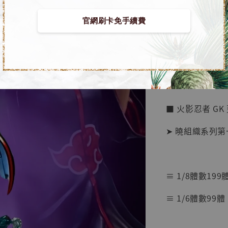
官網刷卡免手續費
【店內
🏝【無人島玩具
系列蒐
鳥山明
工作室
■ 火影忍者 GK
NT$ 4,280
NT$ 5,580
➤ 曉組織系列第
加
≡ 1/8體數199
≡ 1/6體數99體