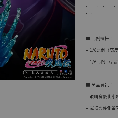
’ ’ ’ ’ ’ ’
’ ’
■ 比例選擇：
– 1/8比例（高
【店內
– 1/6比例 （
系列蒐
克達摩 
Studio
■ 商品資訊：
NT$ 1,500
NT$ 1,870
– 眼睛會優化水
– 武器會優化筆
加