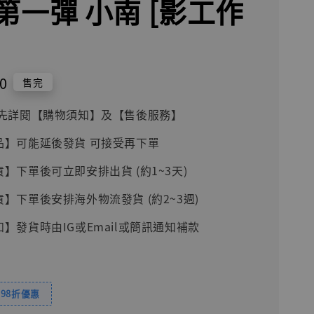
第一彈 小南 [影工作
0
售完
前請先詳閱【購物須知】及【售後服務】
品】可能延後發貨 可接受再下單
貨】下單後可立即安排出貨 (約1~3天)
貨】下單後安排海外物流發貨 (約2~3週)
知】發貨時由IG或Email或簡訊通知補款
98折優惠