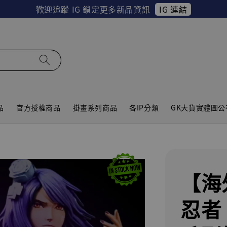
IG 連結
歡迎追蹤 IG 鎖定更多新品資訊
品
官方授權商品
掛畫系列商品
各IP分類
GK大貨實體圖公
【海
忍者