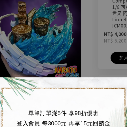
Compe
1/6 
世足 
Lionel
[CM00
NT$ 4,000
NT$ 5,200
加
單筆訂單滿5件 享98折優惠
登入會員 每3000元 再享15元回饋金