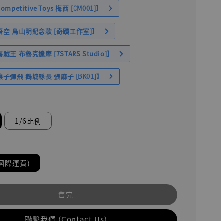
petitive Toys 梅西 [CM001]】
空 鳥山明紀念款 [奇蹟工作室]】
王 布魯克達摩 [7STARS Studio]】
子彈飛 鵝城縣長 張麻子 [BK01]】
1/6比例
國際運費)
售完
聯繫我們 (Contact Us)