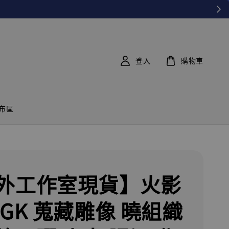
登入
購物車
布區
外工作室現貨】火影
 GK 蒐藏雕像 曉組織