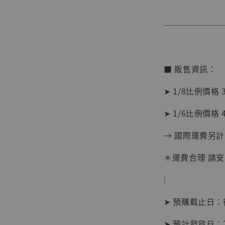
───────
■ 販售資訊：
➤ 1/8比例價格 
➤ 1/6比例價格 
→ 國際運費另計
＊運費合理 請
【現貨
BJST
⁝
可動蒐
彈飛 
➤ 預購截止日
子 [BK
➤ 預計發貨日：
NT$ 4,980