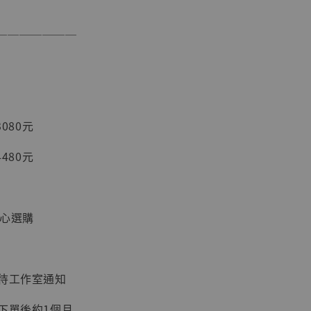
───────
加購優惠【讓子彈飛 鵝城縣長 張麻子 [BK01]】
3080元
4480元
安心選購
】
UDIO 1/6系列
藏人偶 讓子
鵝城縣長 張麻
：待工作室通知
01]
-
+
下單後約1個月