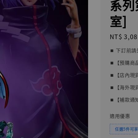
系列
室]
Regular
NT$ 3,08
price
⏹︎ 下訂
⏹︎【預購商
⏹︎【店內現
⏹︎【海外現
⏹︎【補款通
適用優惠
任選5件可享