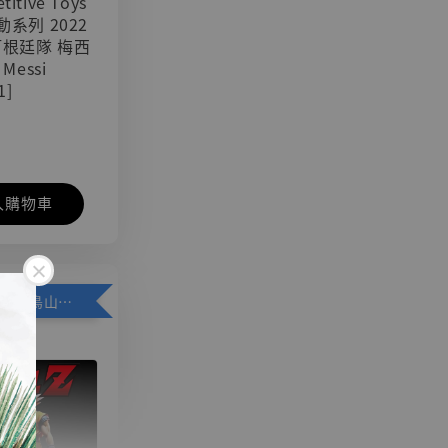
titive Toys
可動系列 2022
阿根廷隊 梅西
 Messi
1]
入購物車
加購優惠【悟空 鳥山明紀念款 [奇蹟工作室]】