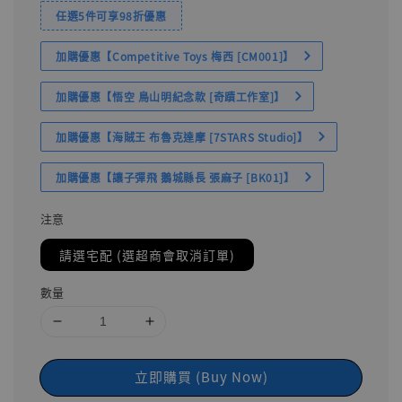
任選5件可享98折優惠
加購優惠【Competitive Toys 梅西 [CM001]】
加購優惠【悟空 鳥山明紀念款 [奇蹟工作室]】
加購優惠【海賊王 布魯克達摩 [7STARS Studio]】
加購優惠【讓子彈飛 鵝城縣長 張麻子 [BK01]】
注意
請選宅配 (選超商會取消訂單)
數量
立即購買 (Buy Now)