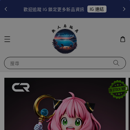
！
IG 連結
歡迎追蹤 IG 鎖定更多新品資訊
搜尋