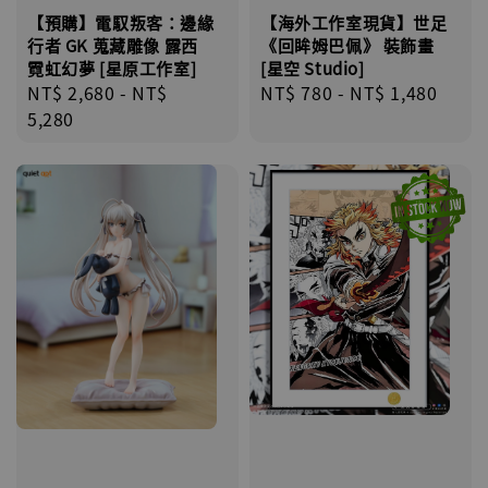
【預購】電馭叛客：邊緣
【海外工作室現貨】世足
行者 GK 蒐藏雕像 露西
《回眸姆巴佩》 裝飾畫
霓虹幻夢 [星原工作室]
[星空 Studio]
Regular
NT$ 2,680
-
NT$
Regular
NT$ 780
-
NT$ 1,480
price
5,280
price