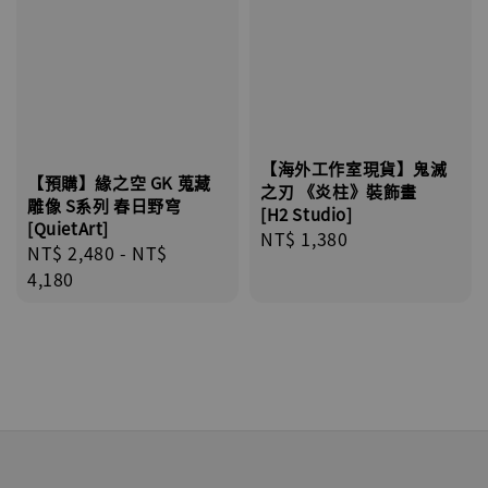
【海外工作室現貨】鬼滅
【預購】緣之空 GK 蒐藏
之刃 《炎柱》裝飾畫
雕像 S系列 春日野穹
[H2 Studio]
[QuietArt]
Regular
NT$ 1,380
Regular
NT$ 2,480
-
NT$
price
price
4,180