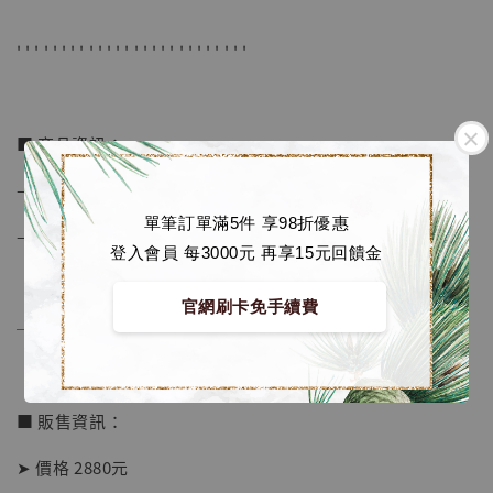
【店內現貨】七龍珠 系列蒐藏雕像 悟空 鳥山
明紀念款 [奇蹟工作室]
' ' ' ' ' ' ' ' ' ' ' ' ' ' ' ' ' ' ' ' ' ' ' ' ' '
-
+
NT$ 4,280
NT$ 5,580
■ 商品資訊：
加入購物車
– 高度約 20 cm
單筆訂單滿5件 享98折優惠
– 材質為 樹脂+PU
登入會員 每3000元 再享15元回饋金
加購優惠【海賊王 布魯克達摩 [7STARS Studio]】
官網刷卡免手續費
──────────────
■ 販售資訊：
➤ 價格 2880元