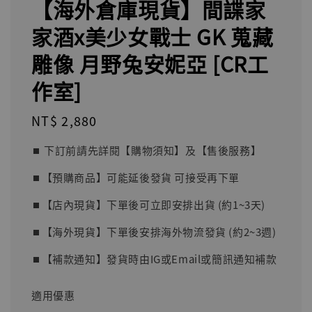
【海外倉庫現貨】間諜家
家酒x美少女戰士 GK 蒐藏
雕像 月野兔安妮亞 [CR工
作室]
Regular
NT$ 2,880
price
⏹︎ 下訂前請先詳閱【購物須知】及【售後服務】
⏹︎【預購商品】可能延後發貨 可接受再下單
⏹︎【店內現貨】下單後可立即安排出貨 (約1~3天)
⏹︎【海外現貨】下單後安排海外物流發貨 (約2~3週)
⏹︎【補款通知】發貨時由IG或Email或簡訊通知補款
適用優惠