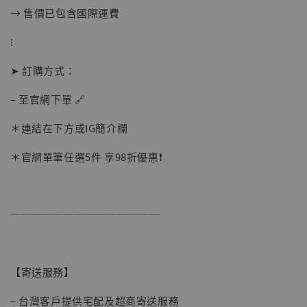
→ 售價已包含國際運費
⁝
➤ 訂購方式：
– 至官網下單 🔗
＊連結在下方或IG簡介欄
【店內現貨】海賊王 系列蒐藏雕像 布魯克達
＊官網單筆任選5件 享98折優惠❗️
摩 [7STARS Studio]
-
+
NT$ 1,500
NT$ 1,870
──────────────
加入購物車
【寄送服務】
– 台灣客戶提供宅配及超商寄送服務