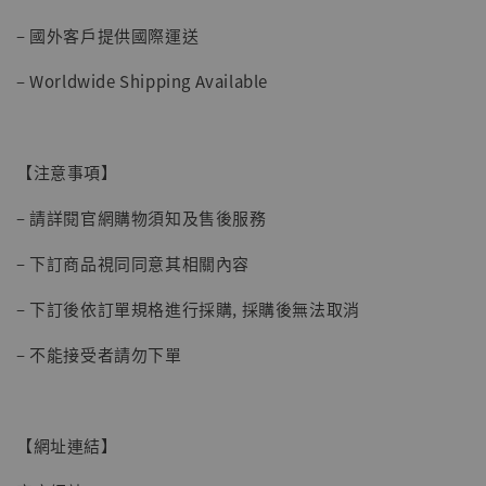
加購優惠【讓子彈飛 鵝城縣長 張麻子 [BK01]】
– 國外客戶提供國際運送
– Worldwide Shipping Available
【注意事項】
– 請詳閱官網購物須知及售後服務
– 下訂商品視同同意其相關內容
– 下訂後依訂單規格進行採購, 採購後無法取消
– 不能接受者請勿下單
【網址連結】
【現貨】BJSTUDIO 1/6系列可動蒐藏人偶 讓