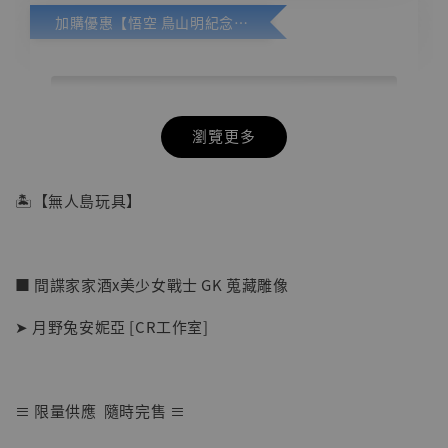
加購優惠【悟空 鳥山明紀念款 [奇蹟工作室]】
瀏覽更多
🏝【無人島玩具】
■ 間諜家家酒x美少女戰士 GK 蒐藏雕像
➤ 月野兔安妮亞 [CR工作室]
≡ 限量供應 隨時完售 ≡