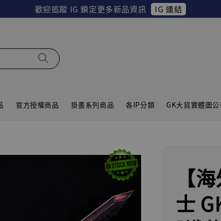
IG 連結
歡迎追蹤 IG 鎖定更多新品資訊
品
官方授權商品
掛畫系列商品
各IP分類
GK大貨實體圖公
【海
士 