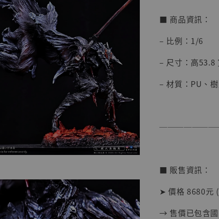
■ 商品資訊：
– 比例：1/6
– 尺寸：高53.8 寬
– 材質：PU、
【店內
系列蒐
克達摩 
───────
Studio
NT$ 1,500
NT$ 1,870
■ 販售資訊：
➤ 價格 8680元 
加
→ 售價已包含