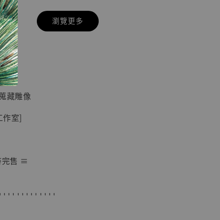
瀏覽更多
現貨】七龍珠
】
藏雕像 悟空
紀念款 [奇蹟
]
 蒐藏雕像
-
+
工作室]
入購物車
時完售 ≡
加購優惠【海賊王 布魯克達摩 [7STARS Studio]】
' ' ' ' ' ' ' ' ' ' ' ' '