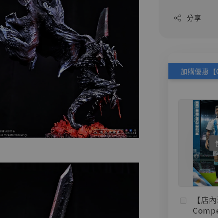
分享
【店內
Compe