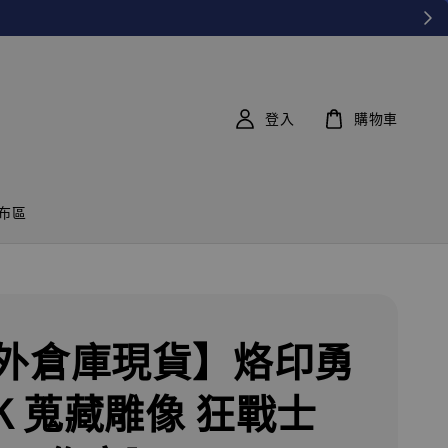
登入
購物車
布區
外倉庫現貨】烙印勇
GK 蒐藏雕像 狂戰士