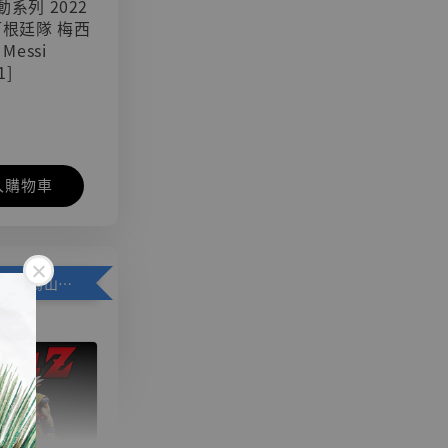
可動系列 2022
阿根廷隊 梅西
 Messi
1]
入購物車
加購優惠【悟空 鳥山明紀念款 [奇蹟工作室]】