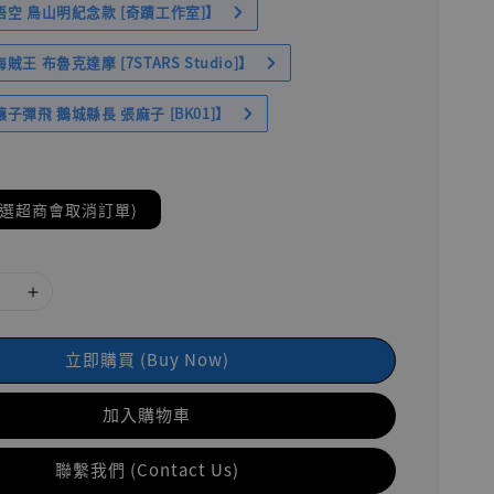
空 鳥山明紀念款 [奇蹟工作室]】
王 布魯克達摩 [7STARS Studio]】
子彈飛 鵝城縣長 張麻子 [BK01]】
(選超商會取消訂單)
立即購買 (Buy Now)
加入購物車
聯繫我們 (Contact Us)