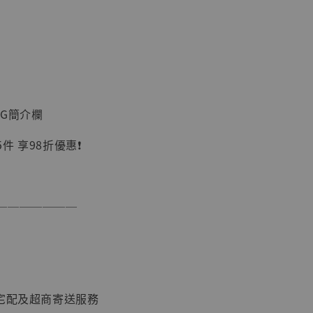
加購優惠【讓子彈飛 鵝城縣長 張麻子 [BK01]】
IG簡介欄
 享98折優惠❗️
───────
】
UDIO 1/6系列
藏人偶 讓子
鵝城縣長 張麻
01]
-
+
供宅配及超商寄送服務