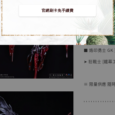
官網刷卡免手續費
【店內
🏝【無人島玩具
系列蒐
鳥山明
工作室
■ 烙印勇士 GK
NT$ 4,280
NT$ 5,580
➤ 狂戰士 [鐵幕
加
≡ 限量供應 隨
' ' ' ' ' ' ' ' ' ' ' ' ' 