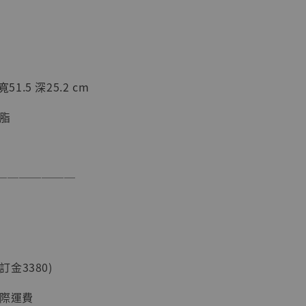
51.5 深25.2 cm
樹脂
現貨】海賊王
藏雕像 布魯
[7STARS
───────
]
-
+
(訂金3380)
入購物車
國際運費