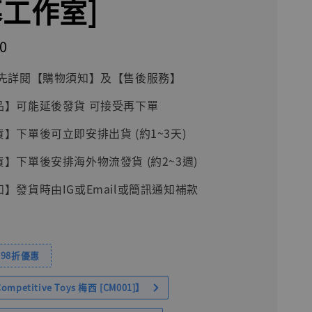
幕工作室]
0
前請先詳閱【購物須知】及【售後服務】
品】可能延後發貨 可接受再下單
貨】下單後可立即安排出貨 (約1~3天)
貨】下單後安排海外物流發貨 (約2~3週)
知】發貨時由IG或Email或簡訊通知補款
98折優惠
petitive Toys 梅西 [CM001]】