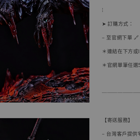
⁝
➤ 訂購方式：
– 至官網下單 🔗
＊連結在下方或
＊官網單筆任選5件
───────
【現貨
BJST
可動蒐
彈飛 
【寄送服務】
子 [BK
– 台灣客戶提
NT$ 4,980