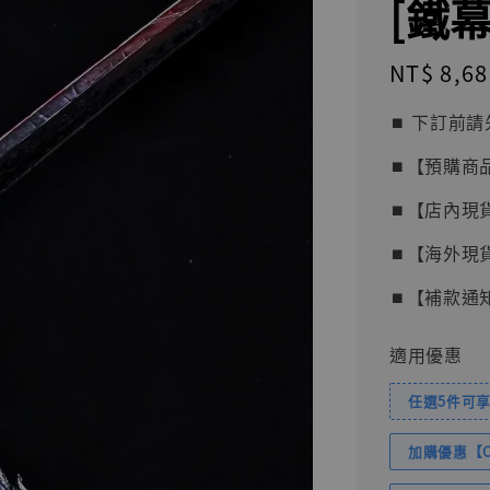
[鐵
Regular
NT$ 8,68
price
⏹︎ 下訂
⏹︎【預購商
⏹︎【店內現
⏹︎【海外現
⏹︎【補款通
適用優惠
任選5件可享
加購優惠【Com