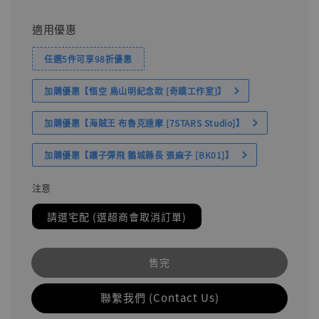
適用優惠
任選5件可享98折優惠
加購優惠【悟空 鳥山明紀念款 [奇蹟工作室]】
加購優惠【海賊王 布魯克達摩 [7STARS Studio]】
加購優惠【讓子彈飛 鵝城縣長 張麻子 [BK01]】
注意
請選宅配 (選超商會取消訂單)
售完
聯繫我們 (Contact Us)