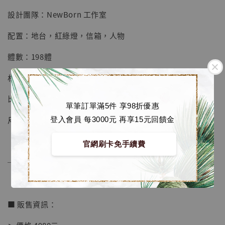
加入購物車
設計團隊：NewBorn 工作室
配置：地台，紅綠燈，信箱，人物
體數：198體
加購優惠【讓子彈飛 鵝城縣長 張麻子 [BK01]】
材質：進口樹脂+進口PU
比例：1/6
單筆訂單滿5件 享98折優惠
尺寸：寬度19.6 高度28.6 深度17 cm
登入會員 每3000元 再享15元回饋金
官網刷卡免手續費
──────────────
■ 販售資訊：