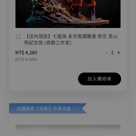
【店內現貨】七龍珠 系列蒐藏雕像 悟空 鳥山
明紀念款 [奇蹟工作室]
-
+
NT$ 4,280
NT$ 5,580
加入購物車
加購優惠【海賊王 布魯克達摩 [7STARS Studio]】