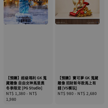
【預購】超級瑪利 GK 蒐
【預購】寶可夢 GK 蒐藏
藏雕像 自由女神馬里奧
雕像 招財新年款馬上有
冬季限定 [PG Studio]
錢 [VS模玩]
Regular
NT$ 1,380
-
NT$
Regular
NT$ 980
-
NT$ 2,680
price
1,980
price