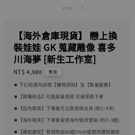
1
/
11
【海外倉庫現貨】 戀上換
裝娃娃 GK 蒐藏雕像 喜多
川海夢 [新生工作室]
Regular
NT$ 4,980
售完
price
⏹︎ 下訂前請先詳閱【購物須知】及【售後服務】
⏹︎【預購商品】可能延後發貨 可接受再下單
⏹︎【店內現貨】下單後可立即安排出貨 (約1~3天)
⏹︎【海外現貨】下單後安排海外物流發貨 (約2~3週)
⏹︎【補款通知】發貨時由IG或Email或簡訊通知補款