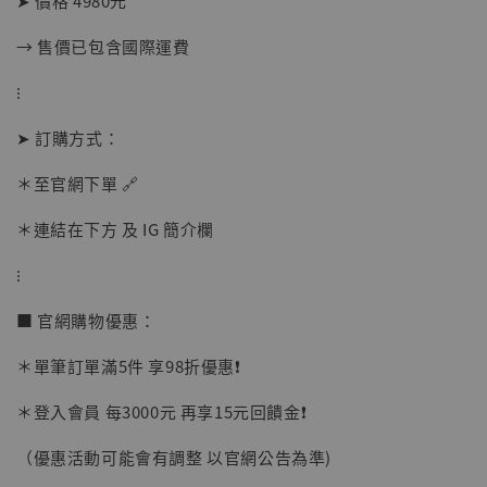
➤ 價格 4980元
→ 售價已包含國際運費
⁝
【現貨】BJSTUDIO 1/6系列可動蒐藏人偶 讓
子彈飛 鵝城縣長 張麻子 [BK01]
➤ 訂購方式：
-
+
NT$ 4,980
＊至官網下單 🔗
NT$ 5,300
＊連結在下方 及 IG 簡介欄
加入購物車
⁝
■ 官網購物優惠：
＊單筆訂單滿5件 享98折優惠❗️
＊登入會員 每3000元 再享15元回饋金❗️
（優惠活動可能會有調整 以官網公告為準)