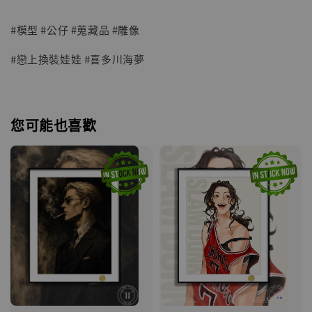
#模型 #公仔 #蒐藏品 #雕像
#戀上換裝娃娃 #喜多川海夢
您可能也喜歡