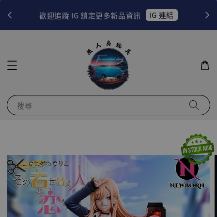
！
IG 連結
歡迎追蹤 IG 鎖定更多新品資訊
搜尋