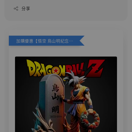
分享
加購優惠【悟空 鳥山明紀念款 [奇蹟工作室]】