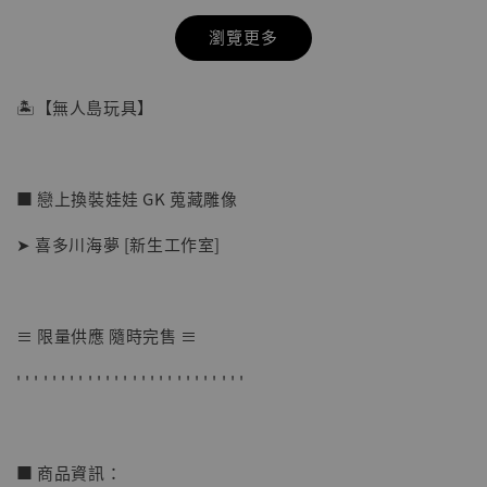
瀏覽更多
🏝【無人島玩具】
■ 戀上換裝娃娃 GK 蒐藏雕像
➤ 喜多川海夢 [新生工作室]
≡ 限量供應 隨時完售 ≡
【店內現貨】海賊王 系列蒐藏雕像 布魯克達
' ' ' ' ' ' ' ' ' ' ' ' ' ' ' ' ' ' ' ' ' ' ' ' ' '
摩 [7STARS Studio]
-
+
NT$ 1,500
NT$ 1,870
■ 商品資訊：