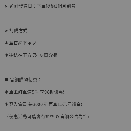
➤ 預計發貨日：下單後約1個月到貨
⁝
加購優惠【讓子彈飛 鵝城縣長 張麻子 [BK01]】
➤ 訂購方式：
＊至官網下單 🔗
＊連結在下方 及 IG 簡介欄
⁝
■ 官網購物優惠：
＊單筆訂單滿5件 享98折優惠❗️
＊登入會員 每3000元 再享15元回饋金❗️
（優惠活動可能會有調整 以官網公告為準)
──────────────