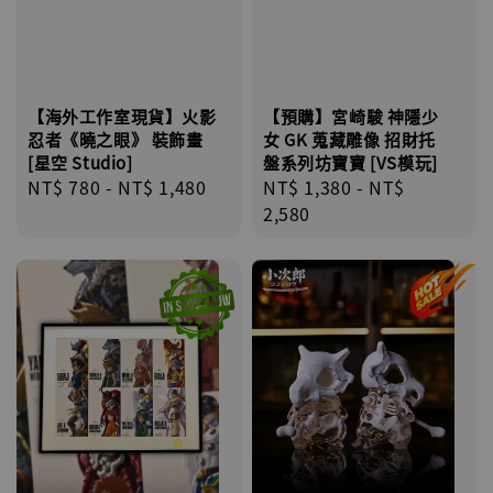
【預購】宮崎駿 神隱少
【海外工作室現貨】火影
女 GK 蒐藏雕像 招財托
忍者《曉之眼》 裝飾畫
盤系列坊寶寶 [VS模玩]
[星空 Studio]
Regular
NT$ 1,380
-
NT$
Regular
NT$ 780
-
NT$ 1,480
price
2,580
price