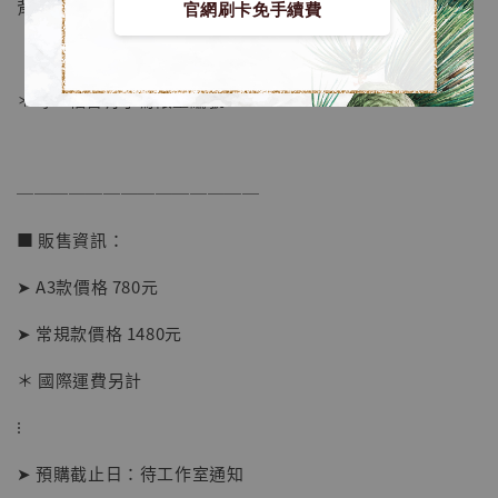
背面爲黑色防潮背板
官網刷卡免手續費
＊每一幅皆有手寫限量編號
──────────────
■ 販售資訊：
➤ A3款價格 780元
➤ 常規款價格 1480元
【店內現貨】海賊王 系列蒐藏雕像 布魯克達
摩 [7STARS Studio]
＊ 國際運費另計
-
+
NT$ 1,500
NT$ 1,870
⁝
➤ 預購截止日：待工作室通知
加入購物車