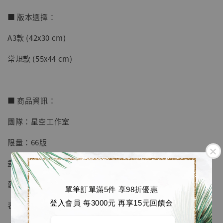
■ 版本選擇：
A3款 (42x30 cm)
【店內現貨】七龍珠 系列蒐藏雕像 悟空 鳥山
明紀念款 [奇蹟工作室]
常規款 (55x44 cm)
-
+
NT$ 4,280
NT$ 5,580
■ 商品資訊：
加入購物車
團隊：星空工作室
限量：66版
加購優惠【海賊王 布魯克達摩 [7STARS Studio]】
畫框為 黑色磨砂金屬相框
愛普生原裝墨水微噴
單筆訂單滿5件 享98折優惠
登入會員 每3000元 再享15元回饋金
表面配有防塵透明有機玻璃