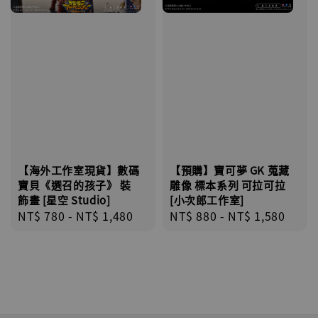
【海外工作室現貨】數碼
【預購】寶可夢 GK 蒐藏
寶貝《選召的孩子》 裝
雕像 標本系列 可拉可拉
飾畫 [星空 Studio]
[小次郎工作室]
Regular
NT$ 780
-
NT$ 1,480
Regular
NT$ 880
-
NT$ 1,580
price
price