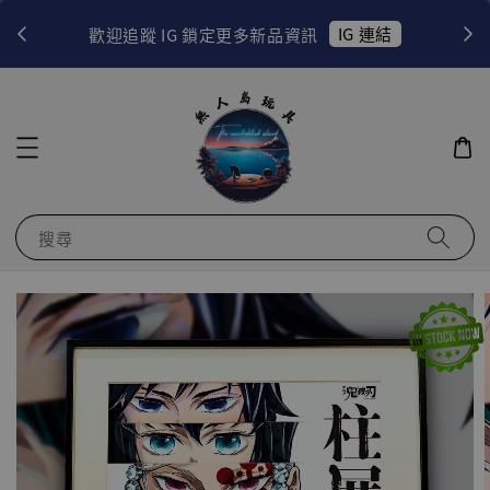
！
IG 連結
歡迎追蹤 IG 鎖定更多新品資訊
搜尋