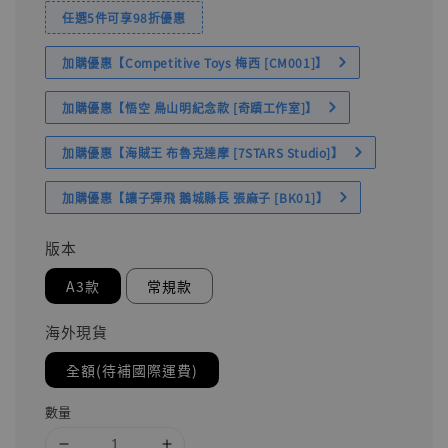
任選5件可享98折優惠
加購優惠【Competitive Toys 梅西 [CM001]】
加購優惠【悟空 鳥山明紀念款 [奇蹟工作室]】
加購優惠【海賊王 布魯克達摩 [7STARS Studio]】
加購優惠【讓子彈飛 鵝城縣長 張麻子 [BK01]】
版本
A3款
常規款
海外現貨
全額(待補國際運費)
數量