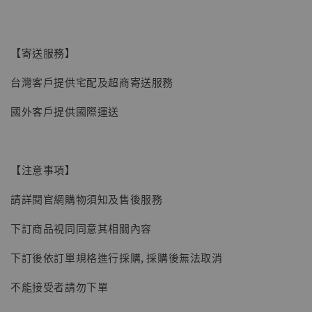
【現貨】BJSTUDIO 1/6系列可動蒐藏人偶 讓
【寄送服務】
子彈飛 鵝城縣長 張麻子 [BK01]
台灣客戶提供宅配及超商寄送服務
-
+
NT$ 4,980
NT$ 5,300
國外客戶提供國際運送
加入購物車
【注意事項】
請詳閱官網購物須知及售後服務
下訂商品視同同意其相關內容
下訂後依訂單規格進行採購, 採購後無法取消
不能接受者請勿下單