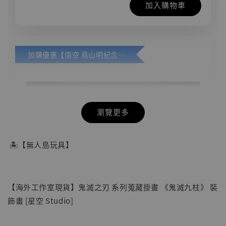
加入購物車
加購優惠【悟空 鳥山明紀念款 [奇蹟工作室]】
瀏覽更多
🏝【無人島玩具】
【海外工作室現貨】鬼滅之刃 系列蒐藏掛畫 《鬼滅九柱》 裝
飾畫 [星空 Studio]