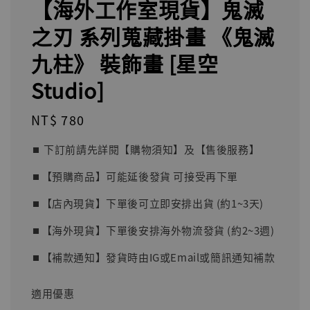
【海外工作室現貨】鬼滅
之刃 系列蒐藏掛畫 《鬼滅
九柱》 裝飾畫 [星空
Studio]
Regular
NT$ 780
price
⏹︎ 下訂前請先詳閱【購物須知】及【售後服務】
⏹︎【預購商品】可能延後發貨 可接受再下單
⏹︎【店內現貨】下單後可立即安排出貨 (約1~3天)
⏹︎【海外現貨】下單後安排海外物流發貨 (約2~3週)
⏹︎【補款通知】發貨時由IG或Email或簡訊通知補款
適用優惠