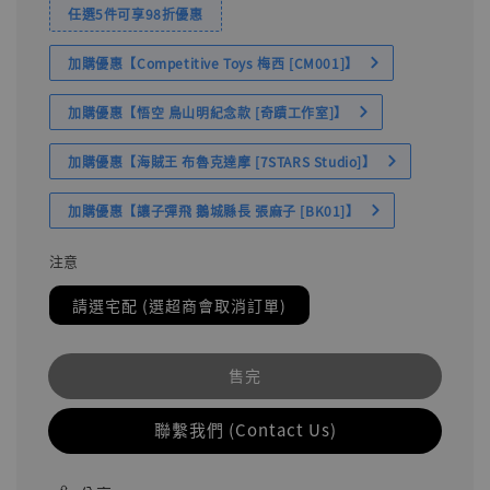
任選5件可享98折優惠
加購優惠【Competitive Toys 梅西 [CM001]】
加購優惠【悟空 鳥山明紀念款 [奇蹟工作室]】
加購優惠【海賊王 布魯克達摩 [7STARS Studio]】
加購優惠【讓子彈飛 鵝城縣長 張麻子 [BK01]】
注意
請選宅配 (選超商會取消訂單)
售完
聯繫我們 (Contact Us)