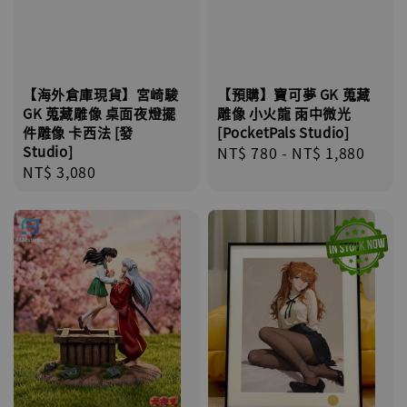
【海外倉庫現貨】宮崎駿
【預購】寶可夢 GK 蒐藏
GK 蒐藏雕像 桌面夜燈擺
雕像 小火龍 雨中微光
件雕像 卡西法 [發
[PocketPals Studio]
Studio]
Regular
NT$ 780
-
NT$ 1,880
Regular
NT$ 3,080
price
price