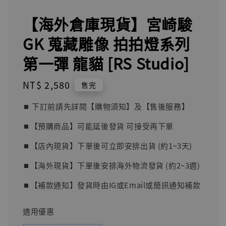
【海外倉庫現貨】宮崎駿
GK 蒐藏雕像 拍拍燈系列
第一彈 龍貓 [RS Studio]
Regular
NT$ 2,580
售完
price
⏹︎ 下訂前請先詳閱【購物須知】及【售後服務】
⏹︎【預購商品】可能延後發貨 可接受再下單
⏹︎【店內現貨】下單後可立即安排出貨 (約1~3天)
⏹︎【海外現貨】下單後安排海外物流發貨 (約2~3週)
⏹︎【補款通知】發貨時由IG或Email或簡訊通知補款
適用優惠