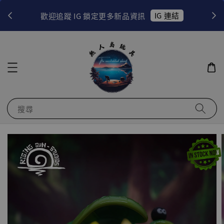
！
IG 連結
歡迎追蹤 IG 鎖定更多新品資訊
搜尋