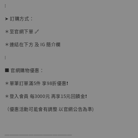
⁝
➤ 訂購方式：
【店內現貨】海賊王 系列蒐藏雕像 布魯克達
＊至官網下單 🔗
摩 [7STARS Studio]
-
+
＊連結在下方 及 IG 簡介欄
NT$ 1,500
NT$ 1,870
⁝
■ 官網購物優惠：
加入購物車
＊單筆訂單滿5件 享98折優惠❗️
＊登入會員 每3000元 再享15元回饋金❗️
加購優惠【讓子彈飛 鵝城縣長 張麻子 [BK01]】
（優惠活動可能會有調整 以官網公告為準)
──────────────