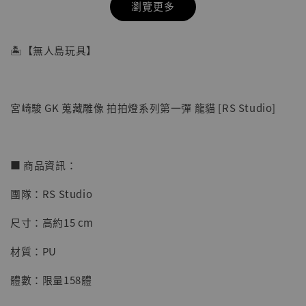
瀏覽更多
🏝【無人島玩具】
宮崎駿 GK 蒐藏雕像 拍拍燈系列第一彈 龍貓 [RS Studio]
■ 商品資訊：
團隊：RS Studio
【店內現貨】七龍珠 系列蒐藏雕像 悟空 鳥山
尺寸：高約15 cm
明紀念款 [奇蹟工作室]
材質：PU
-
+
NT$ 4,280
NT$ 5,580
體數：限量158體