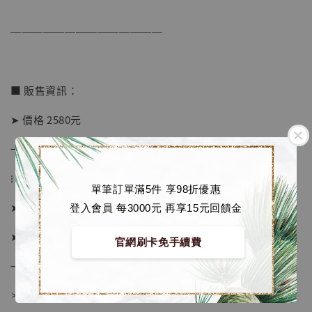
加入購物車
──────────────
加購優惠【海賊王 布魯克達摩 [7STARS Studio]】
■ 販售資訊：
➤ 價格 2580元
→ 售價已包含國際運費
⁝
單筆訂單滿5件 享98折優惠
➤ 預購截止日：待工作室通知
登入會員 每3000元 再享15元回饋金
➤ 預計發貨日：工作室結單後約3個月 (僅供參考)
官網刷卡免手續費
→ 若有提前或延後則以廠商實際發貨時間為準
＊ 若有時間考量, 請至官網現貨區選購