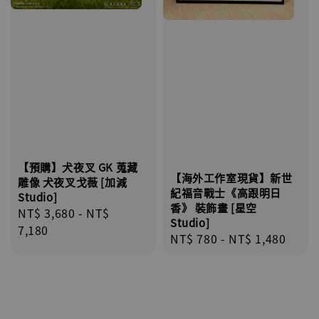
【預購】犬夜叉 GK 蒐藏
【海外工作室現貨】新世
雕像 犬夜叉戈薇 [加減
紀福音戰士《高跟明日
Studio]
香》 裝飾畫 [星空
Regular
NT$ 3,680
-
NT$
Studio]
price
7,180
Regular
NT$ 780
-
NT$ 1,480
price