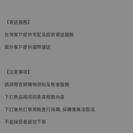
【寄送服務】
台灣客戶提供宅配及超商寄送服務
國外客戶提供國際運送
【注意事項】
請詳閱官網購物須知及售後服務
【現貨】BJSTUDIO 1/6系列可動蒐藏人偶 讓
下訂商品視同同意其相關內容
子彈飛 鵝城縣長 張麻子 [BK01]
-
+
NT$ 4,980
下訂後依訂單規格進行採購, 採購後無法取消
NT$ 5,300
不能接受者請勿下單