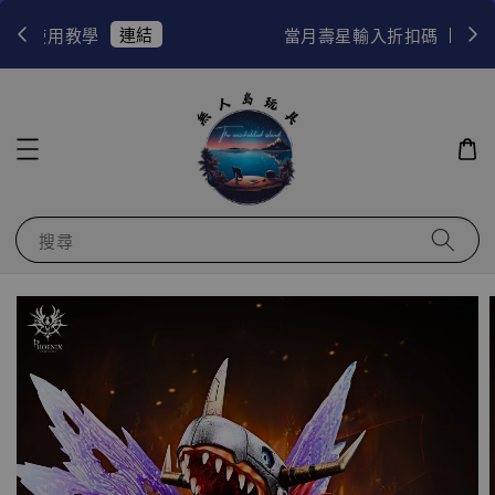
杜絕
當月壽星輸入折扣碼【HBD2026】可折抵200元！
搜尋