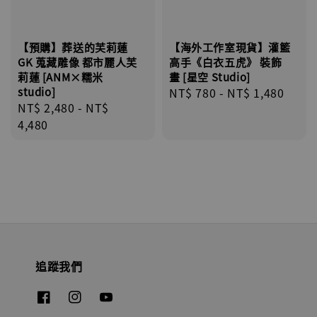
【預購】葬送的芙莉蓮
【海外工作室現貨】灌籃
GK 蒐藏雕像 都市麗人芙
高手《白衣五虎》 裝飾
莉蓮 [ANM×糯米
畫 [星空 Studio]
studio]
Regular
NT$ 780
-
NT$ 1,480
Regular
NT$ 2,480
-
NT$
price
price
4,480
追蹤我們