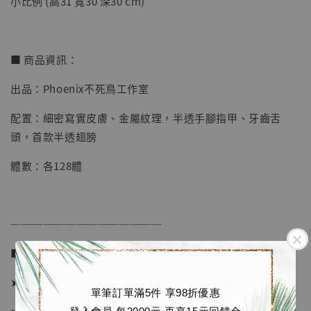
小比例 (高31 寬30 深30 cm)
-
+
NT$ 4,280
NT$ 5,580
■ 商品資訊：
加入購物車
出品：Phoenix不死鳥工作室
配置：細密寫實皮膚、金屬紋理，半透手腳指甲、牙齒舌
頭，首款半透翅膀
加購優惠【海賊王 布魯克達摩 [7STARS Studio]】
體數：各128體
──────────────
■ 販售資訊：
➤ 大比例價格 7180元 (訂金3280)
單筆訂單滿5件 享98折優惠