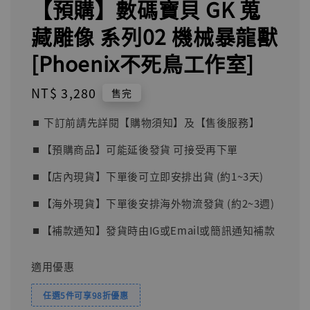
【預購】數碼寶貝 GK 蒐
藏雕像 系列02 機械暴龍獸
[Phoenix不死鳥工作室]
Regular
NT$ 3,280
售完
price
⏹︎ 下訂前請先詳閱【購物須知】及【售後服務】
⏹︎【預購商品】可能延後發貨 可接受再下單
⏹︎【店內現貨】下單後可立即安排出貨 (約1~3天)
⏹︎【海外現貨】下單後安排海外物流發貨 (約2~3週)
⏹︎【補款通知】發貨時由IG或Email或簡訊通知補款
適用優惠
任選5件可享98折優惠