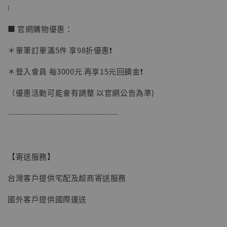
⁝
■ 官網購物優惠：
＊單筆訂單滿5件 享98折優惠❗️
＊登入會員 每3000元 再享15元回饋金❗️
（優惠活動可能會有調整 以官網公告為準)
──────────────
【寄送服務】
台灣客戶提供宅配及超商寄送服務
國外客戶提供國際運送
【現貨】BJSTUDIO 1/6系列可動蒐藏人偶 讓
子彈飛 鵝城縣長 張麻子 [BK01]