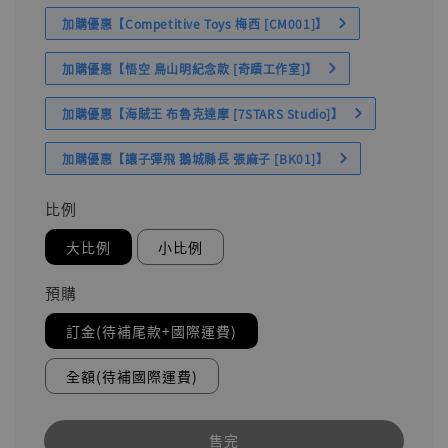
加購優惠【Competitive Toys 梅西 [CM001]】
加購優惠【悟空 鳥山明紀念款 [奇蹟工作室]】
加購優惠【海賊王 布魯克達摩 [7STARS Studio]】
加購優惠【讓子彈飛 鵝城縣長 張麻子 [BK01]】
比例
大比例
小比例
預購
訂金(待補尾款+國際運費)
全額(待補國際運費)
售完