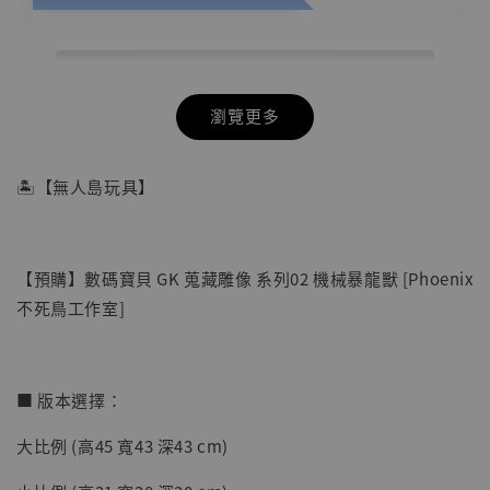
瀏覽更多
🏝【無人島玩具】
【預購】數碼寶貝 GK 蒐藏雕像 系列02 機械暴龍獸 [Phoenix
不死鳥工作室]
■ 版本選擇：
大比例 (高45 寬43 深43 cm)
【店內現貨】七龍珠 系列蒐藏雕像 悟空 鳥山
明紀念款 [奇蹟工作室]