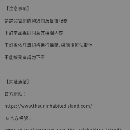
-
+
NT$ 4,980
【注意事項】
NT$ 5,300
請詳閱官網購物須知及售後服務
加入購物車
下訂商品視同同意其相關內容
下訂後依訂單規格進行採購, 採購後無法取消
不能接受者請勿下單
【網址連結】
官方網站：
https://www.theuninhabitedisland.com/
IG 官方帳號：