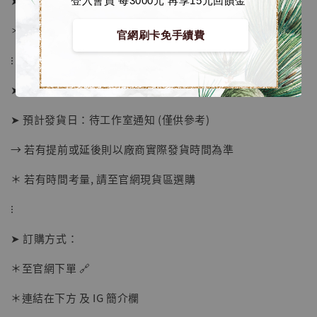
➤ 小比例價格 3880元 (訂金1980)
登入會員 每3000元 再享15元回饋金
＊ 國際運費另計
官網刷卡免手續費
⁝
➤ 預購截止日：待工作室通知
➤ 預計發貨日：待工作室通知 (僅供參考)
【店內現貨】海賊王 系列蒐藏雕像 布魯克達
摩 [7STARS Studio]
→ 若有提前或延後則以廠商實際發貨時間為準
-
+
NT$ 1,500
＊ 若有時間考量, 請至官網現貨區選購
NT$ 1,870
⁝
加入購物車
➤ 訂購方式：
＊至官網下單 🔗
＊連結在下方 及 IG 簡介欄
加購優惠【讓子彈飛 鵝城縣長 張麻子 [BK01]】