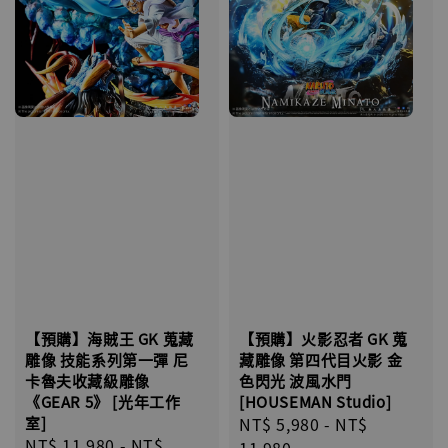
【預購】火影忍者 GK 蒐
【預購】海賊王 GK 蒐藏
藏雕像 第四代目火影 金
雕像 技能系列第一彈 尼
色閃光 波風水門
卡魯夫收藏級雕像
[HOUSEMAN Studio]
《GEAR 5》 [光年工作
Regular
NT$ 5,980
-
NT$
室]
Regular
NT$ 11,980
-
NT$
price
11,980