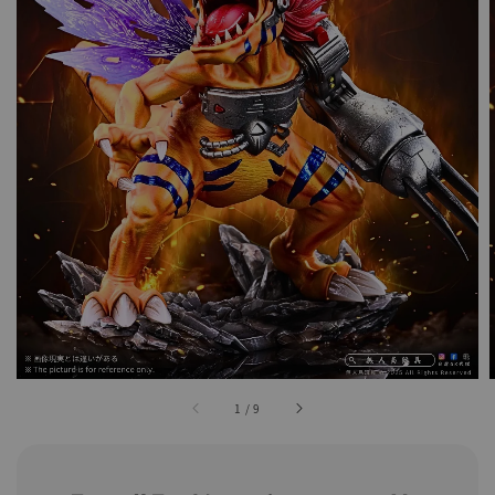
1
/
9