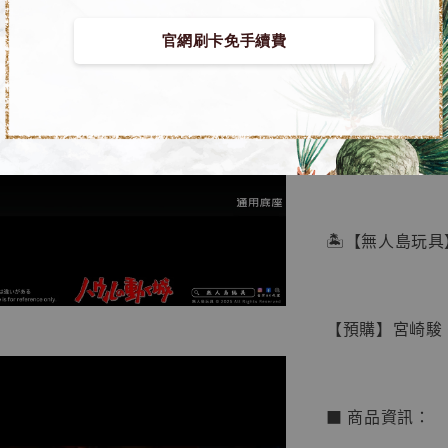
官網刷卡免手續費
【店內
🏝【無人島玩具
系列蒐
鳥山明
工作室
【預購】宮崎駿 
NT$ 4,280
NT$ 5,580
■ 商品資訊：
加