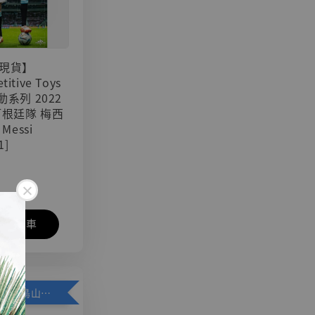
現貨】
titive Toys
可動系列 2022
阿根廷隊 梅西
 Messi
1]
入購物車
加購優惠【悟空 鳥山明紀念款 [奇蹟工作室]】