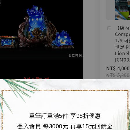
【店內
Compe
1/6 
世足 
Lionel
[CM00
NT$ 4,000
NT$ 5,200
加
單筆訂單滿5件 享98折優惠
登入會員 每3000元 再享15元回饋金