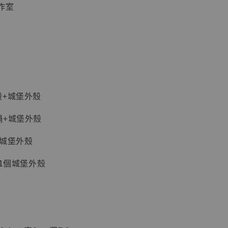
作室
加購優惠【海賊王 布魯克達摩 [7STARS Studio]】
殼+城堡外殼
鍋+城堡外殼
+城堡外殼
+1個城堡外殼
現貨】海賊王
藏雕像 布魯
[7STARS
]
-
+