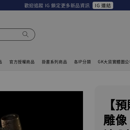
IG 連結
歡迎追蹤 IG 鎖定更多新品資訊
品
官方授權商品
掛畫系列商品
各IP分類
GK大貨實體圖公
【預
雕像