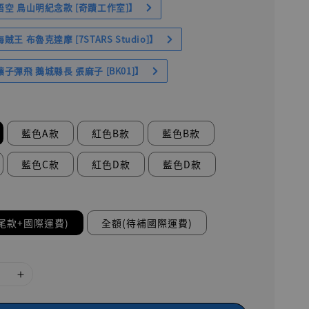
空 鳥山明紀念款 [奇蹟工作室]】
王 布魯克達摩 [7STARS Studio]】
子彈飛 鵝城縣長 張麻子 [BK01]】
藍色A款
紅色B款
藍色B款
藍色C款
紅色D款
藍色D款
尾款+國際運費)
全額(待補國際運費)