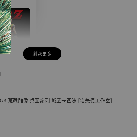
瀏覽更多
現貨】七龍珠
】
藏雕像 悟空
紀念款 [奇蹟
]
GK 蒐藏雕像 桌面系列 城堡卡西法 [宅急便工作室]
-
+
入購物車