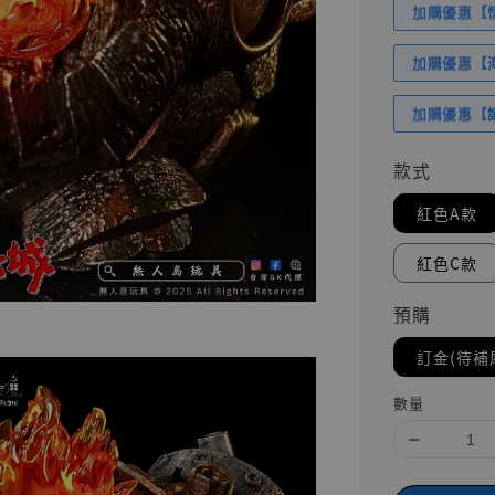
加購優惠【悟
加購優惠【海賊
加購優惠【讓
款式
紅色A款
紅色C款
預購
訂金(待補
數量