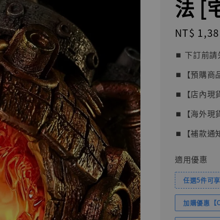
法 
Regular
NT$ 1,38
price
⏹︎ 下訂
⏹︎【預購商
⏹︎【店內現
⏹︎【海外現
⏹︎【補款通
適用優惠
任選5件可享
加購優惠【Com