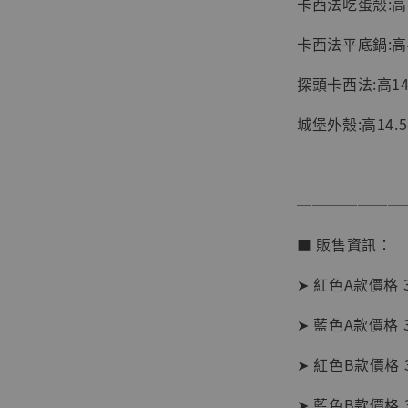
卡西法吃蛋殼:高6
NT$ 1,870
卡西法平底鍋:高4
加
探頭卡西法:高14.
城堡外殼:高14.5
───────
■ 販售資訊：
➤ 紅色A款價格 3
➤ 藍色A款價格 3
➤ 紅色B款價格 3
【現貨
➤ 藍色B款價格 3