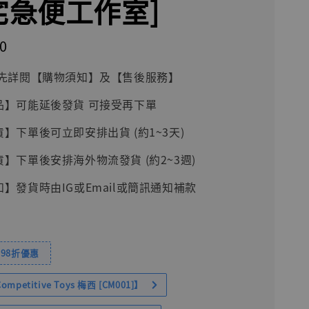
[宅急便工作室]
0
前請先詳閱【購物須知】及【售後服務】
品】可能延後發貨 可接受再下單
貨】下單後可立即安排出貨 (約1~3天)
貨】下單後安排海外物流發貨 (約2~3週)
知】發貨時由IG或Email或簡訊通知補款
98折優惠
petitive Toys 梅西 [CM001]】