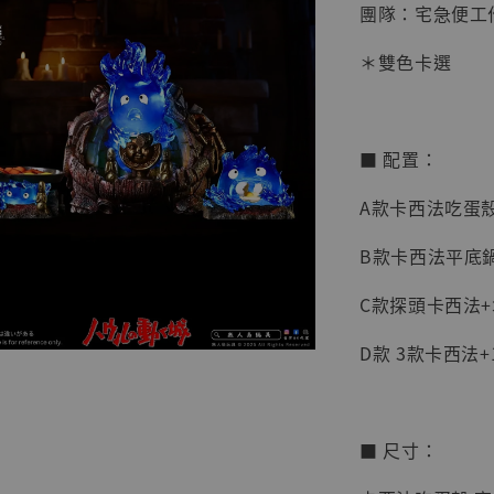
團隊：宅急便工
＊雙色卡選
■ 配置：
A款卡西法吃蛋
B款卡西法平底
C款探頭卡西法
D款 3款卡西法
【店內
系列蒐
克達摩 
Studio
■ 尺寸：
NT$ 1,500