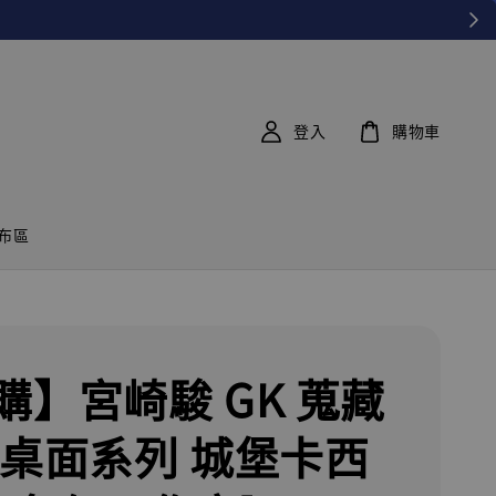
登入
購物車
布區
購】宮崎駿 GK 蒐藏
 桌面系列 城堡卡西