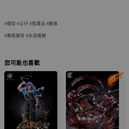
#模型 #公仔 #蒐藏品 #雕像
#數碼寶貝 #女惡魔獸
您可能也喜歡