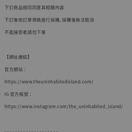
下訂商品視同同意其相關內容
下訂後依訂單規格進行採購, 採購後無法取消
【現貨】BJSTUDIO 1/6系列可動蒐藏人偶 讓
不能接受者請勿下單
子彈飛 鵝城縣長 張麻子 [BK01]
-
+
NT$ 4,980
NT$ 5,300
【網址連結】
加入購物車
官方網站：
https://www.theuninhabitedisland.com/
IG 官方帳號：
https://www.instagram.com/the_uninhabited_island/
- - - - - - - - - - - - - - - - - - - -