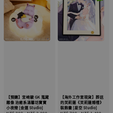
【預購】宮崎駿 GK 蒐藏
【海外工作室現貨】葬送
雕像 治癒系溫馨坊寶寶
的芙莉蓮《芙莉蓮婚禮》
小夜燈 [金運 Studio]
裝飾畫 [星空 Studio]