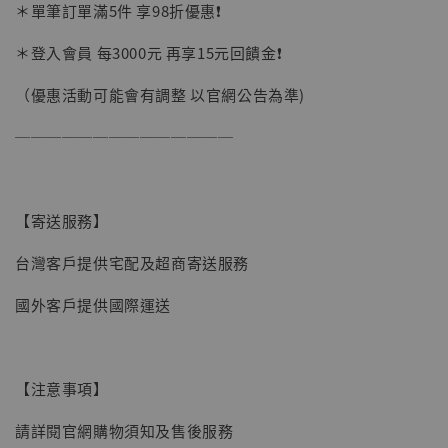
＊單筆訂單滿5件 享98折優惠❗️
加入購物車
＊登入會員 每3000元 再享15元回饋金❗️
（優惠活動可能會有調整 以官網公告為準)
加購優惠【讓子彈飛 鵝城縣長 張麻子 [BK01]】
──────────────
【寄送服務】
台灣客戶提供宅配及超商寄送服務
國外客戶提供國際運送
【注意事項】
請詳閱官網購物須知及售後服務