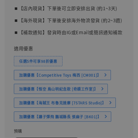
⏹︎【店內現貨】下單後可立即安排出貨 (約1~3天)
⏹︎【海外現貨】下單後安排海外物流發貨 (約2~3週)
⏹︎【補款通知】發貨時由IG或Email或簡訊通知補款
適用優惠
任選5件可享98折優惠
加購優惠【Competitive Toys 梅西 [CM001]】
加購優惠【悟空 鳥山明紀念款 [奇蹟工作室]】
加購優惠【海賊王 布魯克達摩 [7STARS Studio]】
加購優惠【讓子彈飛 鵝城縣長 張麻子 [BK01]】
預購