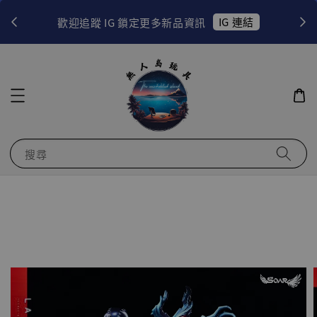
！
IG 連結
歡迎追蹤 IG 鎖定更多新品資訊
搜尋