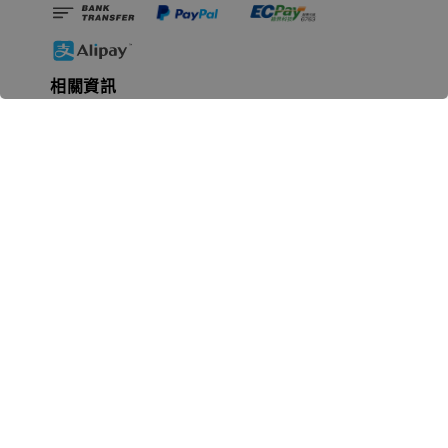
相關資訊
無人島玩具公司資訊
里程碑
聯絡我們
認識GK
GK 預購流程說明
常見問題Q&A
EZWay易利委APP教學
For overseas clients
Copyright © 2026 無人島玩具 All rights reserved | 統一編號 91582461