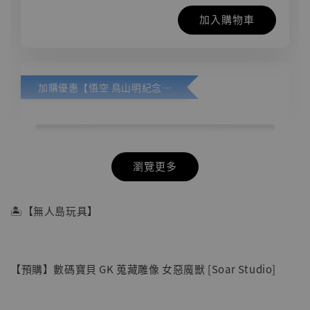
加入購物車
加購優惠【悟空 鳥山明紀念款 [奇蹟工作室]】
瀏覽更多
🏝【無人島玩具】
【預購】數碼寶貝 GK 蒐藏雕像 女惡魔獸 [Soar Studio]