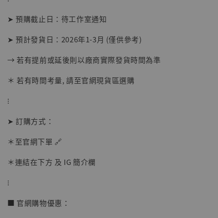
➤ 預購截止日：待工作室通知
➤ 預計發貨日：2026年1-3月 (僅供參考)
→ 若有提前或延後則以廠商實際發貨時間為準
＊ 若有時間考量, 請至官網現貨區選購
⁝
➤ 訂購方式：
＊至官網下單 🔗
【店內現貨】海賊王 系列蒐藏雕像 布魯克達
＊連結在下方 及 IG 簡介欄
摩 [7STARS Studio]
-
+
⁝
NT$ 1,500
NT$ 1,870
■ 官網購物優惠：