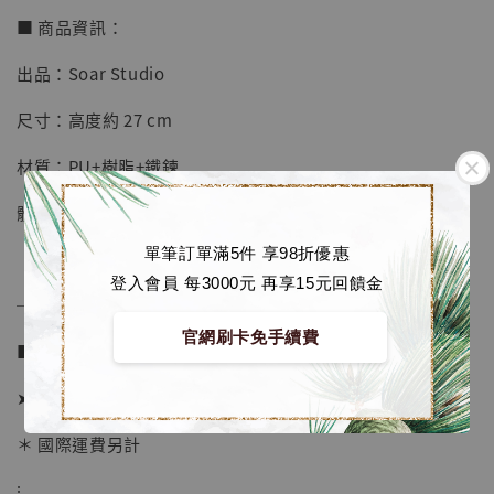
■ 商品資訊：
出品：Soar Studio
【店內現貨】七龍珠 系列蒐藏雕像 悟空 鳥山
尺寸：高度約 27 cm
明紀念款 [奇蹟工作室]
材質：PU+樹脂+鐵鍊
-
+
NT$ 4,280
NT$ 5,580
體數：128體
單筆訂單滿5件 享98折優惠
加入購物車
登入會員 每3000元 再享15元回饋金
──────────────
官網刷卡免手續費
■ 販售資訊：
加購優惠【海賊王 布魯克達摩 [7STARS Studio]】
➤ 價格 4780元 (訂金2780)
＊ 國際運費另計
⁝