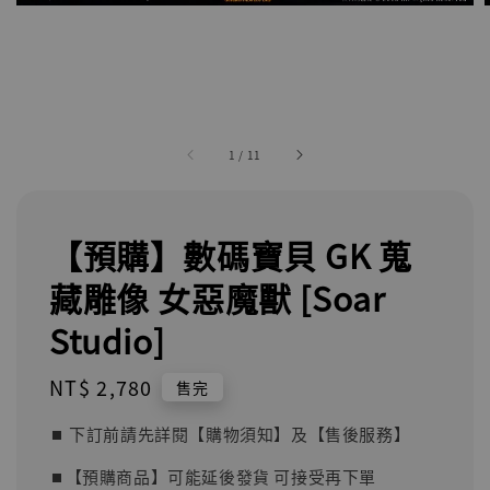
1
/
11
【預購】數碼寶貝 GK 蒐
藏雕像 女惡魔獸 [Soar
Studio]
Regular
NT$ 2,780
售完
price
⏹︎ 下訂前請先詳閱【購物須知】及【售後服務】
⏹︎【預購商品】可能延後發貨 可接受再下單