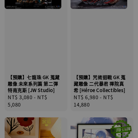
【預購】七龍珠 GK 蒐藏
【預購】咒術迴戰 GK 蒐
雕像 未來系列篇 第二彈
藏雕像 二代暴君 禪院真
特南克斯 [JW Studio]
希 [Héroe Collectibles]
Regular
NT$ 3,080
-
NT$
Regular
NT$ 6,980
-
NT$
price
5,080
price
14,880