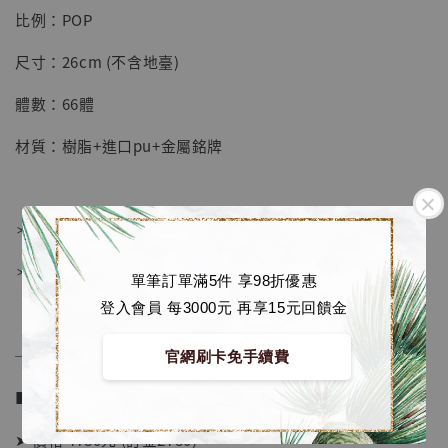
明紀念款 [奇蹟工作室]
比例：POP
-
+
NT$ 4,280
尺寸：26cm (不含地臺)
NT$ 5,580
體數：66體
加入購物車
材質：樹脂+進口pu+金屬銘牌
加購優惠【海賊王 布魯克達摩 [7STARS Studio]】
＊後續增加一個笑臉頭
＊雙底座：岩石+八角
單筆訂單滿5件 享98折優惠
登入會員 每3000元 再享15元回饋金
──────────────
官網刷卡免手續費
■ 販售資訊：
➤ 價格 4780元 (訂金2780)