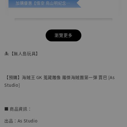
加購優惠【悟空 鳥山明紀念款 [奇蹟工作室]】
瀏覽更多
🏝【無人島玩具】
【預購】海賊王 GK 蒐藏雕像 羅傑海賊團第一彈 賈巴 [As
Studio]
■ 商品資訊：
出品：As Studio
【店內現貨】七龍珠 系列蒐藏雕像 悟空 鳥山