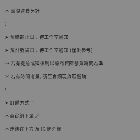
＊ 國際運費另計
⁝
➤ 預購截止日：待工作室通知
➤ 預計發貨日：待工作室通知 (僅供參考)
→ 若有提前或延後則以廠商實際發貨時間為準
【店內現貨】海賊王 系列蒐藏雕像 布魯克達
摩 [7STARS Studio]
＊ 若有時間考量, 請至官網現貨區選購
-
+
NT$ 1,500
NT$ 1,870
⁝
➤ 訂購方式：
加入購物車
＊至官網下單 🔗
＊連結在下方 及 IG 簡介欄
加購優惠【讓子彈飛 鵝城縣長 張麻子 [BK01]】