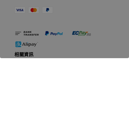
相關資訊
無人島玩具公司資訊
里程碑
聯絡我們
認識GK
GK 預購流程說明
常見問題Q&A
EZWay易利委APP教學
For overseas clients