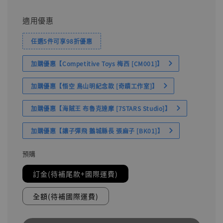
適用優惠
任選5件可享98折優惠
加購優惠【Competitive Toys 梅西 [CM001]】
加購優惠【悟空 鳥山明紀念款 [奇蹟工作室]】
加購優惠【海賊王 布魯克達摩 [7STARS Studio]】
加購優惠【讓子彈飛 鵝城縣長 張麻子 [BK01]】
預購
訂金(待補尾款+國際運費)
全額(待補國際運費)