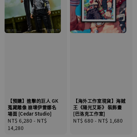
【海外工作室現貨】海賊
【預購】進擊的巨人 GK
王《陽光艾斯》 裝飾畫
蒐藏雕像 崩壞伊雷娜名
[巴洛克工作室]
場面 [Cedar Studio]
Regular
NT$ 680
-
NT$ 1,680
Regular
NT$ 6,280
-
NT$
price
price
14,280