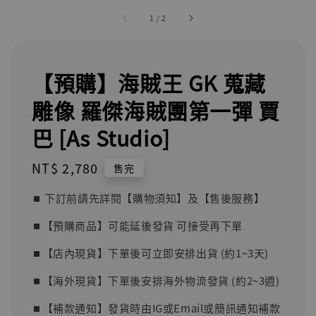
1
/
2
【預購】海賊王 GK 蒐藏
雕像 羅傑海賊團第一彈 賈
巴 [As Studio]
Regular
NT$ 2,780
售完
price
⏹︎ 下訂前請先詳閱【購物須知】及【售後服務】
⏹︎【預購商品】可能延後發貨 可接受再下單
⏹︎【店內現貨】下單後可立即安排出貨 (約1~3天)
⏹︎【海外現貨】下單後安排海外物流發貨 (約2~3週)
⏹︎【補款通知】發貨時由IG或Email或簡訊通知補款