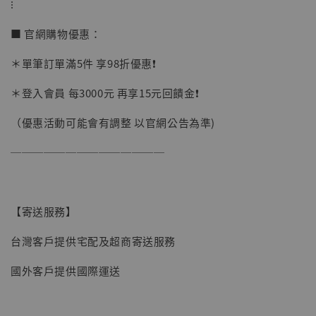
⁝
■ 官網購物優惠：
＊單筆訂單滿5件 享98折優惠❗️
＊登入會員 每3000元 再享15元回饋金❗️
（優惠活動可能會有調整 以官網公告為準)
──────────────
【寄送服務】
台灣客戶提供宅配及超商寄送服務
國外客戶提供國際運送
【現貨】BJSTUDIO 1/6系列可動蒐藏人偶 讓
子彈飛 鵝城縣長 張麻子 [BK01]