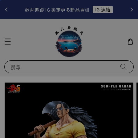
！
IG 連結
歡迎追蹤 IG 鎖定更多新品資訊
搜尋