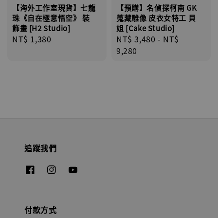
【海外工作室現貨】七龍
【預購】名偵探柯南 GK
珠《自在極意悟空》 裝
蒐藏雕像 皮衣女特工 貝
飾畫 [H2 Studio]
姐 [Cake Studio]
Regular
NT$ 1,380
Regular
NT$ 3,480
-
NT$
price
price
9,280
追蹤我們
付款方式