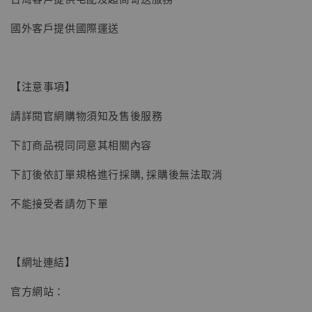
國外客戶提供國際運送
【現貨】BJSTUDIO 1/6系列可動蒐藏人偶 讓
子彈飛 鵝城縣長 張麻子 [BK01]
【注意事項】
-
+
NT$ 4,980
NT$ 5,300
請詳閱官網購物須知及售後服務
下訂商品視同同意其相關內容
加入購物車
下訂後依訂單規格進行採購, 採購後無法取消
不能接受者請勿下單
【網址連結】
官方網站：