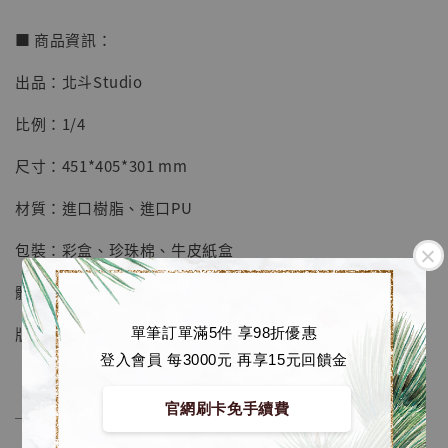
■ 商品資訊：
出品：北斗Studio
【店內現貨】七龍珠 系列蒐藏雕像 悟空 鳥山
明紀念款 [奇蹟工作室]
比例：1/4
-
+
NT$ 4,280
尺寸：451*405*301 mm
NT$ 5,580
材質：進口樹脂、進口PU
加入購物車
包裝：彩盒、珍珠棉、牛皮紙盒
體數：限量99套 (隨機編號)
加購優惠【海賊王 布魯克達摩 [7STARS Studio]】
版本：低配A / 高配B
單筆訂單滿5件 享98折優惠
登入會員 每3000元 再享15元回饋金
官網刷卡免手續費
──────────────