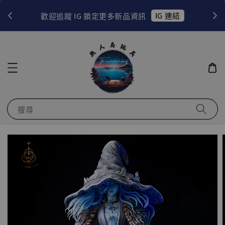
！
IG 連結
歡迎追蹤 IG 鎖定更多新品資訊
搜尋