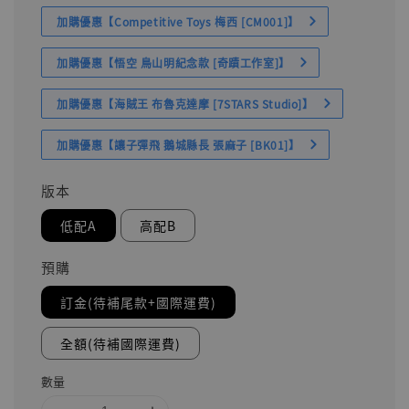
加購優惠【Competitive Toys 梅西 [CM001]】
加購優惠【悟空 鳥山明紀念款 [奇蹟工作室]】
加購優惠【海賊王 布魯克達摩 [7STARS Studio]】
加購優惠【讓子彈飛 鵝城縣長 張麻子 [BK01]】
版本
低配A
高配B
預購
訂金(待補尾款+國際運費)
全額(待補國際運費)
數量