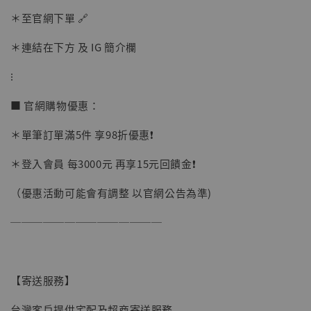
加入購物車
＊至官網下單 🔗
＊連結在下方 及 IG 簡介欄
加購優惠【讓子彈飛 鵝城縣長 張麻子 [BK01]】
⁝
■ 官網購物優惠：
＊單筆訂單滿5件 享98折優惠❗️
＊登入會員 每3000元 再享15元回饋金❗️
（優惠活動可能會有調整 以官網公告為準)
──────────────
【寄送服務】
台灣客戶提供宅配及超商寄送服務