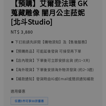
【預購】艾爾登法環 GK
蒐藏雕像 闇月公主菈妮
[北斗Studio]
Regular
NT$ 3,880
price
⏹︎ 下訂前請先詳閱【購物須知】及【售後服務】
⏹︎【預購商品】可能延後發貨 可接受再下單
⏹︎【店內現貨】下單後可立即安排出貨 (約1~3天)
⏹︎【海外現貨】下單後安排海外物流發貨 (約2~3週)
⏹︎【補款通知】發貨時由IG或Email或簡訊通知補款
適用優惠
任選5件可享98折優惠