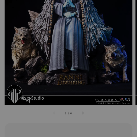
1
/
4