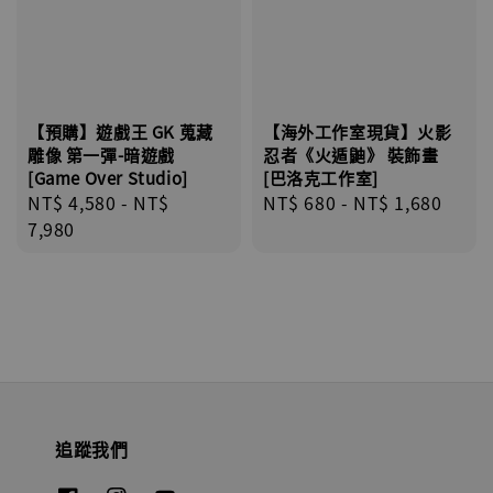
【預購】遊戲王 GK 蒐藏
【海外工作室現貨】火影
雕像 第一彈-暗遊戲
忍者《火遁鼬》 裝飾畫
[Game Over Studio]
[巴洛克工作室]
Regular
NT$ 4,580
-
NT$
Regular
NT$ 680
-
NT$ 1,680
price
7,980
price
追蹤我們