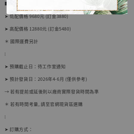
■ 販售資訊：
➤ 低配價格 9680元 (訂金3880)
➤ 高配價格 12880元 (訂金5480)
＊ 國際運費另計
⁝
➤ 預購截止日：待工作室通知
➤ 預計發貨日：2026年4-6月 (僅供參考)
→ 若有提前或延後則以廠商實際發貨時間為準
【店內現貨】海賊王 系列蒐藏雕像 布魯克達
摩 [7STARS Studio]
＊ 若有時間考量, 請至官網現貨區選購
-
+
NT$ 1,500
NT$ 1,870
⁝
➤ 訂購方式：