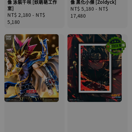
像 泳裝千咲 [妖萌萌工作
像 黑化小傑 [Zoldyck]
室]
Regular
NT$ 5,180
-
NT$
Regular
NT$ 2,180
-
NT$
price
17,480
price
5,180