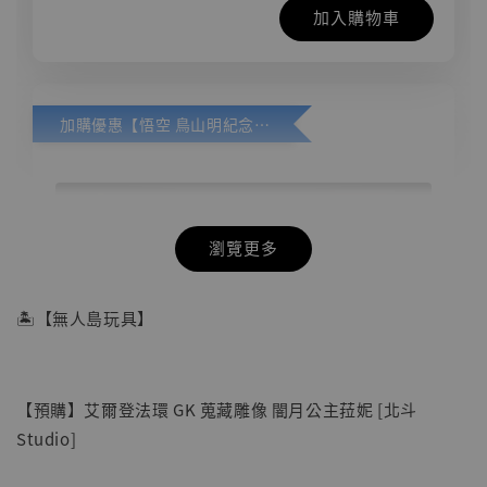
加入購物車
加購優惠【悟空 鳥山明紀念款 [奇蹟工作室]】
瀏覽更多
🏝【無人島玩具】
【預購】艾爾登法環 GK 蒐藏雕像 闇月公主菈妮 [北斗
Studio]