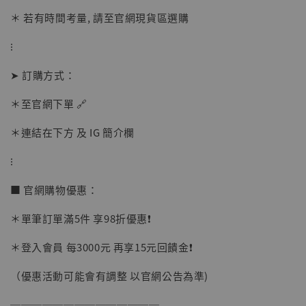
加入購物車
＊ 若有時間考量, 請至官網現貨區選購
⁝
加購優惠【讓子彈飛 鵝城縣長 張麻子 [BK01]】
➤ 訂購方式：
＊至官網下單 🔗
＊連結在下方 及 IG 簡介欄
⁝
■ 官網購物優惠：
＊單筆訂單滿5件 享98折優惠❗️
＊登入會員 每3000元 再享15元回饋金❗️
（優惠活動可能會有調整 以官網公告為準)
──────────────