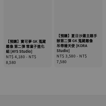
【預購】夏日沙灘主題手
辦第二彈 GK 蒐藏雕像
【預購】寶可夢 GK 蒐藏
吊帶襪天使 [KORA
雕像 第二彈 雪童子進化
Studio]
組 [AYS Studio]
Regular
NT$ 3,580
-
NT$
Regular
NT$ 4,180
-
NT$
price
7,580
price
8,580