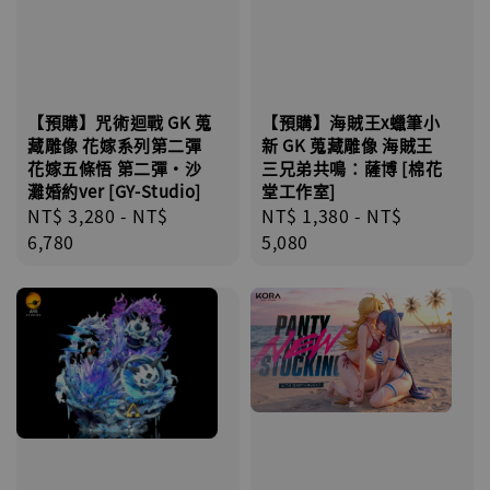
【預購】海賊王x蠟筆小
【預購】咒術迴戰 GK 蒐
新 GK 蒐藏雕像 海賊王
藏雕像 花嫁系列第二彈
三兄弟共鳴：薩博 [棉花
花嫁五條悟 第二彈·沙
堂工作室]
灘婚約ver [GY-Studio]
Regular
NT$ 1,380
-
NT$
Regular
NT$ 3,280
-
NT$
price
5,080
price
6,780