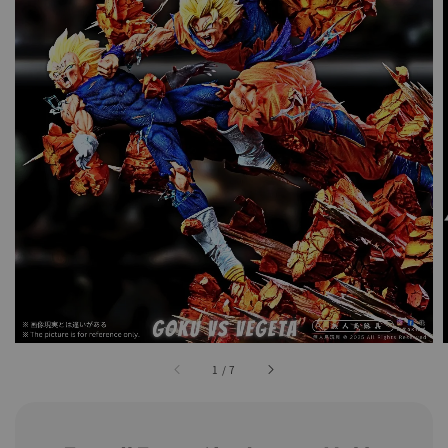
1
/
7