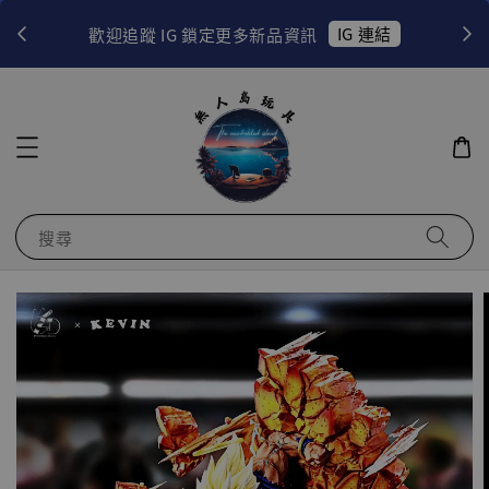
！
IG 連結
歡迎追蹤 IG 鎖定更多新品資訊
搜尋