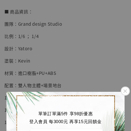
■ 商品資訊：
團隊：Grand design Studio
【店內現貨】七龍珠 系列蒐藏雕像 悟空 鳥山
明紀念款 [奇蹟工作室]
比例：1/6 ； 1/4
-
+
NT$ 4,280
設計：Yatoro
NT$ 5,580
塗裝：Kevin
加入購物車
材質：進口樹脂+PU+ABS
配置：雙人物主體+場景地台
加購優惠【海賊王 布魯克達摩 [7STARS Studio]】
1/4比例尺寸：680*580*380 mm
1/6比例尺寸：453*386*253 mm
單筆訂單滿5件 享98折優惠
1/6比例限量99體
登入會員 每3000元 再享15元回饋金