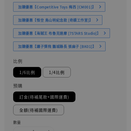
加購優惠【Competitive Toys 梅西 [CM001]】
加購優惠【悟空 鳥山明紀念款 [奇蹟工作室]】
加購優惠【海賊王 布魯克達摩 [7STARS Studio]】
加購優惠【讓子彈飛 鵝城縣長 張麻子 [BK01]】
比例
1/6比例
1/4比例
預購
訂金(待補尾款+國際運費)
全額(待補國際運費)
數量