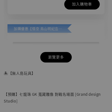
加入購物車
加購優惠【悟空 鳥山明紀念款 [奇蹟工作室]】
瀏覽更多
🏝【無人島玩具】
【預購】七龍珠 GK 蒐藏雕像 對戰名場面 [Grand design
Studio]