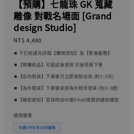
【預購】七龍珠 GK 蒐藏
雕像 對戰名場面 [Grand
design Studio]
Regular
NT$ 4,480
price
⏹︎ 下訂前請先詳閱【購物須知】及【售後服務】
⏹︎【預購商品】可能延後發貨 可接受再下單
⏹︎【店內現貨】下單後可立即安排出貨 (約1~3天)
⏹︎【海外現貨】下單後安排海外物流發貨 (約2~3週)
⏹︎【補款通知】發貨時由IG或Email或簡訊通知補款
適用優惠
任選5件可享98折優惠