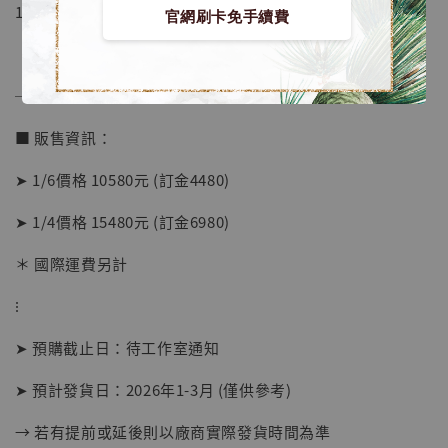
1/4比例限量88體
官網刷卡免手續費
──────────────
■ 販售資訊：
➤ 1/6價格 10580元 (訂金4480)
➤ 1/4價格 15480元 (訂金6980)
＊ 國際運費另計
⁝
【店內現貨】海賊王 系列蒐藏雕像 布魯克達
摩 [7STARS Studio]
➤ 預購截止日：待工作室通知
-
+
NT$ 1,500
NT$ 1,870
➤ 預計發貨日：2026年1-3月 (僅供參考)
→ 若有提前或延後則以廠商實際發貨時間為準