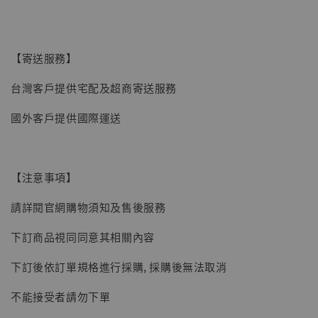
【現貨】BJSTUDIO 1/6系列可動蒐藏人偶 讓
【寄送服務】
子彈飛 鵝城縣長 張麻子 [BK01]
台灣客戶提供宅配及超商寄送服務
-
+
NT$ 4,980
NT$ 5,300
國外客戶提供國際運送
加入購物車
【注意事項】
請詳閱官網購物須知及售後服務
下訂商品視同同意其相關內容
下訂後依訂單規格進行採購, 採購後無法取消
不能接受者請勿下單