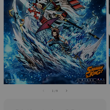
1
/
9