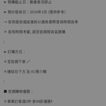
➤ 預購截止日：數量售完即止
➤ 預計發貨日：2026年1月 (僅供參考)
→ 若有提前或延後則以廠商實際發貨時間為準
【店內現貨】海賊王 系列蒐藏雕像 布魯克達
摩 [7STARS Studio]
＊ 若有時間考量, 請至官網現貨區選購
-
+
NT$ 1,500
NT$ 1,870
⁝
➤ 訂購方式：
加入購物車
＊至官網下單 🔗
＊連結在下方 及 IG 簡介欄
加購優惠【讓子彈飛 鵝城縣長 張麻子 [BK01]】
⁝
■ 官網購物優惠：
＊單筆訂單滿5件 享98折優惠❗️