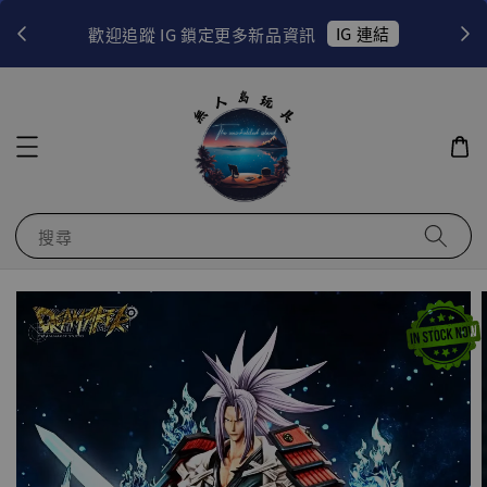
！
IG 連結
歡迎追蹤 IG 鎖定更多新品資訊
搜尋