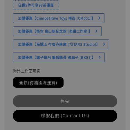
任選5件可享98折優惠
加購優惠【Competitive Toys 梅西 [CM001]】
加購優惠【悟空 鳥山明紀念款 [奇蹟工作室]】
加購優惠【海賊王 布魯克達摩 [7STARS Studio]】
加購優惠【讓子彈飛 鵝城縣長 張麻子 [BK01]】
海外工作室現貨
全額(待補國際運費)
售完
聯繫我們 (Contact Us)