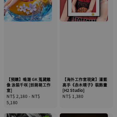
【海外工作室現貨】灌籃
【預購】鳴潮 GK 蒐藏雕
高手《赤木晴子》裝飾畫
像 泳裝千咲 [妖萌萌工作
[H2 Studio]
室]
Regular
NT$ 1,380
Regular
NT$ 2,180
-
NT$
price
price
5,180