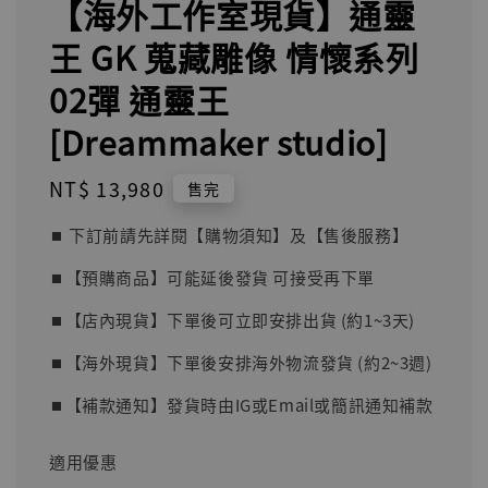
【海外工作室現貨】通靈
王 GK 蒐藏雕像 情懷系列
02彈 通靈王
[Dreammaker studio]
Regular
NT$ 13,980
售完
price
⏹︎ 下訂前請先詳閱【購物須知】及【售後服務】
⏹︎【預購商品】可能延後發貨 可接受再下單
⏹︎【店內現貨】下單後可立即安排出貨 (約1~3天)
⏹︎【海外現貨】下單後安排海外物流發貨 (約2~3週)
⏹︎【補款通知】發貨時由IG或Email或簡訊通知補款
適用優惠