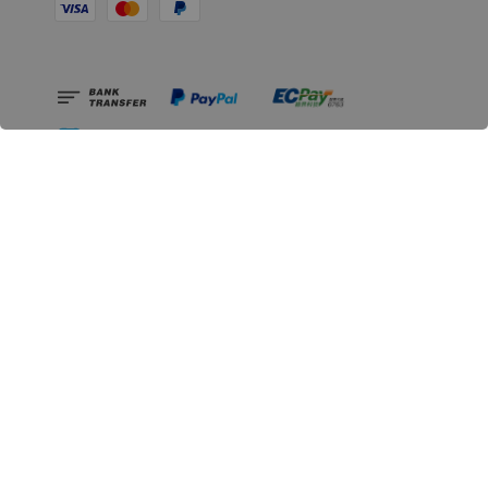
相關資訊
無人島玩具公司資訊
里程碑
聯絡我們
認識GK
GK 預購流程說明
常見問題Q&A
EZWay易利委APP教學
For overseas clients