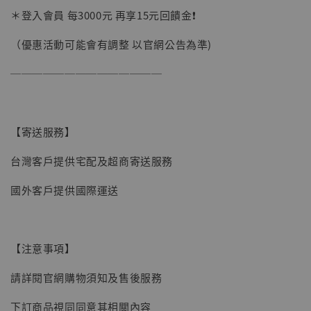
＊登入會員 每3000元 再享15元回饋金❗️
（優惠活動可能會有調整 以官網公告為準)
──────────────
【寄送服務】
台灣客戶提供宅配及超商寄送服務
國外客戶提供國際運送
【現貨】BJSTUDIO 1/6系列可動蒐藏人偶 讓
子彈飛 鵝城縣長 張麻子 [BK01]
【注意事項】
-
+
NT$ 4,980
NT$ 5,300
請詳閱官網購物須知及售後服務
下訂商品視同同意其相關內容