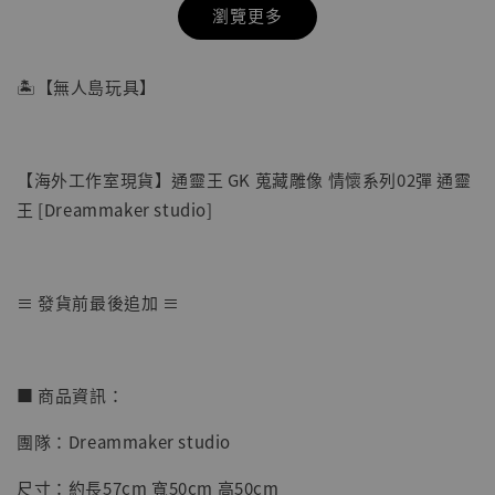
瀏覽更多
🏝【無人島玩具】
【海外工作室現貨】通靈王 GK 蒐藏雕像 情懷系列02彈 通靈
王 [Dreammaker studio]
≡ 發貨前最後追加 ≡
【店內現貨】七龍珠 系列蒐藏雕像 悟空 鳥山
明紀念款 [奇蹟工作室]
■ 商品資訊：
-
+
NT$ 4,280
團隊：Dreammaker studio
NT$ 5,580
尺寸：約長57cm 寬50cm 高50cm