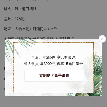
加入購物車
材質：PU+進口樹脂
體數：128體
加購優惠【海賊王 布魯克達摩 [7STARS Studio]】
配置：人物本體+ 阿彌陀丸+地台
＊春雨/劍氣特效均LED燈 呼吸/常亮雙模式
單筆訂單滿5件 享98折優惠
──────────────
登入會員 每3000元 再享15元回饋金
■ 販售資訊：
官網刷卡免手續費
➤ 價格 13980元
＊ 國際運費另計
⁝