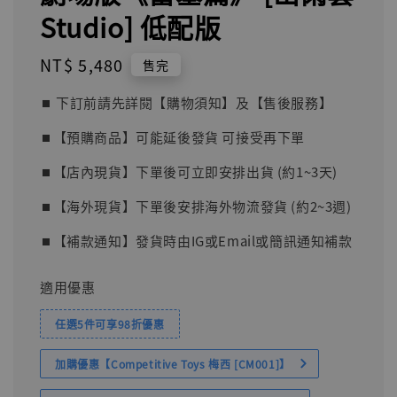
Studio] 低配版
Regular
NT$ 5,480
售完
price
⏹︎ 下訂前請先詳閱【購物須知】及【售後服務】
⏹︎【預購商品】可能延後發貨 可接受再下單
⏹︎【店內現貨】下單後可立即安排出貨 (約1~3天)
⏹︎【海外現貨】下單後安排海外物流發貨 (約2~3週)
⏹︎【補款通知】發貨時由IG或Email或簡訊通知補款
適用優惠
任選5件可享98折優惠
加購優惠【Competitive Toys 梅西 [CM001]】