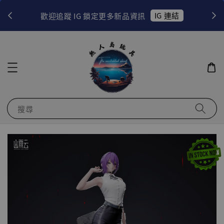
！
IG 連結
歡迎追蹤 IG 鎖定更多新品資訊
搜尋