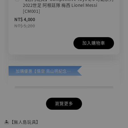
2022世足 阿根廷隊 梅西 Lionel Messi
[CM001]
NT$ 4,000
NT$ 5,200
加入購物車
加購優惠【悟空 鳥山明紀念款 [奇蹟工作室]】
瀏覽更多
🏝【無人島玩具】