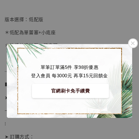
加購優惠【海賊王 布魯克達摩 [7STARS Studio]】
版本選擇：低配版
＊低配為單蕾塞+小底座
＊後續共鳴帕瓦、瑪奇瑪
單筆訂單滿5件 享98折優惠
──────────────
登入會員 每3000元 再享15元回饋金
■ 販售資訊：
官網刷卡免手續費
➤ 價格 5480元
→ 售價已包含國際運費
⁝
➤ 訂購方式：
【店內現貨】海賊王 系列蒐藏雕像 布魯克達