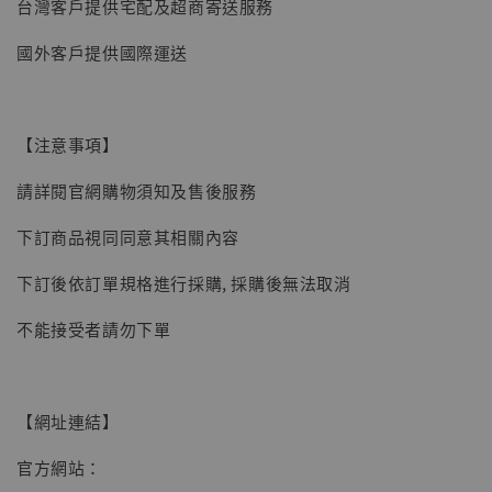
台灣客戶提供宅配及超商寄送服務
國外客戶提供國際運送
【注意事項】
請詳閱官網購物須知及售後服務
【現貨】BJSTUDIO 1/6系列可動蒐藏人偶 讓
下訂商品視同同意其相關內容
子彈飛 鵝城縣長 張麻子 [BK01]
下訂後依訂單規格進行採購, 採購後無法取消
-
+
NT$ 4,980
NT$ 5,300
不能接受者請勿下單
加入購物車
【網址連結】
官方網站：