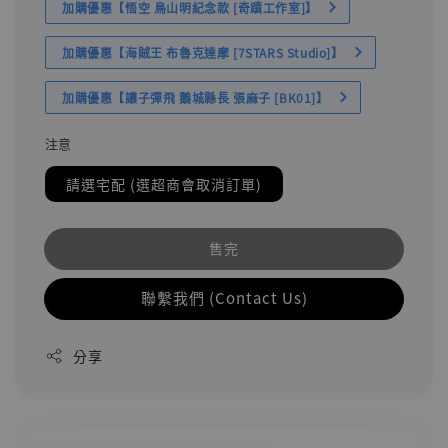
加購優惠【悟空 鳥山明紀念款 [奇蹟工作室]】
加購優惠【海賊王 布魯克達摩 [7STARS Studio]】
加購優惠【讓子彈飛 鵝城縣長 張麻子 [BK01]】
注意
請選宅配 (選超商會取消訂單)
售完
聯繫我們 (Contact Us)
分享