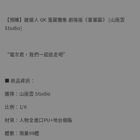
【預購】鏈鋸人 GK 蒐藏雕像 劇場版《蕾塞篇》 [山雨雲
Studio]
“電次君，我們一起逃走吧”
【店內現貨】七龍珠 系列蒐藏雕像 悟空 鳥山
明紀念款 [奇蹟工作室]
■ 商品資訊：
-
+
NT$ 4,280
團隊：山雨雲 Studio
NT$ 5,580
比例：1/6
加入購物車
材質：人物全進口PU+地台樹脂
體數：限量99體