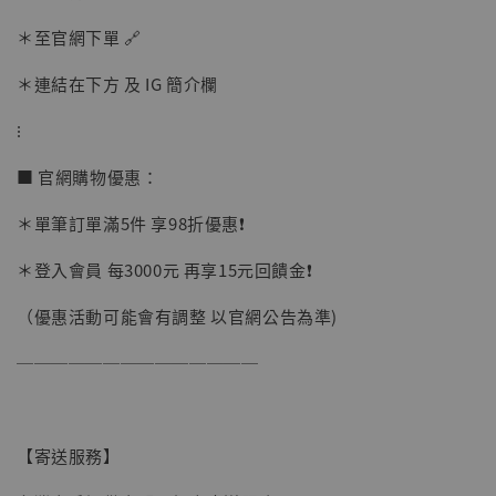
摩 [7STARS Studio]
＊至官網下單 🔗
-
+
NT$ 1,500
NT$ 1,870
＊連結在下方 及 IG 簡介欄
⁝
加入購物車
■ 官網購物優惠：
＊單筆訂單滿5件 享98折優惠❗️
加購優惠【讓子彈飛 鵝城縣長 張麻子 [BK01]】
＊登入會員 每3000元 再享15元回饋金❗️
（優惠活動可能會有調整 以官網公告為準)
──────────────
【寄送服務】