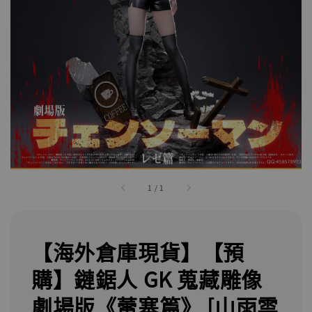
1
/
1
【海外倉庫現貨】【預
購】鏈鋸人 GK 蒐藏雕像
劇場版《蕾塞篇》 [山雨雲