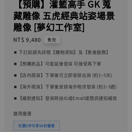
【預購】灌籃高手 GK 蒐
藏雕像 五虎經典站姿場景
雕像 [夢幻工作室]
Regular
NT$ 9,480
售完
price
⏹︎ 下訂前請先詳閱【購物須知】及【售後服務】
⏹︎【預購商品】可能延後發貨 可接受再下單
⏹︎【店內現貨】下單後可立即安排出貨 (約1~3天)
⏹︎【海外現貨】下單後安排海外物流發貨 (約2~3週)
⏹︎【補款通知】發貨時由IG或Email或簡訊通知補款
適用優惠
任選5件可享98折優惠