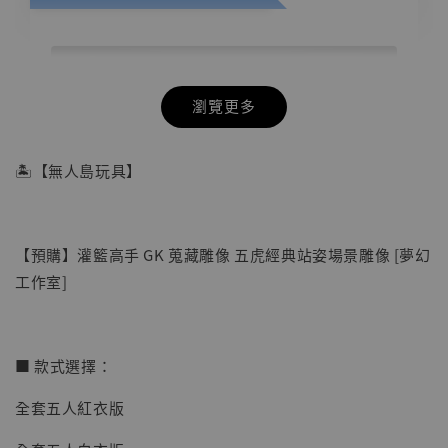
瀏覽更多
🏝【無人島玩具】
【預購】灌籃高手 GK 蒐藏雕像 五虎經典站姿場景雕像 [夢幻
工作室]
■ 款式選擇：
全套五人紅衣版
【店內現貨】七龍珠 系列蒐藏雕像 悟空 鳥山
明紀念款 [奇蹟工作室]