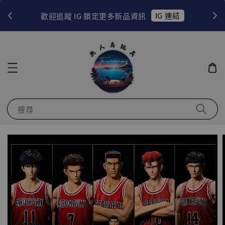
！
IG 連結
歡迎追蹤 IG 鎖定更多新品資訊
搜尋