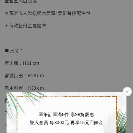
全套五人白衣版
-
+
NT$ 4,280
＊預定五人贈送櫻木雙頭+雙鞋替換配件包
NT$ 5,580
＊每款皆附金屬銘牌
加入購物車
■ 尺寸：
加購優惠【海賊王 布魯克達摩 [7STARS Studio]】
流川楓：H31 cm
宮城良田：H28 cm
赤木剛憲：H33 cm
櫻木花道：H31.5 cm
三井壽：H30.5 cm
單筆訂單滿5件 享98折優惠
登入會員 每3000元 再享15元回饋金
＊人物高度均不含底座