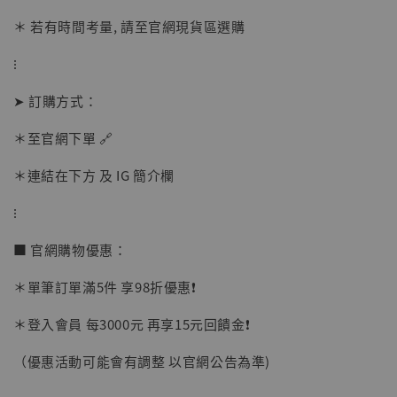
＊ 若有時間考量, 請至官網現貨區選購
⁝
➤ 訂購方式：
＊至官網下單 🔗
＊連結在下方 及 IG 簡介欄
⁝
■ 官網購物優惠：
＊單筆訂單滿5件 享98折優惠❗️
＊登入會員 每3000元 再享15元回饋金❗️
【現貨】BJSTUDIO 1/6系列可動蒐藏人偶 讓
（優惠活動可能會有調整 以官網公告為準)
子彈飛 鵝城縣長 張麻子 [BK01]