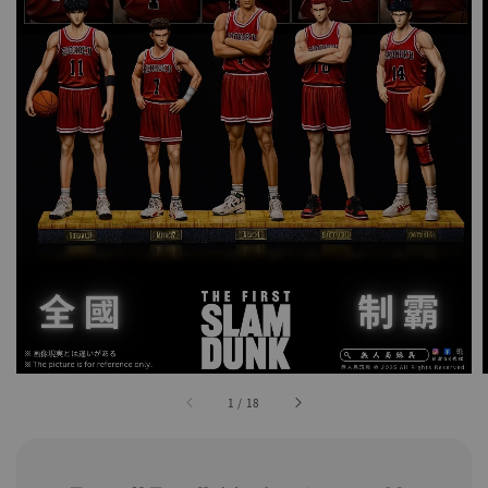
1
/
18