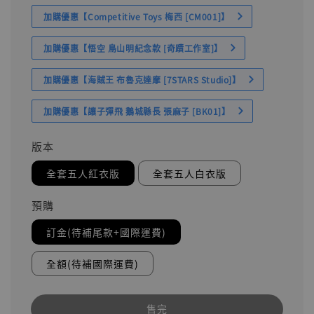
加購優惠【Competitive Toys 梅西 [CM001]】
加購優惠【悟空 鳥山明紀念款 [奇蹟工作室]】
加購優惠【海賊王 布魯克達摩 [7STARS Studio]】
加購優惠【讓子彈飛 鵝城縣長 張麻子 [BK01]】
版本
全套五人紅衣版
全套五人白衣版
預購
訂金(待補尾款+國際運費)
全額(待補國際運費)
售完