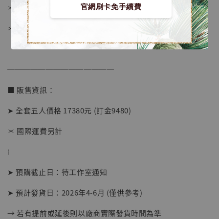
＊底座統一規格 12x11.9x2.8 cm
官網刷卡免手續費
＊人物比例為 1/6
──────────────
■ 販售資訊：
【店內現貨】海賊王 系列蒐藏雕像 布魯克達
摩 [7STARS Studio]
➤ 全套五人價格 17380元 (訂金9480)
-
+
NT$ 1,500
NT$ 1,870
＊ 國際運費另計
⁝
加入購物車
➤ 預購截止日：待工作室通知
➤ 預計發貨日：2026年4-6月 (僅供參考)
加購優惠【讓子彈飛 鵝城縣長 張麻子 [BK01]】
→ 若有提前或延後則以廠商實際發貨時間為準