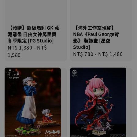
【預購】超級瑪利 GK 蒐
【海外工作室現貨】
藏雕像 自由女神馬里奧
NBA《Paul George背
冬季限定 [PG Studio]
影》 裝飾畫 [星空
Regular
NT$ 1,380
-
NT$
Studio]
Regular
NT$ 780
-
NT$ 1,480
price
1,980
price