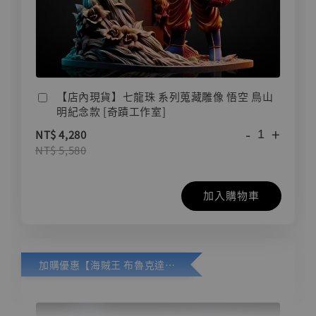
【店內現貨】七龍珠 系列蒐藏雕像 悟空 鳥山
明紀念款 [奇蹟工作室]
-
+
NT$ 4,280
NT$ 5,580
加入購物車
加購優惠【海賊王 布魯克達摩 [7STARS Studio]】