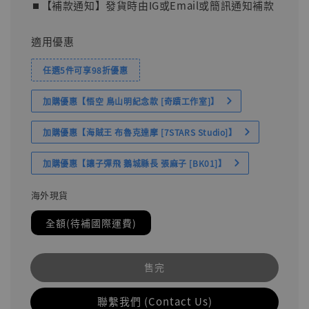
⏹︎【補款通知】發貨時由IG或Email或簡訊通知補款
適用優惠
任選5件可享98折優惠
加購優惠【悟空 鳥山明紀念款 [奇蹟工作室]】
加購優惠【海賊王 布魯克達摩 [7STARS Studio]】
加購優惠【讓子彈飛 鵝城縣長 張麻子 [BK01]】
海外現貨
全額(待補國際運費)
售完
聯繫我們 (Contact Us)