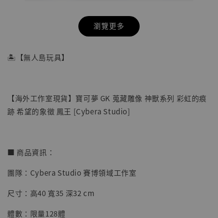
瀏覽更多
🏝【無人島玩具】
【海外工作室現貨】寶可夢 GK 蒐藏雕像 神獸系列 彩虹的痕
跡 希望的象徵 鳳王 [Cybera Studio]
■ 商品資訊：
【店內現貨】海賊王 系列蒐藏雕像 布魯克達
團隊：Cybera Studio 賽博領域工作室
摩 [7STARS Studio]
尺寸：高40 寬35 深32 cm
-
+
NT$ 1,500
NT$ 1,870
體數：限量128體