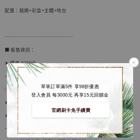
配置：銘牌+彩盒+主體+地台
加入購物車
──────────────
加購優惠【讓子彈飛 鵝城縣長 張麻子 [BK01]】
■ 販售資訊：
➤ 價格 8280元
＊ 國際運費另計
單筆訂單滿5件 享98折優惠
⁝
登入會員 每3000元 再享15元回饋金
➤ 預購截止日：待工作室通知
官網刷卡免手續費
➤ 預計發貨日：下單後約1個月 (僅供參考)
→ 若有提前或延後則以廠商實際發貨時間為準