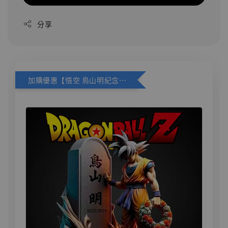
分享
加購優惠【悟空 鳥山明紀念款 [奇蹟工作室]】