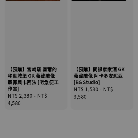
【預購】宮崎駿 霍爾的
【預購】間諜家家酒 GK
移動城堡 GK 蒐藏雕像
蒐藏雕像 阿卡多安妮亞
蘇菲與卡西法 [宅急便工
[BG Studio]
作室]
Regular
NT$ 1,580
-
NT$
Regular
NT$ 2,380
-
NT$
price
3,580
price
4,580