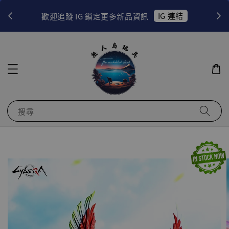
！
IG 連結
歡迎追蹤 IG 鎖定更多新品資訊
搜尋