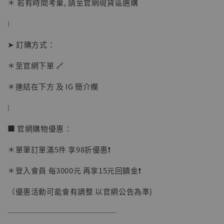
＊ 若有時間考量, 請至官網現貨區選購
⁝
➤ 訂購方式：
【現貨】BJSTUDIO 1/6系列可動蒐藏人偶 讓
＊至官網下單 🔗
子彈飛 鵝城縣長 張麻子 [BK01]
-
+
＊連結在下方 及 IG 簡介欄
NT$ 4,980
NT$ 5,300
⁝
■ 官網購物優惠：
加入購物車
＊單筆訂單滿5件 享98折優惠❗️
＊登入會員 每3000元 再享15元回饋金❗️
（優惠活動可能會有調整 以官網公告為準)
──────────────