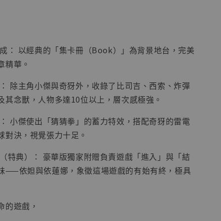
成： 以經典的「集卡冊（Book）」為背景地台，完美
章精華。
現貨】海賊王
藏雕像 布魯
裂： 除主角小傑與奇犽外，收錄了比司吉、西索、炸彈
[7STARS
]
及其念獸，人物多達10位以上，層次感極強。
-
+
原： 小傑使出「猜猜拳」的蓄力特效，搭配奇犽的雷電
球對決，視覺張力十足。
驗（特典）： 豪華版獨家附贈負責遊戲「進入」與「結
入購物車
妹——依妲與依蓮娜，象徵這場遊戲的有始有終，極具
命的遊戲，
加購優惠【讓子彈飛 鵝城縣長 張麻子 [BK01]】