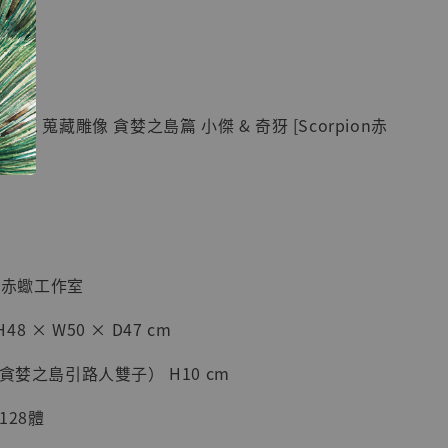
現貨】七龍珠
】
藏雕像 悟空
紀念款 [奇蹟
]
GK 蒐藏雕像 貪婪之島篇 小傑 & 奇犽 [Scorpion赤
-
+
入購物車
on赤蠍工作室
加購優惠【海賊王 布魯克達摩 [7STARS Studio]】
 × W50 × D47 cm
貪婪之島引路人雙子） H10 cm
128體