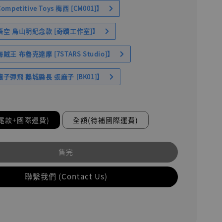
petitive Toys 梅西 [CM001]】
空 鳥山明紀念款 [奇蹟工作室]】
王 布魯克達摩 [7STARS Studio]】
子彈飛 鵝城縣長 張麻子 [BK01]】
尾款+國際運費)
全額(待補國際運費)
售完
聯繫我們 (Contact Us)