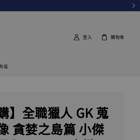
登入
購物車
布區
購】全職獵人 GK 蒐
像 貪婪之島篇 小傑