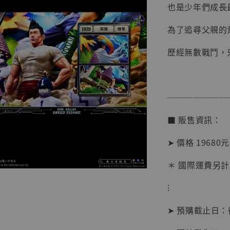
也是少年們成長
為了追尋父親的
歷經無數戰鬥，
───────
■ 販售資訊：
【現貨
BJST
➤ 價格 19680元
可動蒐
彈飛 
＊ 國際運費另計
子 [BK
NT$ 4,980
⁝
NT$ 5,300
➤ 預購截止日
加