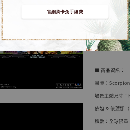
【店內
🏝【無人島玩具
官網刷卡免手續費
系列蒐
鳥山明
工作室
【預購】全職獵人 
NT$ 4,280
蠍工作室]
NT$ 5,580
加
■ 商品資訊：
團隊：Scorpi
場景主體尺寸：H48
依妲 & 依蓮娜（
體數：全球限量 