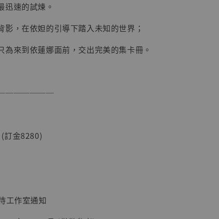
最迅速的試煉。
背影，在依妲的引導下踏入未知的世界；
只為來到依蓮娜面前，交出完美的集卡冊。
───────
】
UDIO 1/6系列
 (訂金8280)
藏人偶 讓子
鵝城縣長 張麻
01]
-
+
：待工作室通知
入購物車