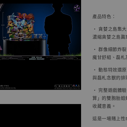
產品特色：
• 貪婪之島集大
濃縮貪婪之島篇
【店內
系列蒐
• 群像細節炸
克達摩 
Studio
魔甘舒組、磊札
NT$ 1,500
• 動態特效還
NT$ 1,870
與磊札念獸的排
• 完整遊戲體
加
算」的雙胞胎姐
收藏意義。
這是一場賭上性