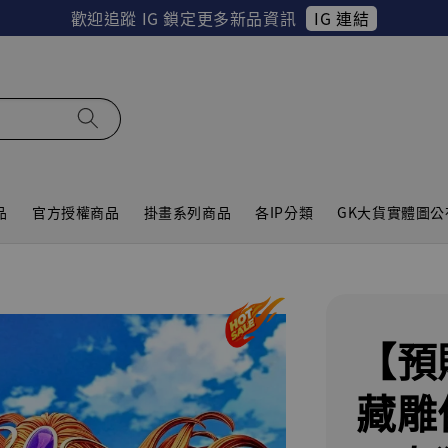
IG 連結
歡迎追蹤 IG 鎖定更多新品資訊
品
官方授權商品
掛畫系列商品
各IP分類
GK大貨實體圖公
【預
藏雕