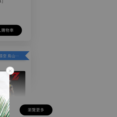
1]
入購物車
加購優惠【悟空 鳥山明紀念款 [奇蹟工作室]】
瀏覽更多