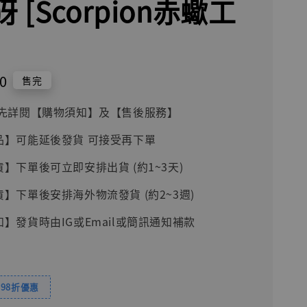
犽 [Scorpion赤蠍工
]
0
售完
前請先詳閱【購物須知】及【售後服務】
品】可能延後發貨 可接受再下單
貨】下單後可立即安排出貨 (約1~3天)
貨】下單後安排海外物流發貨 (約2~3週)
知】發貨時由IG或Email或簡訊通知補款
98折優惠