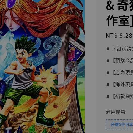
& 奇
作室
Regular
NT$ 8,28
price
⏹︎ 下訂
⏹︎【預購商
⏹︎【店內現
⏹︎【海外現
⏹︎【補款通
適用優惠
任選5件可享