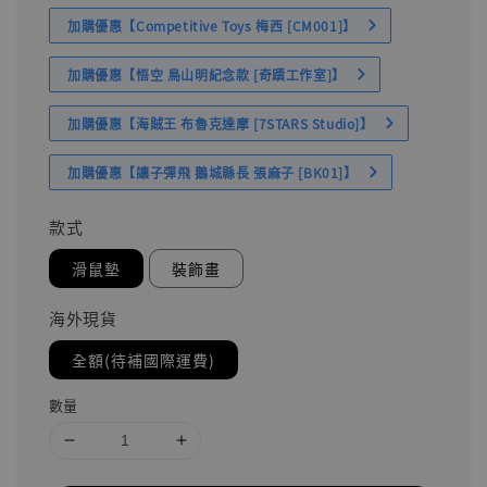
加購優惠【Competitive Toys 梅西 [CM001]】
加購優惠【悟空 鳥山明紀念款 [奇蹟工作室]】
加購優惠【海賊王 布魯克達摩 [7STARS Studio]】
加購優惠【讓子彈飛 鵝城縣長 張麻子 [BK01]】
款式
滑鼠墊
裝飾畫
海外現貨
全額(待補國際運費)
數量