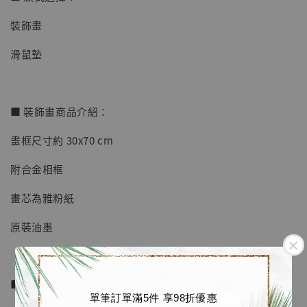
裝飾畫
【店內現貨】七龍珠 系列蒐藏雕像 悟空 鳥山
明紀念款 [奇蹟工作室]
滑鼠墊
-
+
NT$ 4,280
NT$ 5,580
■ 裝飾畫商品介紹：
加入購物車
畫框尺寸約 30x70 cm
附合金相框
加購優惠【海賊王 布魯克達摩 [7STARS Studio]】
畫芯為雅粉紙
原裝油墨
■ 滑鼠墊商品介紹：
單筆訂單滿5件 享98折優惠