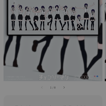
1
/
8