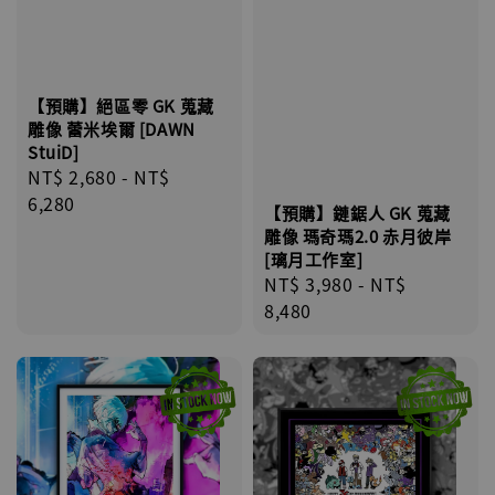
【預購】絕區零 GK 蒐藏
雕像 蕾米埃爾 [DAWN
StuiD]
Regular
NT$ 2,680
-
NT$
price
6,280
【預購】鏈鋸人 GK 蒐藏
雕像 瑪奇瑪2.0 赤月彼岸
[璃月工作室]
Regular
NT$ 3,980
-
NT$
price
8,480