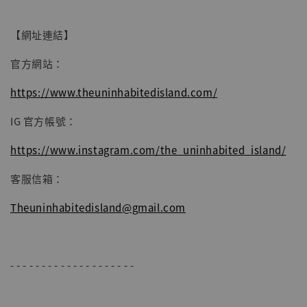
【網址連結】
官方網站：
https://www.theuninhabitedisland.com/
IG 官方帳號：
https://www.instagram.com/the_uninhabited_island/
客服信箱：
Theuninhabitedisland@gmail.com
- - - - - - - - - - - - - - - - - - - -