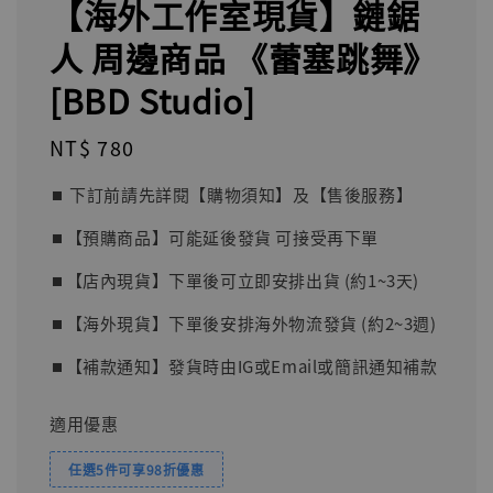
【海外工作室現貨】鏈鋸
人 周邊商品 《蕾塞跳舞》
[BBD Studio]
Regular
NT$ 780
price
⏹︎ 下訂前請先詳閱【購物須知】及【售後服務】
⏹︎【預購商品】可能延後發貨 可接受再下單
⏹︎【店內現貨】下單後可立即安排出貨 (約1~3天)
⏹︎【海外現貨】下單後安排海外物流發貨 (約2~3週)
⏹︎【補款通知】發貨時由IG或Email或簡訊通知補款
適用優惠
任選5件可享98折優惠