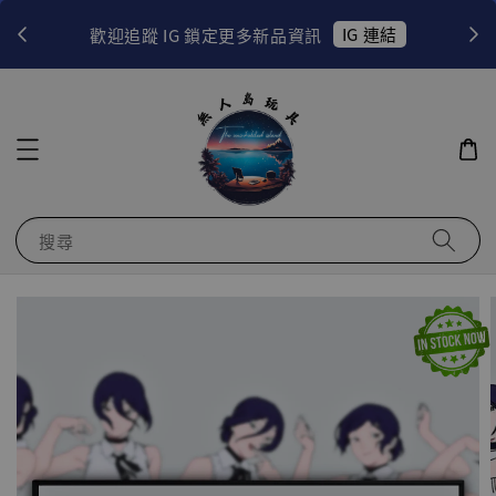
！
IG 連結
歡迎追蹤 IG 鎖定更多新品資訊
搜尋