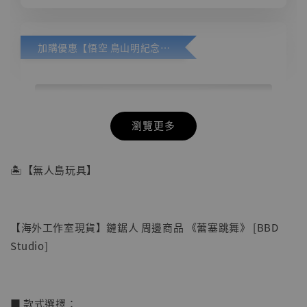
加購優惠【悟空 鳥山明紀念款 [奇蹟工作室]】
瀏覽更多
🏝【無人島玩具】
【海外工作室現貨】鏈鋸人 周邊商品 《蕾塞跳舞》 [BBD
Studio]
■ 款式選擇：