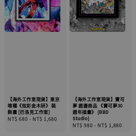
【海外工作室現貨】東京
【海外工作室現貨】寶可
喰種《炫彩金木研》 裝
夢 週邊商品 《寶可夢30
飾畫 [巴洛克工作室]
週年插畫》 [BBD
Regular
NT$ 680
-
NT$ 1,680
Studio]
Regular
NT$ 980
-
NT$ 1,880
price
price