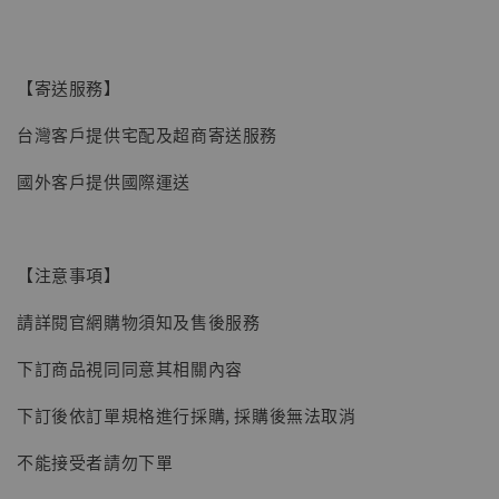
【現貨】BJSTUDIO 1/6系列可動蒐藏人偶 讓
子彈飛 鵝城縣長 張麻子 [BK01]
【寄送服務】
-
+
NT$ 4,980
NT$ 5,300
台灣客戶提供宅配及超商寄送服務
國外客戶提供國際運送
加入購物車
【注意事項】
請詳閱官網購物須知及售後服務
下訂商品視同同意其相關內容
下訂後依訂單規格進行採購, 採購後無法取消
不能接受者請勿下單