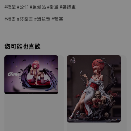
#模型 #公仔 #蒐藏品 #掛畫 #裝飾畫
#掛畫 #裝飾畫 #滑鼠墊 #蕾塞
您可能也喜歡