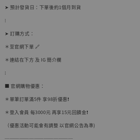
➤ 預計發貨日：下單後約1個月到貨
加購優惠【讓子彈飛 鵝城縣長 張麻子 [BK01]】
⁝
➤ 訂購方式：
＊至官網下單 🔗
＊連結在下方 及 IG 簡介欄
⁝
■ 官網購物優惠：
＊單筆訂單滿5件 享98折優惠❗️
＊登入會員 每3000元 再享15元回饋金❗️
（優惠活動可能會有調整 以官網公告為準)
──────────────