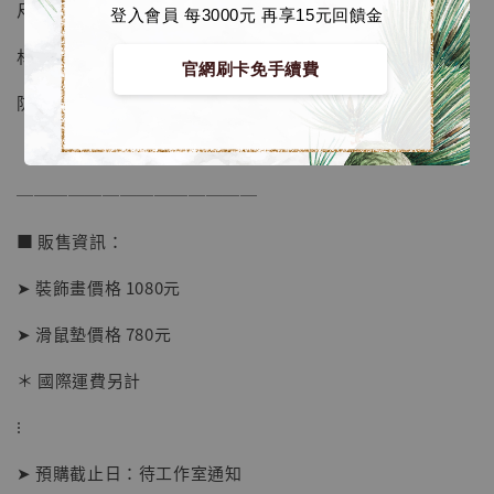
尺寸約 90x40 cm
登入會員 每3000元 再享15元回饋金
材質為 天然橡膠
官網刷卡免手續費
防滑底面設計
──────────────
■ 販售資訊：
➤ 裝飾畫價格 1080元
【店內現貨】海賊王 系列蒐藏雕像 布魯克達
摩 [7STARS Studio]
➤ 滑鼠墊價格 780元
-
+
NT$ 1,500
NT$ 1,870
＊ 國際運費另計
⁝
加入購物車
➤ 預購截止日：待工作室通知