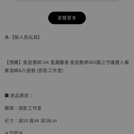
瀏覽更多
🏝【無人島玩具】
【預購】家庭教師 GK 蒐藏雕像 家庭教師005霧之守護雙人舞
庫洛姆&六道骸 [掠影工作室]
■ 商品資訊：
團隊：掠影工作室
【店內現貨】七龍珠 系列蒐藏雕像 悟空 鳥山
明紀念款 [奇蹟工作室]
尺寸：高50 寬44 深38cm
-
+
NT$ 4,280
＊可發光