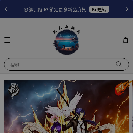
！
IG 連結
歡迎追蹤 IG 鎖定更多新品資訊
搜尋