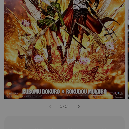
1
/
14