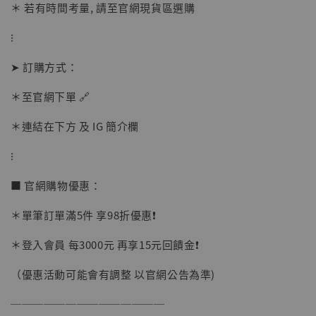
＊ 若有時間考量, 請至官網現貨區選購
⁝
➤ 訂購方式：
＊至官網下單 🔗
【店內現貨】海賊王 系列蒐藏雕像 布魯克達
摩 [7STARS Studio]
＊連結在下方 及 IG 簡介欄
-
+
NT$ 1,500
NT$ 1,870
⁝
■ 官網購物優惠：
加入購物車
＊單筆訂單滿5件 享98折優惠❗️
＊登入會員 每3000元 再享15元回饋金❗️
加購優惠【讓子彈飛 鵝城縣長 張麻子 [BK01]】
（優惠活動可能會有調整 以官網公告為準)
──────────────