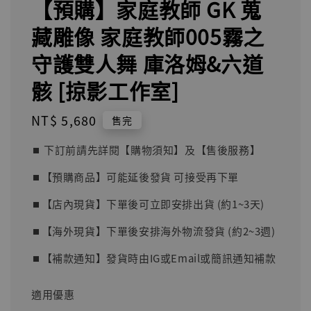
【預購】家庭教師 GK 蒐
藏雕像 家庭教師005霧之
守護雙人舞 庫洛姆&六道
骸 [掠影工作室]
Regular
NT$ 5,680
售完
price
⏹︎ 下訂前請先詳閱【購物須知】及【售後服務】
⏹︎【預購商品】可能延後發貨 可接受再下單
⏹︎【店內現貨】下單後可立即安排出貨 (約1~3天)
⏹︎【海外現貨】下單後安排海外物流發貨 (約2~3週)
⏹︎【補款通知】發貨時由IG或Email或簡訊通知補款
適用優惠