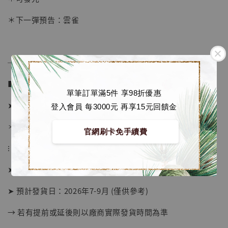
NT$ 5,580
＊下一彈預告：雲雀
加入購物車
──────────────
加購優惠【海賊王 布魯克達摩 [7STARS Studio]】
■ 販售資訊：
單筆訂單滿5件 享98折優惠
➤ 價格 13680元 (訂金5680)
登入會員 每3000元 再享15元回饋金
＊ 國際運費另計
官網刷卡免手續費
⁝
➤ 預購截止日：待工作室通知
➤ 預計發貨日：2026年7-9月 (僅供參考)
→ 若有提前或延後則以廠商實際發貨時間為準