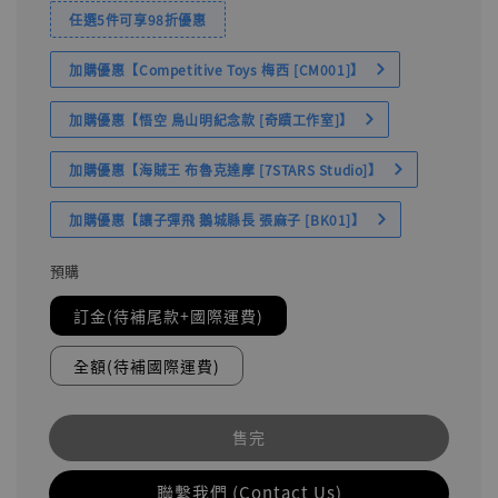
任選5件可享98折優惠
加購優惠【Competitive Toys 梅西 [CM001]】
加購優惠【悟空 鳥山明紀念款 [奇蹟工作室]】
加購優惠【海賊王 布魯克達摩 [7STARS Studio]】
加購優惠【讓子彈飛 鵝城縣長 張麻子 [BK01]】
預購
訂金(待補尾款+國際運費)
全額(待補國際運費)
售完
聯繫我們 (Contact Us)