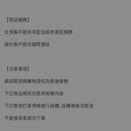
【寄送服務】
台灣客戶提供宅配及超商寄送服務
國外客戶提供國際運送
【注意事項】
請詳閱官網購物須知及售後服務
下訂商品視同同意其相關內容
【現貨】BJSTUDIO 1/6系列可動蒐藏人偶 讓
下訂後依訂單規格進行採購, 採購後無法取消
子彈飛 鵝城縣長 張麻子 [BK01]
不能接受者請勿下單
-
+
NT$ 4,980
NT$ 5,300