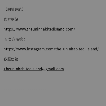
【網址連結】
加入購物車
官方網站：
https://www.theuninhabitedisland.com/
IG 官方帳號：
https://www.instagram.com/the_uninhabited_island/
客服信箱：
Theuninhabitedisland@gmail.com
- - - - - - - - - - - - - - - - - - - -