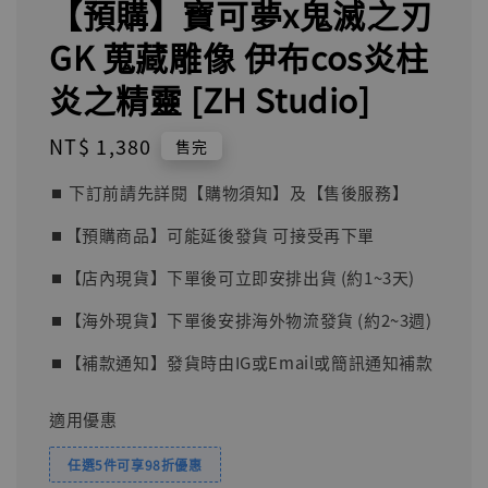
【預購】寶可夢x鬼滅之刃
GK 蒐藏雕像 伊布cos炎柱
炎之精靈 [ZH Studio]
Regular
NT$ 1,380
售完
price
⏹︎ 下訂前請先詳閱【購物須知】及【售後服務】
⏹︎【預購商品】可能延後發貨 可接受再下單
⏹︎【店內現貨】下單後可立即安排出貨 (約1~3天)
⏹︎【海外現貨】下單後安排海外物流發貨 (約2~3週)
⏹︎【補款通知】發貨時由IG或Email或簡訊通知補款
適用優惠
任選5件可享98折優惠