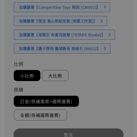
加購優惠【Competitive Toys 梅西 [CM001]】
加購優惠【悟空 鳥山明紀念款 [奇蹟工作室]】
加購優惠【海賊王 布魯克達摩 [7STARS Studio]】
加購優惠【讓子彈飛 鵝城縣長 張麻子 [BK01]】
比例
小比例
大比例
預購
訂金(待補尾款+國際運費)
全額(待補國際運費)
售完