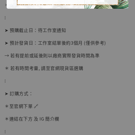
＊ 國際運費另計
⁝
➤ 預購截止日：待工作室通知
➤ 預計發貨日：工作室結單後約3個月 (僅供參考)
→ 若有提前或延後則以廠商實際發貨時間為準
【店內現貨】海賊王 系列蒐藏雕像 布魯克達
摩 [7STARS Studio]
＊ 若有時間考量, 請至官網現貨區選購
-
+
NT$ 1,500
NT$ 1,870
⁝
➤ 訂購方式：
加入購物車
＊至官網下單 🔗
＊連結在下方 及 IG 簡介欄
加購優惠【讓子彈飛 鵝城縣長 張麻子 [BK01]】
⁝