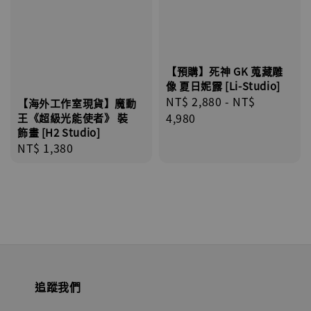
【預購】死神 GK 蒐藏雕
像 夏日妮露 [Li-Studio]
Regular
NT$ 2,880
-
NT$
【海外工作室現貨】魔動
price
4,980
王《超級光能使者》 裝
飾畫 [H2 Studio]
Regular
NT$ 1,380
price
追蹤我們