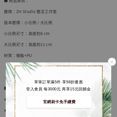
■ 商品資訊：
-
+
NT$ 4,280
團隊：ZH Studio 整活工作室
NT$ 5,580
版本選擇：小比例 / 大比例
加入購物車
小比例尺寸：高度約8 cm
大比例尺寸：高度約11 cm
加購優惠【海賊王 布魯克達摩 [7STARS Studio]】
材質：樹脂+PU
──────────────
單筆訂單滿5件 享98折優惠
■ 販售資訊：
登入會員 每3000元 再享15元回饋金
➤ 小比例價格 1980元 (訂金1380)
官網刷卡免手續費
➤ 大比例價格 2480元 (訂金1380)