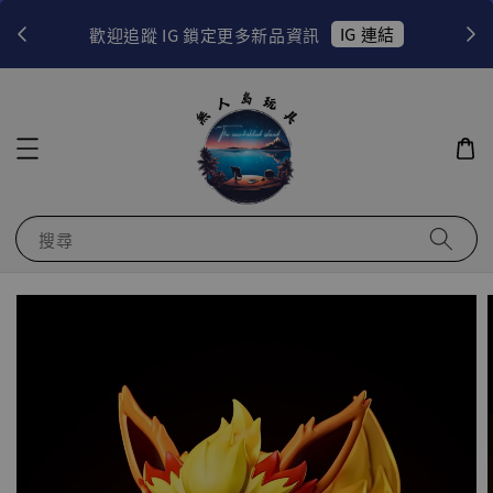
！
IG 連結
歡迎追蹤 IG 鎖定更多新品資訊
搜尋