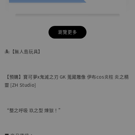
瀏覽更多
🏝【無人島玩具】
【預購】寶可夢x鬼滅之刃 GK 蒐藏雕像 伊布cos炎柱 炎之精
靈 [ZH Studio]
“整之呼吸 玖之型 煉獄！”
【店內現貨】七龍珠 系列蒐藏雕像 悟空 鳥山
明紀念款 [奇蹟工作室]