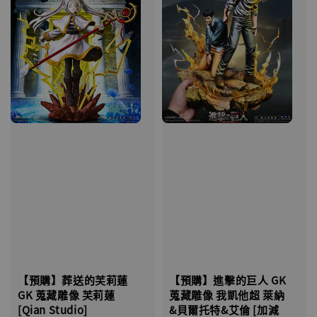
【預購】葬送的芙莉蓮
【預購】進擊的巨人 GK
GK 蒐藏雕像 芙莉蓮
蒐藏雕像 我凱他超 萊納
[Qian Studio]
&貝爾托特&艾倫 [加減