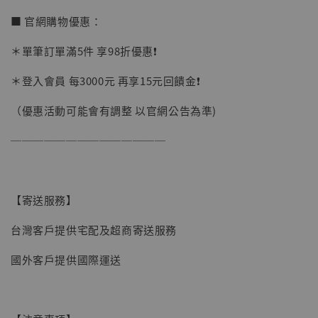
■ 官網購物優惠：
＊單筆訂單滿5件 享98折優惠❗️
＊登入會員 每3000元 再享15元回饋金❗️
（優惠活動可能會有調整 以官網公告為準)
──────────────
【寄送服務】
台灣客戶提供宅配及超商寄送服務
國外客戶提供國際運送
【現貨】BJSTUDIO 1/6系列可動蒐藏人偶 讓
子彈飛 鵝城縣長 張麻子 [BK01]