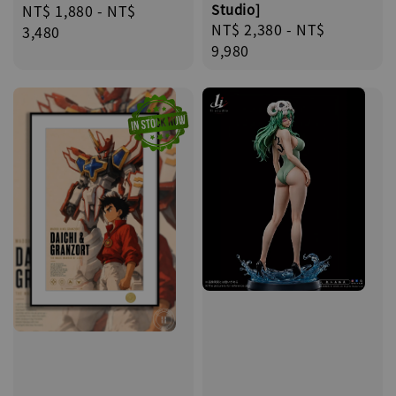
Regular
NT$ 1,880
-
NT$
Studio]
Regular
NT$ 2,380
-
NT$
price
3,480
price
9,980