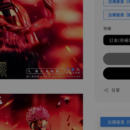
加購優惠【海賊
加購優惠【讓
預購
訂金(待補
分享