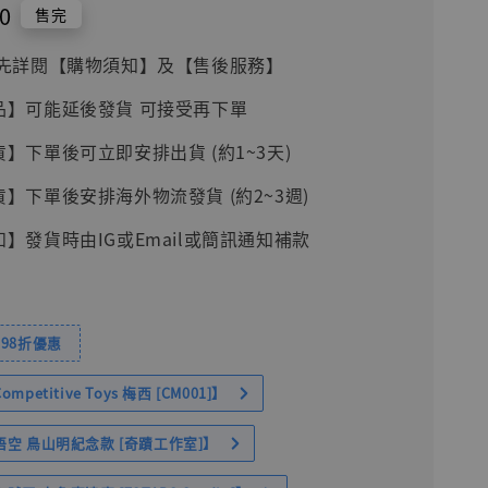
0
售完
前請先詳閱【購物須知】及【售後服務】
品】可能延後發貨 可接受再下單
貨】下單後可立即安排出貨 (約1~3天)
貨】下單後安排海外物流發貨 (約2~3週)
知】發貨時由IG或Email或簡訊通知補款
98折優惠
petitive Toys 梅西 [CM001]】
空 鳥山明紀念款 [奇蹟工作室]】