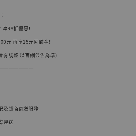
惠：
享98折優惠❗️
】
00元 再享15元回饋金❗️
UDIO 1/6系列
藏人偶 讓子
會有調整 以官網公告為準)
鵝城縣長 張麻
01]
───────
-
+
入購物車
配及超商寄送服務
際運送