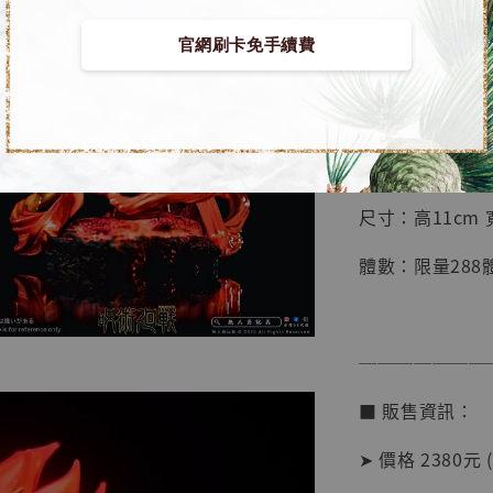
【預購】咒術迴戰
NT$ 4,280
官網刷卡免手續費
NT$ 5,580
■ 商品資訊：
加
團隊：極之番
尺寸：高11cm 寬
體數：限量288
───────
■ 販售資訊：
➤ 價格 2380元 