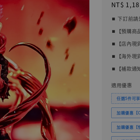
Regular
NT$ 1,18
price
⏹︎ 下訂
⏹︎【預購商
⏹︎【店內現
⏹︎【海外現
⏹︎【補款通
適用優惠
任選5件可享
加購優惠【Com
加購優惠【悟