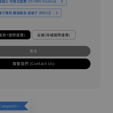
王 布魯克達摩 [7STARS Studio]】
子彈飛 鵝城縣長 張麻子 [BK01]】
尾款+國際運費)
全額(待補國際運費)
售完
聯繫我們 (Contact Us)
加購優惠【Competitive Toys 梅西 [CM001]】