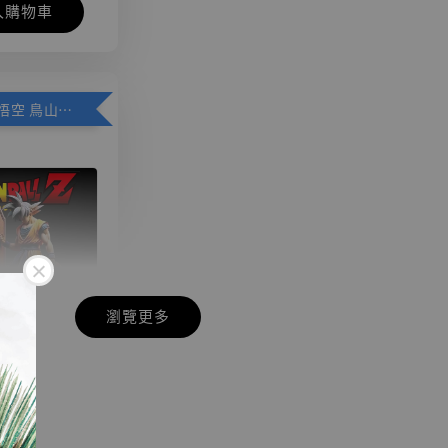
入購物車
加購優惠【悟空 鳥山明紀念款 [奇蹟工作室]】
瀏覽更多
現貨】七龍珠
】
藏雕像 悟空
紀念款 [奇蹟
]