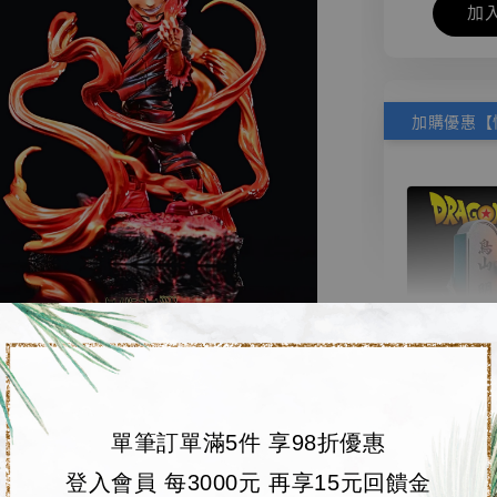
加
【店內
🏝【無人島玩具
系列蒐
單筆訂單滿5件 享98折優惠
鳥山明
登入會員 每3000元 再享15元回饋金
工作室