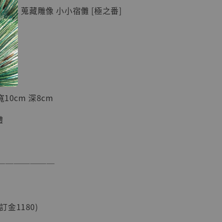
 GK 蒐藏雕像 小小宿儺 [極之番]
-
+
入購物車
10cm 深8cm
加購優惠【海賊王 布魯克達摩 [7STARS Studio]】
體
───────
(訂金1180)