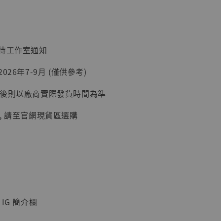
現貨】海賊王
藏雕像 布魯
[7STARS
]
：待工作室通知
-
+
026年7-9月 (僅供參考)
延後則以廠商實際發貨時間為準
入購物車
, 請至官網現貨區選購
加購優惠【讓子彈飛 鵝城縣長 張麻子 [BK01]】
IG 簡介欄