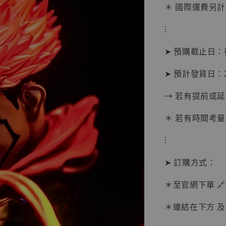
＊ 國際運費另計
【店內
系列蒐
⁝
克達摩 
Studio
➤ 預購截止日
NT$ 1,500
➤ 預計發貨日：2
NT$ 1,870
→ 若有提前或
加
＊ 若有時間考量
⁝
➤ 訂購方式：
＊至官網下單 🔗
＊連結在下方 及 