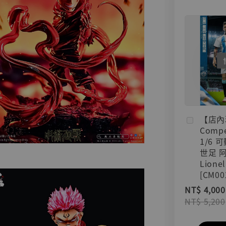
【店內
Compe
1/6 
世足 
Lionel
[CM00
NT$ 4,000
NT$ 5,200