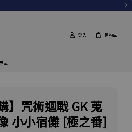
登入
購物車
布區
購】咒術迴戰 GK 蒐
像 小小宿儺 [極之番]