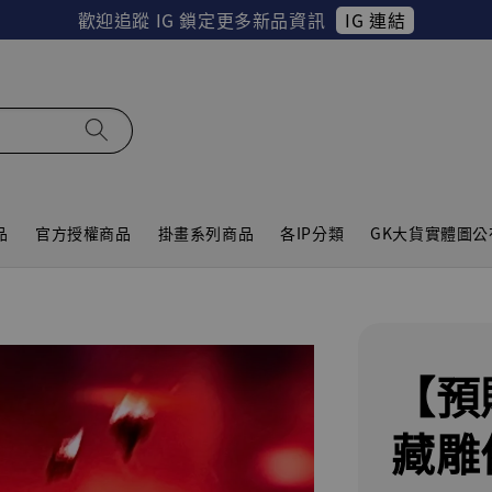
IG 連結
歡迎追蹤 IG 鎖定更多新品資訊
品
官方授權商品
掛畫系列商品
各IP分類
GK大貨實體圖公
【預
藏雕