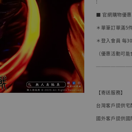
⁝
■ 官網購物優
＊單筆訂單滿5件 
【現貨
＊登入會員 每30
BJST
可動蒐
（優惠活動可能
彈飛 
子 [BK
───────
NT$ 4,980
NT$ 5,300
【寄送服務】
加
台灣客戶提供宅
國外客戶提供國