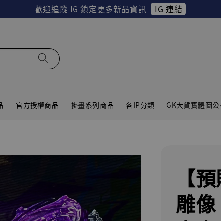
IG 連結
歡迎追蹤 IG 鎖定更多新品資訊
品
官方授權商品
掛畫系列商品
各IP分類
GK大貨實體圖公
【預
雕像