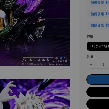
加購優惠【悟
加購優惠【海賊
加購優惠【讓
預購
訂金(待補
數量