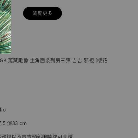
瀏覽更多
現貨】七龍珠
】
藏雕像 悟空
紀念款 [奇蹟
]
GK 蒐藏雕像 主角團系列第三彈 吉吉 邪視 [櫻花
-
+
入購物車
io
加購優惠【海賊王 布魯克達摩 [7STARS Studio]】
5 深33 cm
部邪視以及吉吉頭部眼睛都可亮燈