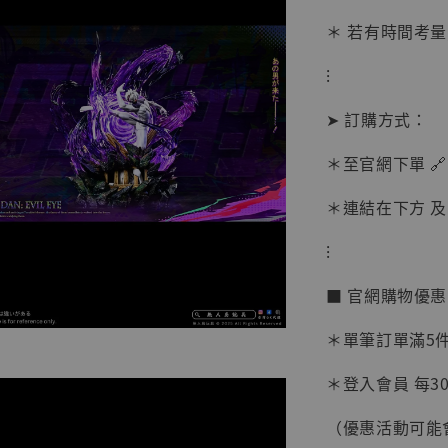
＊ 若有時間考量
⁝
➤ 訂購方式：
＊至官網下單 🔗
＊連結在下方 及 
⁝
■ 官網購物優
【現貨
BJST
＊單筆訂單滿5件 
可動蒐
彈飛 
＊登入會員 每30
子 [BK
（優惠活動可能
NT$ 4,980