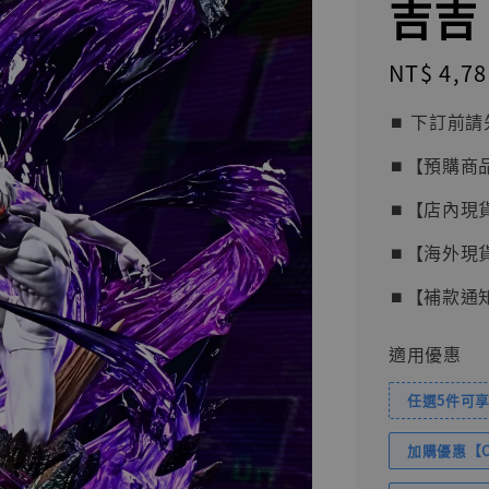
吉吉 
Regular
NT$ 4,78
price
⏹︎ 下訂
⏹︎【預購商
⏹︎【店內現
⏹︎【海外現
⏹︎【補款通
適用優惠
任選5件可享
加購優惠【Com