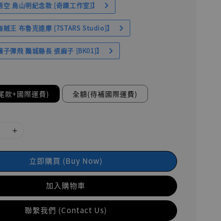
空 鳥山明紀念款 [奇蹟工作室]】
王 布魯克達摩 [7STARS Studio]】
子彈飛 鵝城縣長 張麻子 [BK01]】
尾款+國際運費)
全額(待補國際運費)
立即購買 (Buy Now)
加入購物車
聯繫我們 (Contact Us)