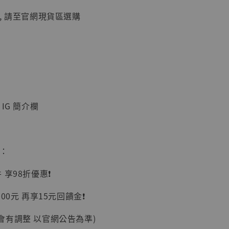
, 請至官網現貨區選購
加購優惠【讓子彈飛 鵝城縣長 張麻子 [BK01]】
IG 簡介欄
惠：
】
UDIO 1/6系列
享98折優惠❗️
藏人偶 讓子
鵝城縣長 張麻
00元 再享15元回饋金❗️
01]
-
+
會有調整 以官網公告為準)