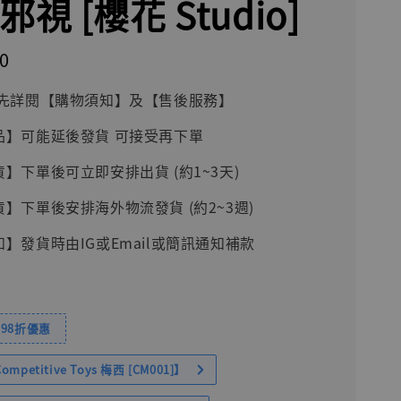
邪視 [櫻花 Studio]
0
前請先詳閱【購物須知】及【售後服務】
品】可能延後發貨 可接受再下單
貨】下單後可立即安排出貨 (約1~3天)
貨】下單後安排海外物流發貨 (約2~3週)
知】發貨時由IG或Email或簡訊通知補款
98折優惠
petitive Toys 梅西 [CM001]】