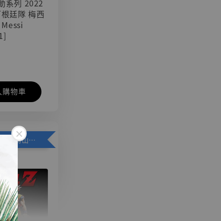
可動系列 2022
阿根廷隊 梅西
 Messi
1]
入購物車
加購優惠【悟空 鳥山明紀念款 [奇蹟工作室]】