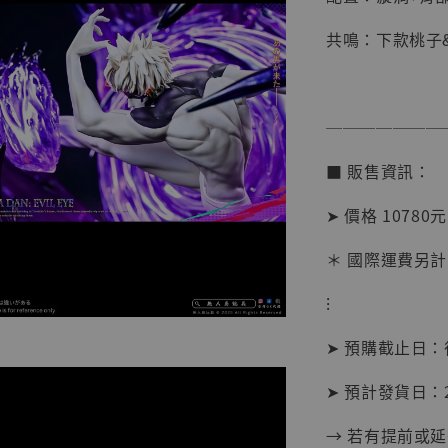
共鳴：下款桃子
───────
■ 販售資訊：
【店內
➤ 價格 10780元
系列蒐
克達摩 
＊ 國際運費另計
Studio
⁝
NT$ 1,500
NT$ 1,870
➤ 預購截止日
➤ 預計發貨日：2
加
→ 若有提前或