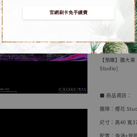
官網刷卡免手續費
【店內
🏝【無人島玩具
系列蒐
鳥山明
工作室
【預購】膽大黨 
NT$ 4,280
Studio]
NT$ 5,580
加
■ 商品資訊：
團隊：櫻花 Stud
尺寸：高40 寬37.
配置：漩渦+背