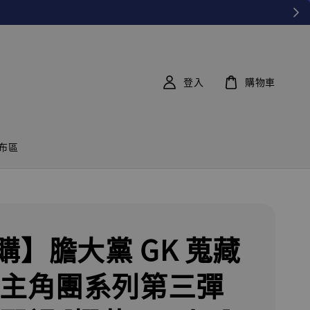
登入
購物車
布區
購】膽大黨 GK 蒐藏
 主角團系列第三彈