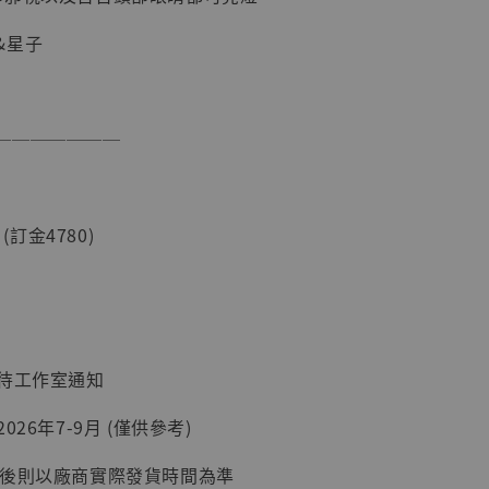
&星子
───────
現貨】海賊王
 (訂金4780)
藏雕像 布魯
[7STARS
]
-
+
：待工作室通知
026年7-9月 (僅供參考)
入購物車
延後則以廠商實際發貨時間為準