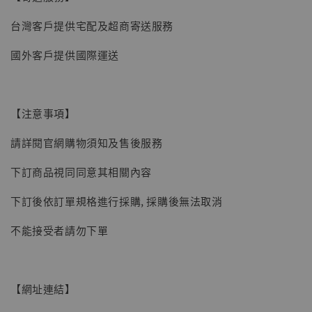
【現貨】BJSTUDIO 1/6系列可動蒐藏人偶 讓
台灣客戶提供宅配及超商寄送服務
子彈飛 鵝城縣長 張麻子 [BK01]
國外客戶提供國際運送
-
+
NT$ 4,980
NT$ 5,300
【注意事項】
加入購物車
請詳閱官網購物須知及售後服務
下訂商品視同同意其相關內容
下訂後依訂單規格進行採購, 採購後無法取消
不能接受者請勿下單
【網址連結】