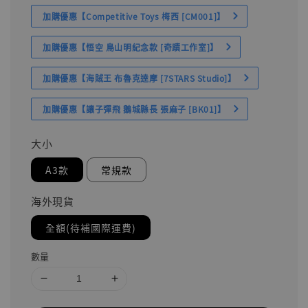
加購優惠【Competitive Toys 梅西 [CM001]】
加購優惠【悟空 鳥山明紀念款 [奇蹟工作室]】
加購優惠【海賊王 布魯克達摩 [7STARS Studio]】
加購優惠【讓子彈飛 鵝城縣長 張麻子 [BK01]】
大小
A3款
常規款
海外現貨
全額(待補國際運費)
數量