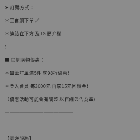
➤ 訂購方式：
加購優惠【讓子彈飛 鵝城縣長 張麻子 [BK01]】
＊至官網下單 🔗
＊連結在下方 及 IG 簡介欄
⁝
■ 官網購物優惠：
＊單筆訂單滿5件 享98折優惠❗️
＊登入會員 每3000元 再享15元回饋金❗️
（優惠活動可能會有調整 以官網公告為準)
──────────────
【寄送服務】