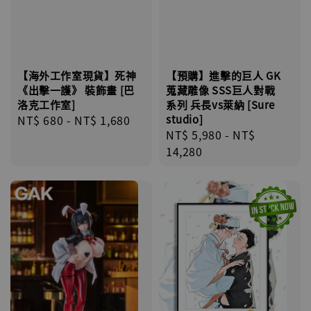
【海外工作室現貨】死神
【預購】進擊的巨人 GK
《出擊一護》 裝飾畫 [巴
蒐藏雕像 SSS巨人對戰
洛克工作室]
系列 兵長vs萊納 [Sure
Regular
NT$ 680
-
NT$ 1,680
studio]
Regular
NT$ 5,980
-
NT$
price
price
14,280