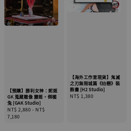
【海外工作室現貨】鬼滅
之刃無限城篇《狛戀》裝
飾畫 [H2 Studio]
【預購】勝利女神：妮姬
Regular
NT$ 1,380
GK 蒐藏雕像 露姬・倒楣
price
兔 [GAK Studio]
Regular
NT$ 2,880
-
NT$
price
7,180