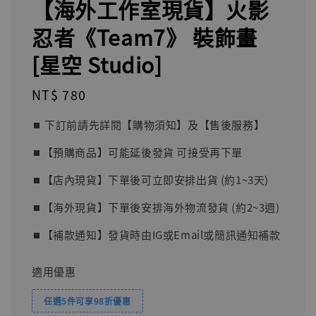
【海外工作室現貨】火影
忍者《Team7》 裝飾畫
[星空 Studio]
Regular
NT$ 780
price
⏹︎ 下訂前請先詳閱【購物須知】及【售後服務】
⏹︎【預購商品】可能延後發貨 可接受再下單
⏹︎【店內現貨】下單後可立即安排出貨 (約1~3天)
⏹︎【海外現貨】下單後安排海外物流發貨 (約2~3週)
⏹︎【補款通知】發貨時由IG或Email或簡訊通知補款
適用優惠
任選5件可享98折優惠