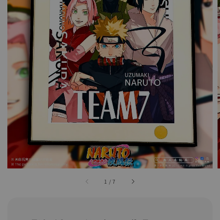
1
/
7