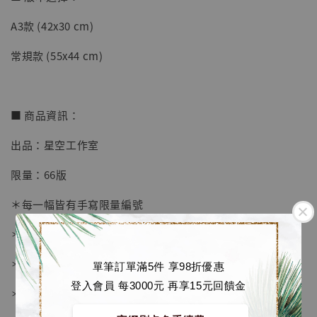
A3款 (42x30 cm)
【店內現貨】七龍珠 系列蒐藏雕像 悟空 鳥山
明紀念款 [奇蹟工作室]
常規款 (55x44 cm)
-
+
NT$ 4,280
NT$ 5,580
■ 商品資訊：
加入購物車
出品：星空工作室
限量：66版
加購優惠【海賊王 布魯克達摩 [7STARS Studio]】
＊每一幅皆有手寫限量編號
＊畫框為 黑色磨砂金屬相框
＊愛普生原裝墨水微噴
單筆訂單滿5件 享98折優惠
登入會員 每3000元 再享15元回饋金
＊表面配有防塵透明有機玻璃