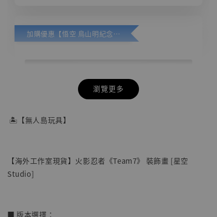
加購優惠【悟空 鳥山明紀念款 [奇蹟工作室]】
瀏覽更多
🏝【無人島玩具】
【海外工作室現貨】火影忍者《Team7》 裝飾畫 [星空
Studio]
■ 版本選擇：