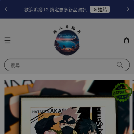
！
IG 連結
歡迎追蹤 IG 鎖定更多新品資訊
搜尋