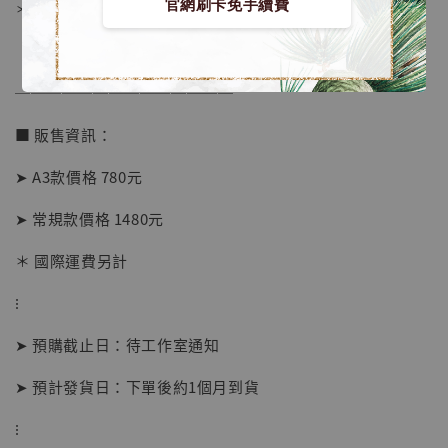
官網刷卡免手續費
＊背面爲黑色防潮背板
──────────────
■ 販售資訊：
➤ A3款價格 780元
➤ 常規款價格 1480元
＊ 國際運費另計
【店內現貨】海賊王 系列蒐藏雕像 布魯克達
摩 [7STARS Studio]
⁝
-
+
NT$ 1,500
NT$ 1,870
➤ 預購截止日：待工作室通知
➤ 預計發貨日：下單後約1個月到貨
加入購物車
⁝