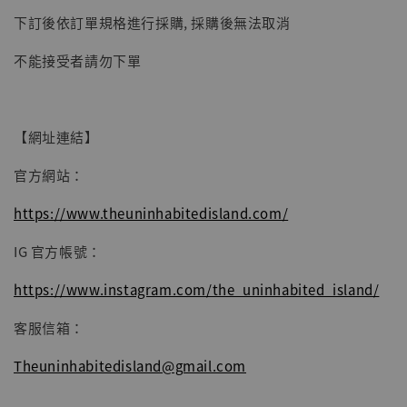
下訂後依訂單規格進行採購, 採購後無法取消
不能接受者請勿下單
【現貨】BJSTUDIO 1/6系列可動蒐藏人偶 讓
子彈飛 鵝城縣長 張麻子 [BK01]
-
+
NT$ 4,980
【網址連結】
NT$ 5,300
官方網站：
加入購物車
https://www.theuninhabitedisland.com/
IG 官方帳號：
https://www.instagram.com/the_uninhabited_island/
客服信箱：
Theuninhabitedisland@gmail.com