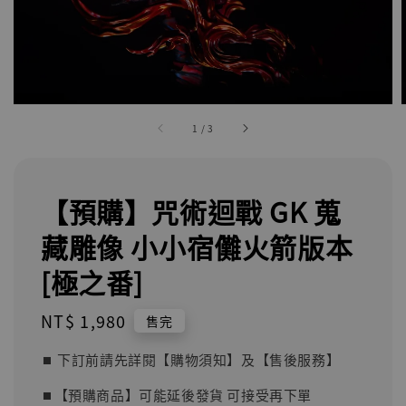
1
/
3
【預購】咒術迴戰 GK 蒐
藏雕像 小小宿儺火箭版本
[極之番]
Regular
NT$ 1,980
售完
price
⏹︎ 下訂前請先詳閱【購物須知】及【售後服務】
⏹︎【預購商品】可能延後發貨 可接受再下單