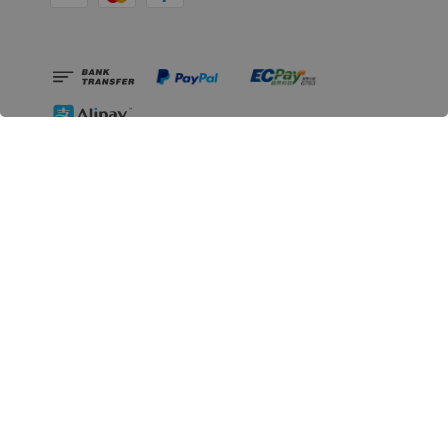
相關資訊
無人島玩具公司資訊
里程碑
聯絡我們
認識GK
GK 預購流程說明
常見問題Q&A
EZWay易利委APP教學
For overseas clients