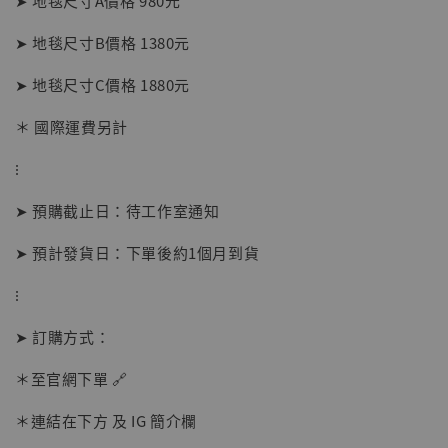
➤ 地毯尺寸A價格 980元
➤ 地毯尺寸B價格 1380元
➤ 地毯尺寸C價格 1880元
【現貨】BJSTUDIO 1/6系列可動蒐藏人偶 讓
＊ 國際運費另計
子彈飛 鵝城縣長 張麻子 [BK01]
⁝
-
+
NT$ 4,980
NT$ 5,300
➤ 預購截止日：待工作室通知
➤ 預計發貨日：下單後約1個月到貨
加入購物車
⁝
➤ 訂購方式：
＊至官網下單 🔗
＊連結在下方 及 IG 簡介欄