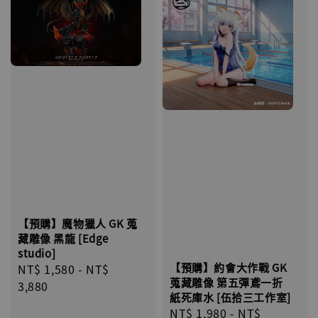
【預購】魔物獵人 GK 蒐
藏雕像 黑龍 [Edge
studio]
【預購】約會大作戰 GK
Regular
NT$ 1,580
-
NT$
蒐藏雕像 第五彈鳶一折
price
3,880
紙死庫水 [伍拾三工作室]
Regular
NT$ 1,980
-
NT$