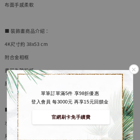
布面手感柔軟
■ 裝飾畫商品介紹：
4K尺寸約 38x53 cm
附合金相框
畫芯為雅粉紙
原裝油墨
單筆訂單滿5件 享98折優惠
登入會員 每3000元 再享15元回饋金
■ 地毯商品介紹：
【店內現貨】海賊王 系列蒐藏雕像 布魯克達
官網刷卡免手續費
摩 [7STARS Studio]
水晶絨材質
-
+
NT$ 1,500
NT$ 1,870
尺寸A約 80x120 cm