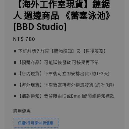
【海外工作室現貨】鏈鋸
人 週邊商品 《蕾塞泳池》
[BBD Studio]
Regular
NT$ 780
price
⏹︎ 下訂前請先詳閱【購物須知】及【售後服務】
⏹︎【預購商品】可能延後發貨 可接受再下單
⏹︎【店內現貨】下單後可立即安排出貨 (約1~3天)
⏹︎【海外現貨】下單後安排海外物流發貨 (約2~3週)
⏹︎【補款通知】發貨時由IG或Email或簡訊通知補款
適用優惠
任選5件可享98折優惠