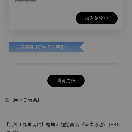
NT$ 5,200
加入購物車
加購優惠【悟空 鳥山明紀念款 [奇蹟工作室]】
瀏覽更多
🏝【無人島玩具】
【海外工作室現貨】鏈鋸人 週邊商品 《蕾塞泳池》 [BBD