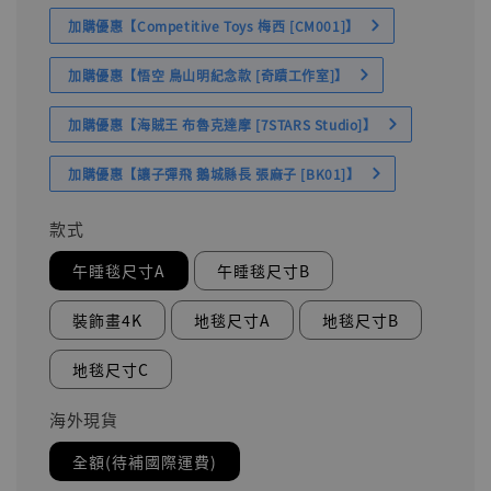
加購優惠【Competitive Toys 梅西 [CM001]】
加購優惠【悟空 鳥山明紀念款 [奇蹟工作室]】
加購優惠【海賊王 布魯克達摩 [7STARS Studio]】
加購優惠【讓子彈飛 鵝城縣長 張麻子 [BK01]】
款式
午睡毯尺寸A
午睡毯尺寸B
裝飾畫4K
地毯尺寸A
地毯尺寸B
地毯尺寸C
海外現貨
全額(待補國際運費)