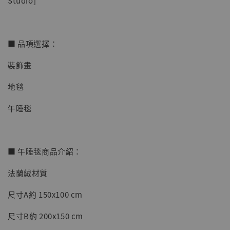
Studio]
■ 品項選擇：
裝飾畫
【店內現貨】七龍珠 系列蒐藏雕像 悟空 鳥山
明紀念款 [奇蹟工作室]
地毯
-
+
NT$ 4,280
午睡毯
NT$ 5,580
加入購物車
■ 午睡毯商品介紹：
法蘭絨材質
加購優惠【海賊王 布魯克達摩 [7STARS Studio]】
尺寸A約 150x100 cm
尺寸B約 200x150 cm