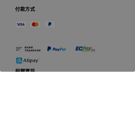
付款方式
相關資訊
無人島玩具公司資訊
里程碑
聯絡我們
認識GK
GK 預購流程說明
常見問題Q&A
EZWay易利委APP教學
For overseas clients