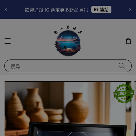
！
IG 連結
歡迎追蹤 IG 鎖定更多新品資訊
搜尋