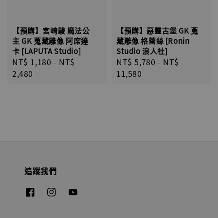
【預購】宮崎駿 魔法公
【預購】惡靈古堡 GK 蒐
主 GK 蒐藏雕像 阿席達
藏雕像 格蕾絲 [Ronin
卡 [LAPUTA Studio]
Studio 浪人社]
Regular
NT$ 1,180
-
NT$
Regular
NT$ 5,780
-
NT$
price
2,480
price
11,580
追蹤我們