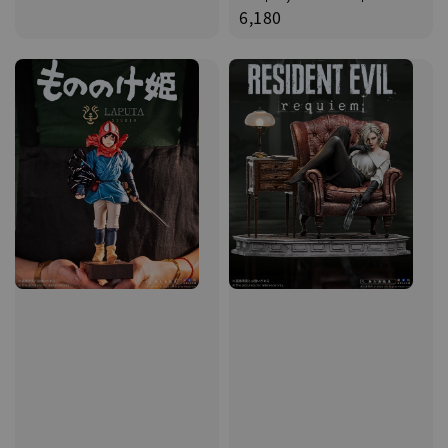
price
6,180