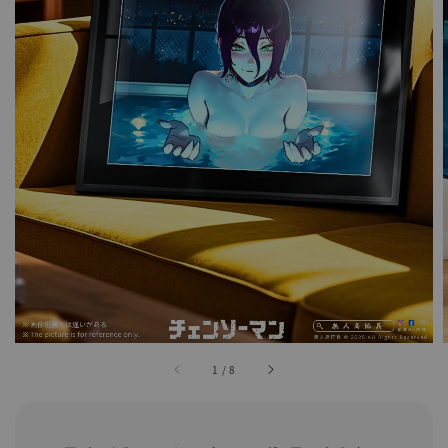
1
/
8