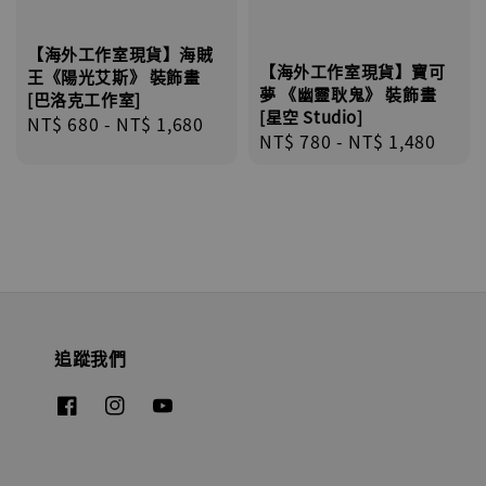
【海外工作室現貨】海賊
【海外工作室現貨】寶可
王《陽光艾斯》 裝飾畫
夢 《幽靈耿鬼》 裝飾畫
[巴洛克工作室]
[星空 Studio]
Regular
NT$ 680
-
NT$ 1,680
Regular
NT$ 780
-
NT$ 1,480
price
price
追蹤我們