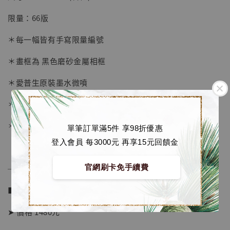
-
+
NT$ 4,280
限量：66版
NT$ 5,580
＊每一幅皆有手寫限量編號
加入購物車
＊畫框為 黑色磨砂金屬相框
＊愛普生原裝墨水微噴
加購優惠【海賊王 布魯克達摩 [7STARS Studio]】
＊表面配有防塵透明有機玻璃
＊背面爲黑色防潮背板
單筆訂單滿5件 享98折優惠
登入會員 每3000元 再享15元回饋金
官網刷卡免手續費
──────────────
■ 販售資訊：
➤ 價格 1480元