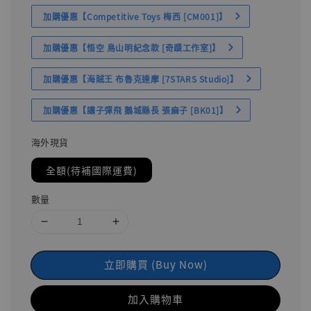
加購優惠【Competitive Toys 梅西 [CM001]】
加購優惠【悟空 鳥山明紀念款 [奇蹟工作室]】
加購優惠【海賊王 布魯克達摩 [7STARS Studio]】
加購優惠【讓子彈飛 鵝城縣長 張麻子 [BK01]】
海外現貨
全額(待補國際運費)
數量
立即購買 (Buy Now)
加入購物車