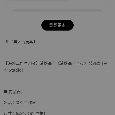
瀏覽更多
🏝【無人島玩具】
【海外工作室現貨】灌籃高手《灌籃高手全員》 裝飾畫 [星
空 Studio]
■ 商品資訊：
出品：星空工作室
【店內現貨】七龍珠 系列蒐藏雕像 悟空 鳥山
明紀念款 [奇蹟工作室]
尺寸：61x40 cm (含框)