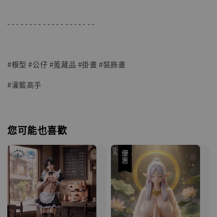
- - - - - - - - - - - - - - - - - - - -
#模型 #公仔 #蒐藏品 #掛畫 #裝飾畫
#灌籃高手
您可能也喜歡
優惠