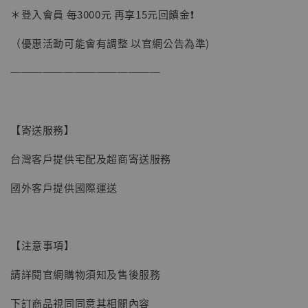
＊登入會員 每3000元 再享15元回饋金❗️
（優惠活動可能會有調整 以官網公告為準)
──────────────
【寄送服務】
台灣客戶提供宅配及超商寄送服務
國外客戶提供國際運送
【注意事項】
【現貨】BJSTUDIO 1/6系列可動蒐藏人偶 讓
請詳閱官網購物須知及售後服務
子彈飛 鵝城縣長 張麻子 [BK01]
下訂商品視同同意其相關內容