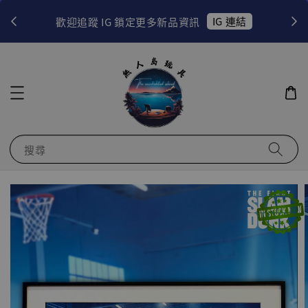
！
IG 連結
歡迎追蹤 IG 鎖定更多新品資訊
搜尋