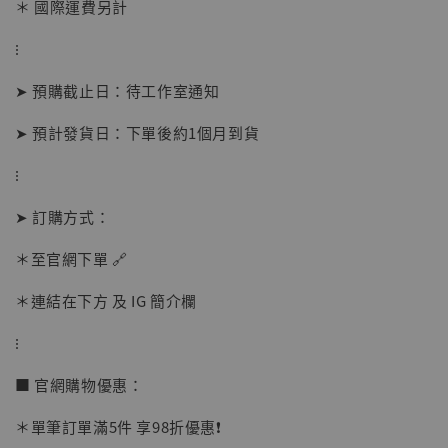
＊ 國際運費另計
⁝
➤ 預購截止日：待工作室通知
➤ 預計發貨日：下單後約1個月到貨
⁝
【店內現貨】海賊王 系列蒐藏雕像 布魯克達
摩 [7STARS Studio]
➤ 訂購方式：
-
+
NT$ 1,500
NT$ 1,870
＊至官網下單 🔗
＊連結在下方 及 IG 簡介欄
加入購物車
⁝
■ 官網購物優惠：
加購優惠【讓子彈飛 鵝城縣長 張麻子 [BK01]】
＊單筆訂單滿5件 享98折優惠❗️