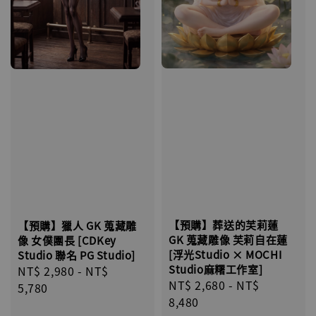
【預購】葬送的芙莉蓮
【預購】獵人 GK 蒐藏雕
GK 蒐藏雕像 芙莉自在蓮
像 女僕團長 [CDKey
[浮光Studio × MOCHI
Studio 聯名 PG Studio]
Studio麻糬工作室]
Regular
NT$ 2,980
-
NT$
Sale
NT$ 2,680
-
NT$
price
5,780
price
8,480