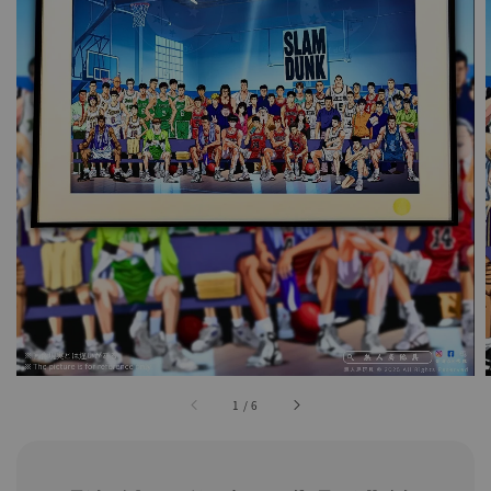
1
/
6