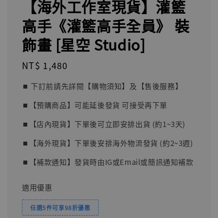
【海外工作室現貨】灌籃
高手《灌籃高手全員》 裝
飾畫 [星空 Studio]
Regular
NT$ 1,480
price
⏹︎ 下訂前請先詳閱【購物須知】及【售後服務】
⏹︎【預購商品】可能延後發貨 可接受再下單
⏹︎【店內現貨】下單後可立即安排出貨 (約1~3天)
⏹︎【海外現貨】下單後安排海外物流發貨 (約2~3週)
⏹︎【補款通知】發貨時由IG或Email或簡訊通知補款
適用優惠
任選5件可享98折優惠