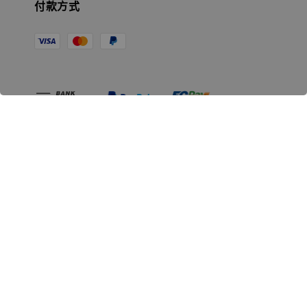
付款方式
相關資訊
無人島玩具公司資訊
里程碑
聯絡我們
認識GK
GK 預購流程說明
常見問題Q&A
EZWay易利委APP教學
For overseas clients