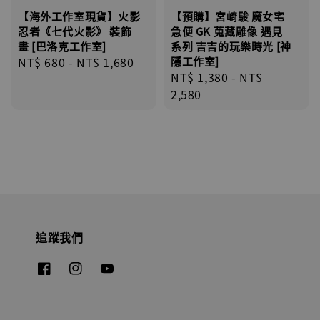
【海外工作室現貨】火影
【預購】宮崎駿 魔女宅
忍者《七代火影》 裝飾
急便 GK 蒐藏雕像 遇見
畫 [巴洛克工作室]
系列 吉吉的玩樂時光 [神
Regular
NT$ 680
-
NT$ 1,680
隱工作室]
Regular
NT$ 1,380
-
NT$
price
price
2,580
追蹤我們