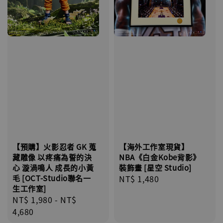
【海外工作室現貨】
【預購】火影忍者 GK 蒐
NBA《白金Kobe背影》
藏雕像 以疼痛為誓的決
裝飾畫 [星空 Studio]
心 漩渦鳴人 成長的小黃
Regular
NT$ 1,480
毛 [OCT-Studio聯名一
生工作室]
price
Regular
NT$ 1,980
-
NT$
price
4,680