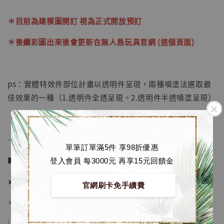
加入購物車
＊目前為建模圖開訂 視為正式開放預訂
＊後續彩圖出來後會更新在無人島玩具官網 (這個頁面)
加購優惠【海賊王 布魯克達摩 [7STARS Studio]】
ps：實體特效件部位計畫以透明件呈現，兩種噴塗法選取最
佳效果的一種（1.透明件全透呈現。2.透明件半透噴塗呈現）
──────────────
單筆訂單滿5件 享98折優惠
■ 販售資訊：
登入會員 每3000元 再享15元回饋金
➤ 價格 8880元 (訂金4380)
官網刷卡免手續費
＊ 國際運費另計
⁝