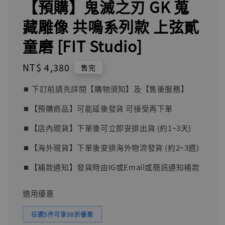
【預購】鬼滅之刃 GK 蒐
藏雕像 共鳴系列款 上弦貳
童磨 [FIT Studio]
Regular
NT$ 4,380
售完
price
⏹︎ 下訂前請先詳閱【購物須知】及【售後服務】
⏹︎【預購商品】可能延後發貨 可接受再下單
⏹︎【店內現貨】下單後可立即安排出貨 (約1~3天)
⏹︎【海外現貨】下單後安排海外物流發貨 (約2~3週)
⏹︎【補款通知】發貨時由IG或Email或簡訊通知補款
適用優惠
任選5件可享98折優惠