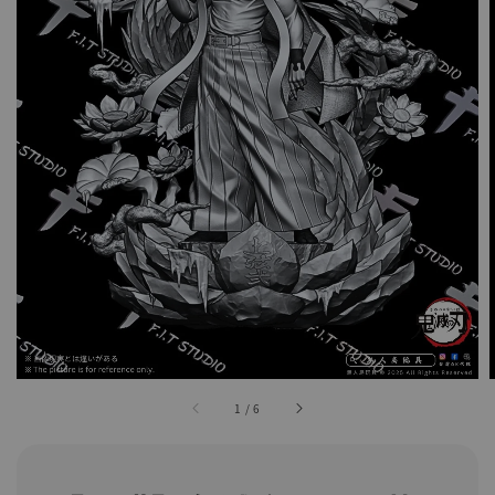
1
/
6