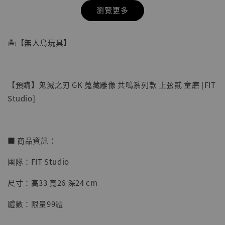
瀏覽更多
🏝【無人島玩具】
【預購】鬼滅之刃 GK 蒐藏雕像 共鳴系列款 上弦貳 童磨 [FIT
Studio]
■ 商品資訊：
團隊：FIT Studio
【店內現貨】七龍珠 系列蒐藏雕像 悟空 鳥山
明紀念款 [奇蹟工作室]
尺寸：高33 寬26 深24 cm
-
+
NT$ 4,280
體數：限量99體
NT$ 5,580