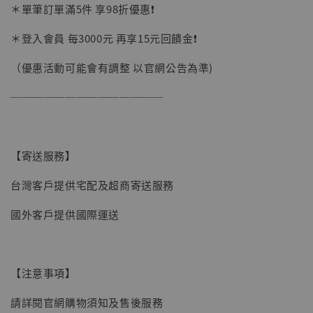
＊單筆訂單滿5件 享98折優惠❗️
＊登入會員 每3000元 再享15元回饋金❗️
（優惠活動可能會有調整 以官網公告為準)
──────────────
【寄送服務】
台灣客戶提供宅配及超商寄送服務
國外客戶提供國際運送
【現貨】BJSTUDIO 1/6系列可動蒐藏人偶 讓
子彈飛 鵝城縣長 張麻子 [BK01]
-
+
NT$ 4,980
【注意事項】
NT$ 5,300
請詳閱官網購物須知及售後服務