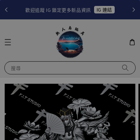
！
IG 連結
歡迎追蹤 IG 鎖定更多新品資訊
搜尋