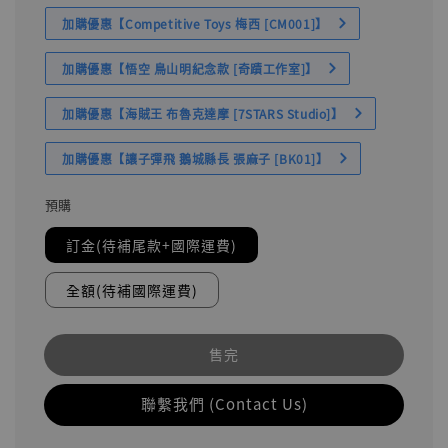
加購優惠【Competitive Toys 梅西 [CM001]】
加購優惠【悟空 鳥山明紀念款 [奇蹟工作室]】
加購優惠【海賊王 布魯克達摩 [7STARS Studio]】
加購優惠【讓子彈飛 鵝城縣長 張麻子 [BK01]】
預購
訂金(待補尾款+國際運費)
全額(待補國際運費)
售完
聯繫我們 (Contact Us)