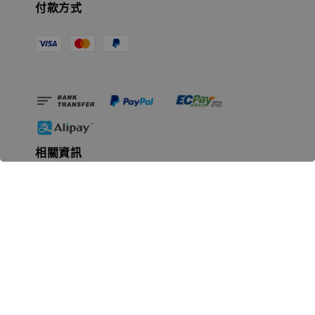
付款方式
相關資訊
無人島玩具公司資訊
里程碑
聯絡我們
認識GK
GK 預購流程說明
常見問題Q&A
EZWay易利委APP教學
For overseas clients