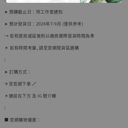
➤ 預購截止日：待工作室通知
➤ 預計發貨日：2026年7-9月 (僅供參考)
【店內現貨】海賊王 系列蒐藏雕像 布魯克達
摩 [7STARS Studio]
→ 若有提前或延後則以廠商實際發貨時間為準
-
+
NT$ 1,500
＊ 若有時間考量, 請至官網現貨區選購
NT$ 1,870
⁝
加入購物車
➤ 訂購方式：
＊至官網下單 🔗
＊連結在下方 及 IG 簡介欄
加購優惠【讓子彈飛 鵝城縣長 張麻子 [BK01]】
⁝
■ 官網購物優惠：